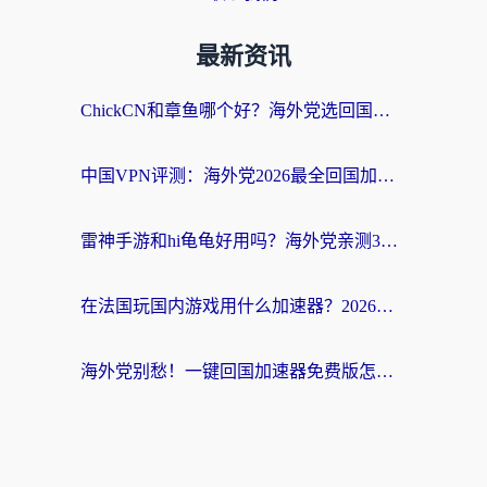
最新资讯
ChickCN和章鱼哪个好？海外党选回国加速器的3个关键维度 + 实用避坑指南
中国VPN评测：海外党2026最全回国加速器选择指南，告别地区限制不踩坑
雷神手游和hi龟龟好用吗？海外党亲测3款回国加速器，教你选对国外到国内加速器
在法国玩国内游戏用什么加速器？2026实测解决延迟卡顿的实用指南
海外党别愁！一键回国加速器免费版怎么选？从踩坑到流畅访问的全攻略