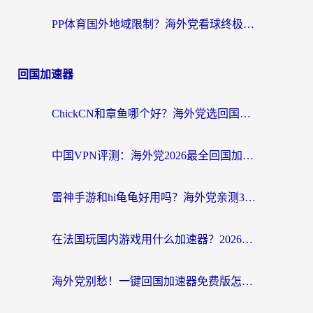
PP体育国外地域限制？海外党看球终极方案：从欧洲杯到奥运会，中文解说不卡顿！
回国加速器
ChickCN和章鱼哪个好？海外党选回国加速器的3个关键维度 + 实用避坑指南
中国VPN评测：海外党2026最全回国加速器选择指南，告别地区限制不踩坑
雷神手游和hi龟龟好用吗？海外党亲测3款回国加速器，教你选对国外到国内加速器
在法国玩国内游戏用什么加速器？2026实测解决延迟卡顿的实用指南
海外党别愁！一键回国加速器免费版怎么选？从踩坑到流畅访问的全攻略