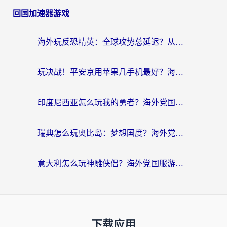
回国加速器游戏
海外玩反恐精英：全球攻势总延迟？从瑞典玩神武4到外国玩黎明觉醒，选对加速器才是关键！
玩决战！平安京用苹果几手机最好？海外党必看的设备+加速器双攻略
印度尼西亚怎么玩我的勇者？海外党国服游戏加速避坑指南（附实况五行师解决方案）
瑞典怎么玩奥比岛：梦想国度？海外党亲测有效的国服游戏加速全攻略
意大利怎么玩神雕侠侣？海外党国服游戏加速终极指南（附欧洲玩王者王国保卫战4不卡技巧）
下载应用