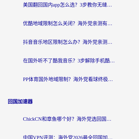
美国翻回国内app怎么选？3步教你无缝刷剧、登12123、访问国内网站
优酷地域限制怎么关闭？海外党亲测有效的追剧加速器选择指南
抖音音乐地区限制怎么办？海外党亲测有效的听歌自由指南
在国外听不了酷我音乐？3步解除手机酷我音乐海外限制，附实测好用加速器
PP体育国外地域限制？海外党看球终极方案：从欧洲杯到奥运会，中文解说不卡顿！
回国加速器
ChickCN和章鱼哪个好？海外党选回国加速器的3个关键维度 + 实用避坑指南
中国VPN评测：海外党2026最全回国加速器选择指南，告别地区限制不踩坑