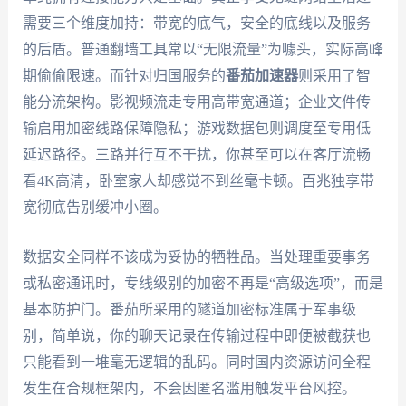
需要三个维度加持：带宽的底气，安全的底线以及服务
的后盾。普通翻墙工具常以“无限流量”为噱头，实际高峰
期偷偷限速。而针对归国服务的
番茄加速器
则采用了智
能分流架构。影视频流走专用高带宽通道；企业文件传
输启用加密线路保障隐私；游戏数据包则调度至专用低
延迟路径。三路并行互不干扰，你甚至可以在客厅流畅
看4K高清，卧室家人却感觉不到丝毫卡顿。百兆独享带
宽彻底告别缓冲小圈。
数据安全同样不该成为妥协的牺牲品。当处理重要事务
或私密通讯时，专线级别的加密不再是“高级选项”，而是
基本防护门。番茄所采用的隧道加密标准属于军事级
别，简单说，你的聊天记录在传输过程中即便被截获也
只能看到一堆毫无逻辑的乱码。同时国内资源访问全程
发生在合规框架内，不会因匿名滥用触发平台风控。