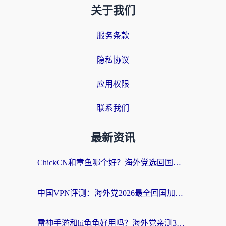
关于我们
服务条款
隐私协议
应用权限
联系我们
最新资讯
ChickCN和章鱼哪个好？海外党选回国加速器的3个关键维度 + 实用避坑指南
中国VPN评测：海外党2026最全回国加速器选择指南，告别地区限制不踩坑
雷神手游和hi龟龟好用吗？海外党亲测3款回国加速器，教你选对国外到国内加速器