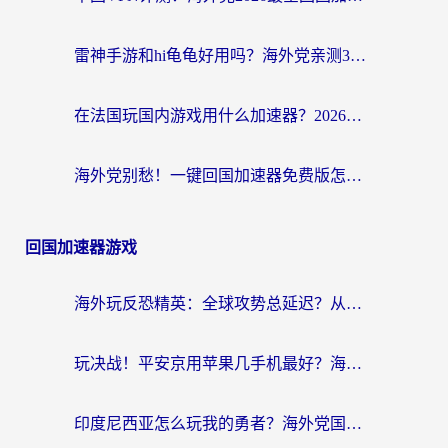
雷神手游和hi龟龟好用吗？海外党亲测3款回国加速器，教你选对国外到国内加速器
在法国玩国内游戏用什么加速器？2026实测解决延迟卡顿的实用指南
海外党别愁！一键回国加速器免费版怎么选？从踩坑到流畅访问的全攻略
回国加速器游戏
海外玩反恐精英：全球攻势总延迟？从瑞典玩神武4到外国玩黎明觉醒，选对加速器才是关键！
玩决战！平安京用苹果几手机最好？海外党必看的设备+加速器双攻略
印度尼西亚怎么玩我的勇者？海外党国服游戏加速避坑指南（附实况五行师解决方案）