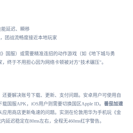
导致技能延迟、瞬移
，零丢包，团战流畅度接近本地玩家
约》国服）或需要精准连招的动作游戏（如《地下城与勇
，终于不用担心因为网络卡顿被对方"技术碾压"。
，还要解决账号下载、更新、支付问题。安卓用户可使用自
国服APK，iOS用户则需要切换国区Apple ID。
番茄加速
从应用商店更新龟速的问题。实测在伦敦用华为手机玩《金
内延迟稳定在80ms左右，全程无460ms红字警告。