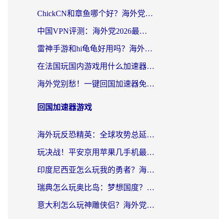
ChickCN和章鱼哪个好？海外党选回国加速器的3个关键维度 + 实用避坑指南
中国VPN评测：海外党2026最全回国加速器选择指南，告别地区限制不踩坑
雷神手游和hi龟龟好用吗？海外党亲测3款回国加速器，教你选对国外到国内加速器
在法国玩国内游戏用什么加速器？2026实测解决延迟卡顿的实用指南
海外党别愁！一键回国加速器免费版怎么选？从踩坑到流畅访问的全攻略
回国加速器游戏
海外玩反恐精英：全球攻势总延迟？从瑞典玩神武4到外国玩黎明觉醒，选对加速器才是关键！
玩决战！平安京用苹果几手机最好？海外党必看的设备+加速器双攻略
印度尼西亚怎么玩我的勇者？海外党国服游戏加速避坑指南（附实况五行师解决方案）
瑞典怎么玩奥比岛：梦想国度？海外党亲测有效的国服游戏加速全攻略
意大利怎么玩神雕侠侣？海外党国服游戏加速终极指南（附欧洲玩王者王国保卫战4不卡技巧）