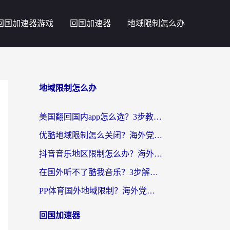
回国加速器游戏
回国加速器
地域限制怎么办
地域限制怎么办
美国翻回国内app怎么选？3步教你无缝刷剧、登12123、访问国内网站
优酷地域限制怎么关闭？海外党亲测有效的追剧加速器选择指南
抖音音乐地区限制怎么办？海外党亲测有效的听歌自由指南
在国外听不了酷我音乐？3步解除手机酷我音乐海外限制，附实测好用加速器
PP体育国外地域限制？海外党看球终极方案：从欧洲杯到奥运会，中文解说不卡顿！
回国加速器