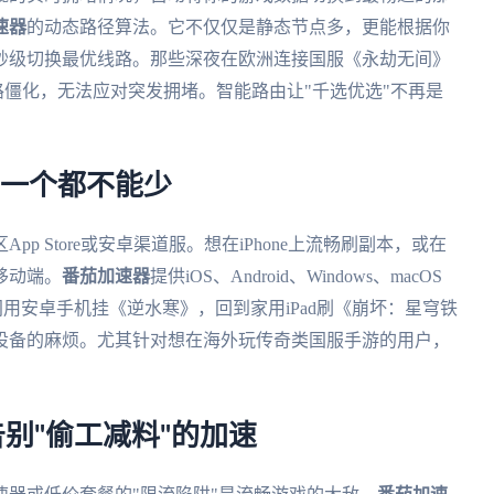
速器
的动态路径算法。它不仅仅是静态节点多，更能根据你
秒级切换最优线路。那些深夜在欧洲连接国服《永劫无间》
路僵化，无法应对突发拥堵。智能路由让"千选优选"不再是
脑一个都不能少
p Store或安卓渠道服。想在iPhone上流畅刷副本，或在
移动端。
番茄加速器
提供iOS、Android、Windows、macOS
间用安卓手机挂《逆水寒》，回到家用iPad刷《崩坏：星穹铁
设备的麻烦。尤其针对想在海外玩传奇类国服手游的用户，
：告别"偷工减料"的加速