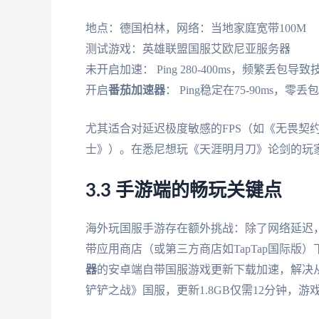
地点：德国柏林，网络：当地家庭宽带100M
测试游戏：英雄联盟国服艾欧尼亚服务器
未开启加速： Ping 280-400ms，频繁丢包
开启
番茄加速器
： Ping稳定在75-90ms
尤其适合对延迟极度敏感的FPS（如《无畏契
士》）。在悉尼想玩《天涯明月刀》论剑的玩家
3.3 手游端的畅玩关键点
海外玩国服手游存在额外挑战：除了网络延迟
带应用商店（或第三方商店如TapTap国际版）下载
器
的安卓端自带国服游戏更新下载加速，解决
铲铲之战》国服，更新1.8GB仅需12分钟，游戏