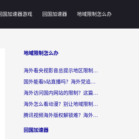
回国加速器游戏
回国加速器
地域限制怎么办
地域限制怎么办
海外看央视影音总提示地区限制？这篇教你选对回国加速器，流畅追剧不踩坑
国外能看b站直播吗？海外党追剧看片的终极解决方案来了
海外访问国内网站的限制？这篇攻略帮你无缝解锁12306、12123和国内影音
海外怎么看动漫？别让地域限制挡住你的追番快乐
腾讯视频海外版权解锁难？海外党亲测：选对回国加速器，追剧观影零障碍
回国加速器