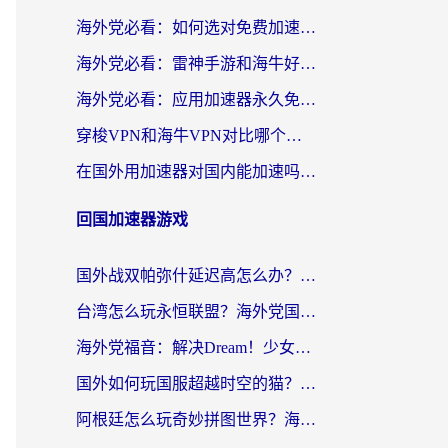
海外党必看：如何选对免费加速器，无缝访问国内资源不踩坑？
海外党必看：雷神手游和海牛好用吗？+3款热门加速器实测对比，附番茄加速器无缝回国指南
海外党必看：应用加速器永久免费版真的存在吗？教你选对回国加速器无缝刷国内资源
穿梭VPN和海牛VPN对比哪个回国效果更好？海外华人亲测3款热门加速器+避坑指南
在国外用加速器对国内能加速吗？海外党亲测有效的无缝访问指南
回国加速器游戏
国外战双帕弥什延迟高怎么办？2026海外畅玩国服游戏终极指南（附实测工具推荐）
台湾怎么玩永恒联盟？海外党国服游戏加速器选择全攻略（附3大热门游戏实测）
海外党福音：解决Dream！少女乐团派对！国外延迟的实用指南，附北美英国游戏加速方案
国外如何玩国服超越时空的猫？2026海外党必看的加速器选择指南
阿根廷怎么玩奇妙拼图世界？海外玩家国服游戏加速全攻略（附帕斯卡契约战舰少女解决方案）