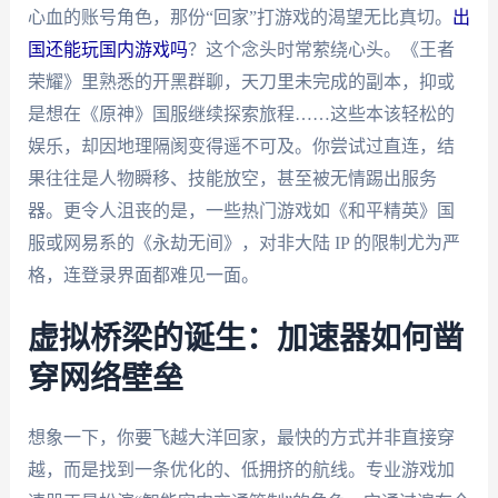
心血的账号角色，那份“回家”打游戏的渴望无比真切。
出
国还能玩国内游戏吗
？这个念头时常萦绕心头。《王者
荣耀》里熟悉的开黑群聊，天刀里未完成的副本，抑或
是想在《原神》国服继续探索旅程……这些本该轻松的
娱乐，却因地理隔阂变得遥不可及。你尝试过直连，结
果往往是人物瞬移、技能放空，甚至被无情踢出服务
器。更令人沮丧的是，一些热门游戏如《和平精英》国
服或网易系的《永劫无间》，对非大陆 IP 的限制尤为严
格，连登录界面都难见一面。
虚拟桥梁的诞生：加速器如何凿
穿网络壁垒
想象一下，你要飞越大洋回家，最快的方式并非直接穿
越，而是找到一条优化的、低拥挤的航线。专业游戏加