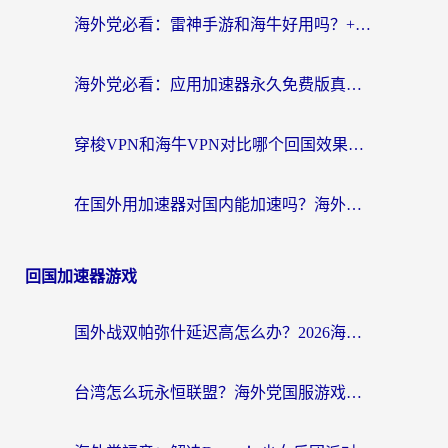
海外党必看：雷神手游和海牛好用吗？+3款热门加速器实测对比，附番茄加速器无缝回国指南
海外党必看：应用加速器永久免费版真的存在吗？教你选对回国加速器无缝刷国内资源
穿梭VPN和海牛VPN对比哪个回国效果更好？海外华人亲测3款热门加速器+避坑指南
在国外用加速器对国内能加速吗？海外党亲测有效的无缝访问指南
回国加速器游戏
国外战双帕弥什延迟高怎么办？2026海外畅玩国服游戏终极指南（附实测工具推荐）
台湾怎么玩永恒联盟？海外党国服游戏加速器选择全攻略（附3大热门游戏实测）