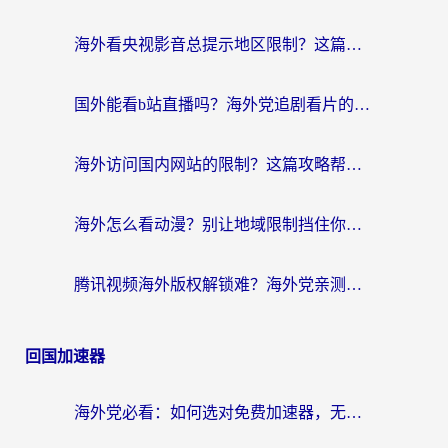
海外看央视影音总提示地区限制？这篇教你选对回国加速器，流畅追剧不踩坑
国外能看b站直播吗？海外党追剧看片的终极解决方案来了
海外访问国内网站的限制？这篇攻略帮你无缝解锁12306、12123和国内影音
海外怎么看动漫？别让地域限制挡住你的追番快乐
腾讯视频海外版权解锁难？海外党亲测：选对回国加速器，追剧观影零障碍
回国加速器
海外党必看：如何选对免费加速器，无缝访问国内资源不踩坑？