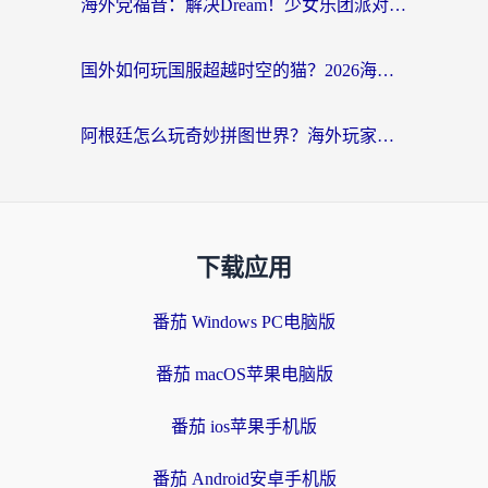
海外党福音：解决Dream！少女乐团派对！国外延迟的实用指南，附北美英国游戏加速方案
国外如何玩国服超越时空的猫？2026海外党必看的加速器选择指南
阿根廷怎么玩奇妙拼图世界？海外玩家国服游戏加速全攻略（附帕斯卡契约战舰少女解决方案）
下载应用
番茄 Windows PC电脑版
番茄 macOS苹果电脑版
番茄 ios苹果手机版
番茄 Android安卓手机版