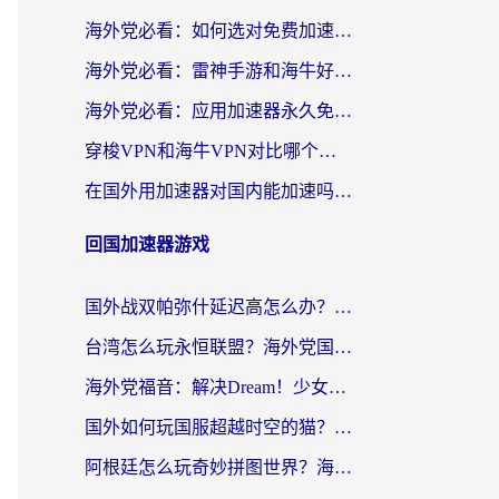
海外党必看：如何选对免费加速器，无缝访问国内资源不踩坑？
海外党必看：雷神手游和海牛好用吗？+3款热门加速器实测对比，附番茄加速器无缝回国指南
海外党必看：应用加速器永久免费版真的存在吗？教你选对回国加速器无缝刷国内资源
穿梭VPN和海牛VPN对比哪个回国效果更好？海外华人亲测3款热门加速器+避坑指南
在国外用加速器对国内能加速吗？海外党亲测有效的无缝访问指南
回国加速器游戏
国外战双帕弥什延迟高怎么办？2026海外畅玩国服游戏终极指南（附实测工具推荐）
台湾怎么玩永恒联盟？海外党国服游戏加速器选择全攻略（附3大热门游戏实测）
海外党福音：解决Dream！少女乐团派对！国外延迟的实用指南，附北美英国游戏加速方案
国外如何玩国服超越时空的猫？2026海外党必看的加速器选择指南
阿根廷怎么玩奇妙拼图世界？海外玩家国服游戏加速全攻略（附帕斯卡契约战舰少女解决方案）