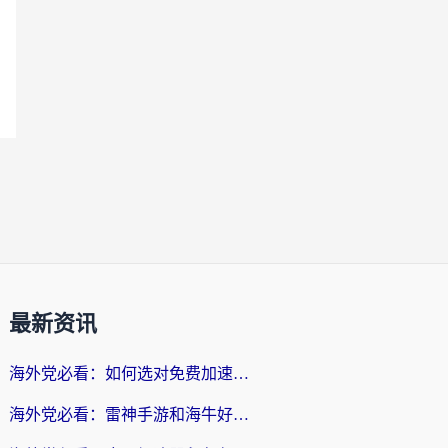
最新资讯
海外党必看：如何选对免费加速器，无缝访问国内资源不踩坑？
海外党必看：雷神手游和海牛好用吗？+3款热门加速器实测对比，附番茄加速器无缝回国指南