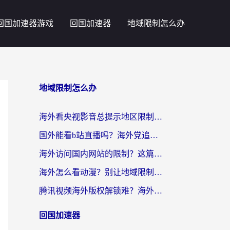
回国加速器游戏
回国加速器
地域限制怎么办
地域限制怎么办
海外看央视影音总提示地区限制？这篇教你选对回国加速器，流畅追剧不踩坑
国外能看b站直播吗？海外党追剧看片的终极解决方案来了
海外访问国内网站的限制？这篇攻略帮你无缝解锁12306、12123和国内影音
海外怎么看动漫？别让地域限制挡住你的追番快乐
腾讯视频海外版权解锁难？海外党亲测：选对回国加速器，追剧观影零障碍
回国加速器