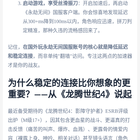
启动游戏，享受丝滑振刀
：开启加速后，再启动
《永劫无间》国服客户端。你会惊喜地发现延迟
从300+ms降到100ms以内，角色响应迅速，拼刀判
定精准，那种久违的流畅感回来了。
记住，
在国外玩永劫无间国服账号的核心就是降低延迟
和稳定连接
，而非单纯"翻墙"访问。专注这两点的加速器
才是你的战友。
为什么稳定的连接比你想象的更
重要？——从《龙腾世纪4》说起
最近备受期待的《龙腾世纪4：影障守护者》ESRB评级
出炉（M级17+），因其包含更血星的战斗、更逼真的打
击反馈（痛苦的叫声、爆炸、血溅）、更露骨的情爱内
容（裸露上身、呻吟、相关对话）甚至镜头语言（角色