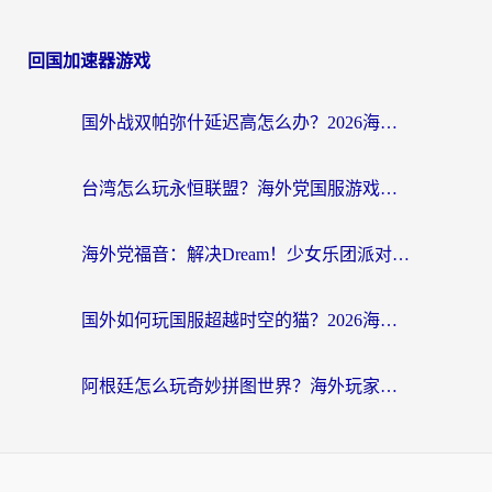
回国加速器游戏
国外战双帕弥什延迟高怎么办？2026海外畅玩国服游戏终极指南（附实测工具推荐）
台湾怎么玩永恒联盟？海外党国服游戏加速器选择全攻略（附3大热门游戏实测）
海外党福音：解决Dream！少女乐团派对！国外延迟的实用指南，附北美英国游戏加速方案
国外如何玩国服超越时空的猫？2026海外党必看的加速器选择指南
阿根廷怎么玩奇妙拼图世界？海外玩家国服游戏加速全攻略（附帕斯卡契约战舰少女解决方案）