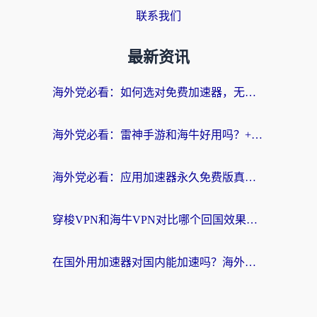
联系我们
最新资讯
海外党必看：如何选对免费加速器，无缝访问国内资源不踩坑？
海外党必看：雷神手游和海牛好用吗？+3款热门加速器实测对比，附番茄加速器无缝回国指南
海外党必看：应用加速器永久免费版真的存在吗？教你选对回国加速器无缝刷国内资源
穿梭VPN和海牛VPN对比哪个回国效果更好？海外华人亲测3款热门加速器+避坑指南
在国外用加速器对国内能加速吗？海外党亲测有效的无缝访问指南