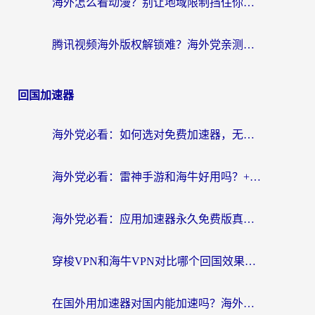
海外怎么看动漫？别让地域限制挡住你的追番快乐
腾讯视频海外版权解锁难？海外党亲测：选对回国加速器，追剧观影零障碍
回国加速器
海外党必看：如何选对免费加速器，无缝访问国内资源不踩坑？
海外党必看：雷神手游和海牛好用吗？+3款热门加速器实测对比，附番茄加速器无缝回国指南
海外党必看：应用加速器永久免费版真的存在吗？教你选对回国加速器无缝刷国内资源
穿梭VPN和海牛VPN对比哪个回国效果更好？海外华人亲测3款热门加速器+避坑指南
在国外用加速器对国内能加速吗？海外党亲测有效的无缝访问指南