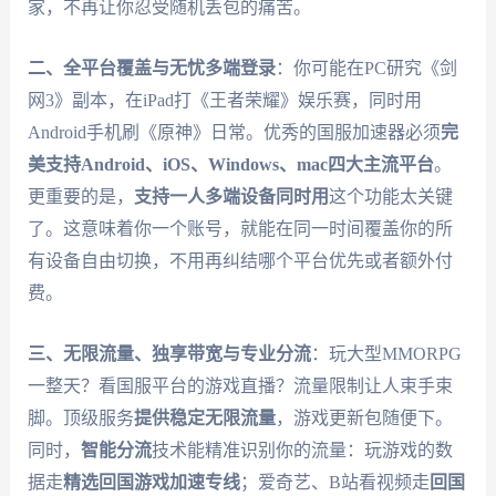
家，不再让你忍受随机丢包的痛苦。
二、全平台覆盖与无忧多端登录
：你可能在PC研究《剑
网3》副本，在iPad打《王者荣耀》娱乐赛，同时用
Android手机刷《原神》日常。优秀的国服加速器必须
完
美支持Android、iOS、Windows、mac四大主流平台
。
更重要的是，
支持一人多端设备同时用
这个功能太关键
了。这意味着你一个账号，就能在同一时间覆盖你的所
有设备自由切换，不用再纠结哪个平台优先或者额外付
费。
三、无限流量、独享带宽与专业分流
：玩大型MMORPG
一整天？看国服平台的游戏直播？流量限制让人束手束
脚。顶级服务
提供稳定无限流量
，游戏更新包随便下。
同时，
智能分流
技术能精准识别你的流量：玩游戏的数
据走
精选回国游戏加速专线
；爱奇艺、B站看视频走
回国