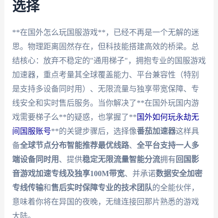
选择
**在国外怎么玩国服游戏**，已经不再是一个无解的迷
思。物理距离固然存在，但科技能搭建高效的桥梁。总
结核心：放弃不稳定的"通用梯子"，拥抱专业的国服游戏
加速器，重点考量其全球覆盖能力、平台兼容性（特别
是支持多设备同时用）、无限流量与独享带宽保障、专
线安全和实时售后服务。当你解决了**在国外玩国内游
戏需要梯子么**的疑惑，也掌握了**
国外如何玩永劫无
间国服账号
**的关键步骤后，选择像
番茄加速器
这样具
备
全球节点分布智能推荐最优线路
、
全平台支持一人多
端设备同时用
、提供
稳定无限流量智能分流
拥有
回国影
音游戏加速专线及独享100M带宽
、并承诺
数据安全加密
专线传输
和
售后实时保障专业的技术团队
的全能伙伴，
意味着你将在异国的夜晚，无缝连接回那片熟悉的游戏
大陆。