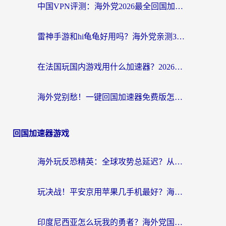
中国VPN评测：海外党2026最全回国加速器选择指南，告别地区限制不踩坑
雷神手游和hi龟龟好用吗？海外党亲测3款回国加速器，教你选对国外到国内加速器
在法国玩国内游戏用什么加速器？2026实测解决延迟卡顿的实用指南
海外党别愁！一键回国加速器免费版怎么选？从踩坑到流畅访问的全攻略
回国加速器游戏
海外玩反恐精英：全球攻势总延迟？从瑞典玩神武4到外国玩黎明觉醒，选对加速器才是关键！
玩决战！平安京用苹果几手机最好？海外党必看的设备+加速器双攻略
印度尼西亚怎么玩我的勇者？海外党国服游戏加速避坑指南（附实况五行师解决方案）