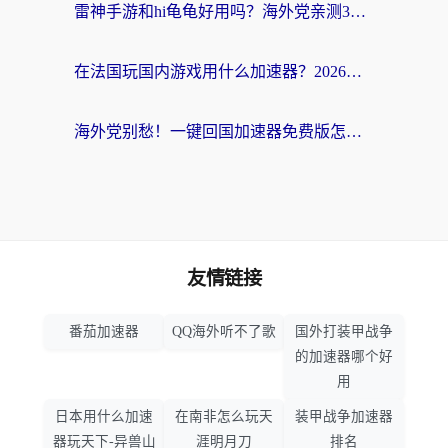
雷神手游和hi龟龟好用吗？海外党亲测3款回国加速器，教你选对国外到国内加速器
在法国玩国内游戏用什么加速器？2026实测解决延迟卡顿的实用指南
海外党别愁！一键回国加速器免费版怎么选？从踩坑到流畅访问的全攻略
友情链接
番茄加速器
QQ海外听不了歌
国外打装甲战争
的加速器哪个好
用
日本用什么加速
在南非怎么玩天
装甲战争加速器
器玩天下-异兽山
涯明月刀
排名