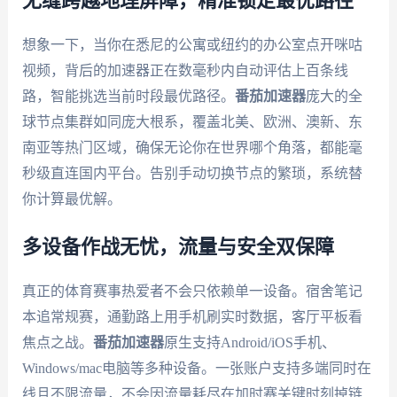
无缝跨越地理屏障，精准锁定最优路径
想象一下，当你在悉尼的公寓或纽约的办公室点开咪咕
视频，背后的加速器正在数毫秒内自动评估上百条线
路，智能挑选当前时段最优路径。
番茄加速器
庞大的全
球节点集群如同庞大根系，覆盖北美、欧洲、澳新、东
南亚等热门区域，确保无论你在世界哪个角落，都能毫
秒级直连国内平台。告别手动切换节点的繁琐，系统替
你计算最优解。
多设备作战无忧，流量与安全双保障
真正的体育赛事热爱者不会只依赖单一设备。宿舍笔记
本追常规赛，通勤路上用手机刷实时数据，客厅平板看
焦点之战。
番茄加速器
原生支持Android/iOS手机、
Windows/mac电脑等多种设备。一张账户支持多端同时在
线且不限流量，不会因流量耗尽在加时赛关键时刻掉链