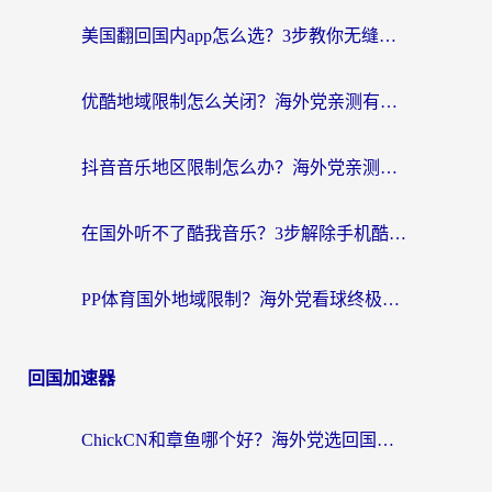
美国翻回国内app怎么选？3步教你无缝刷剧、登12123、访问国内网站
优酷地域限制怎么关闭？海外党亲测有效的追剧加速器选择指南
抖音音乐地区限制怎么办？海外党亲测有效的听歌自由指南
在国外听不了酷我音乐？3步解除手机酷我音乐海外限制，附实测好用加速器
PP体育国外地域限制？海外党看球终极方案：从欧洲杯到奥运会，中文解说不卡顿！
回国加速器
ChickCN和章鱼哪个好？海外党选回国加速器的3个关键维度 + 实用避坑指南