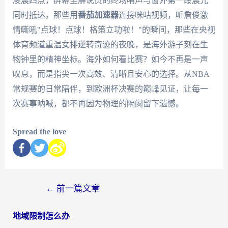
凌晨四点，屏幕里解说员的终场哨声与窗外第一缕晨光
同时抵达。那些用
番茄加速器
连接咪咕视频，听詹俊激
情嘶吼"点球！点球！格策立功啦！"的瞬间，那些在央视
体育频道重温女排逆转奇迹的夜晚，是海外游子刻在生
物钟里的精神坐标。海外如何看比赛？如今不再是一声
叹息，而是指尖一次高效、清晰且安心的选择。从NBA
常规赛的日常陪伴，到欧洲杯决赛的巅峰见证，让每一
次赛事呐喊，都不再因为物理的隔阂留下遗憾。
Spread the love
←
前一篇文章
地域限制怎么办