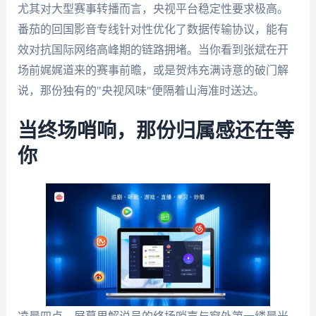
尤其对大型赛事转播而言，央视平台稳定性要求极高。
番茄的回国影音专线针对性优化了数据传输协议，能有
效对抗国际网络高峰期的链路拥堵。当你看到张斌在开
场前娓娓道来的赛事前瞻，或是贺炜充满诗意的破门解
说，那份独有的"央视风味"便隔着山海准时送达。
当终场哨响，那份归属感还在等
你