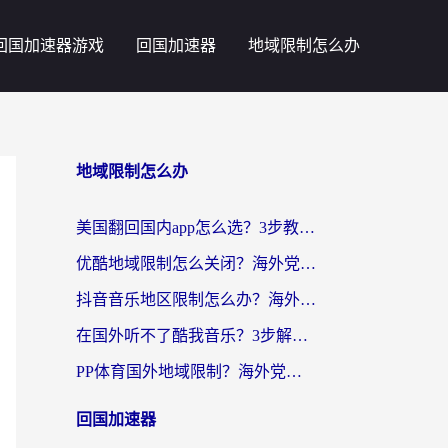
回国加速器游戏
回国加速器
地域限制怎么办
地域限制怎么办
美国翻回国内app怎么选？3步教你无缝刷剧、登12123、访问国内网站
优酷地域限制怎么关闭？海外党亲测有效的追剧加速器选择指南
抖音音乐地区限制怎么办？海外党亲测有效的听歌自由指南
在国外听不了酷我音乐？3步解除手机酷我音乐海外限制，附实测好用加速器
PP体育国外地域限制？海外党看球终极方案：从欧洲杯到奥运会，中文解说不卡顿！
回国加速器