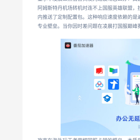
阿姆斯特丹机场转机时连不上国服英雄联盟，
内推送了定制配置包。这种响应速度依赖的是
专业壁垒。当你因时差问题在凌晨打国服巅峰