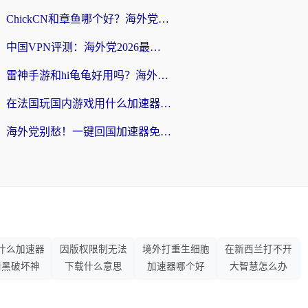
ChickCN和章鱼哪个好？海外党选回国加速器的3个关键维度 + 实用避坑指南
中国VPN评测：海外党2026最全回国加速器选择指南，告别地区限制不踩坑
雷神手游和hi龟龟好用吗？海外党亲测3款回国加速器，教你选对国外到国内加速器
在法国玩国内游戏用什么加速器？2026实测解决延迟卡顿的实用指南
海外党别愁！一键回国加速器免费版怎么选？从踩坑到流畅访问的全攻略
什么加速器
因版权限制无法
境外打重生细胞
在新西兰打不开
暗黑破坏神
下载什么意思
加速器哪个好
大智慧怎么办