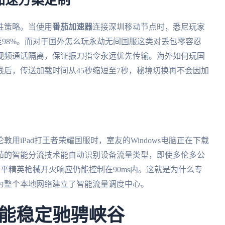
加速方案定制
性策略。当使用
番茄加速器
连接深圳移动节点时，悉尼玩家
提升至98%。而对于国外怎么玩永劫无间国服这类对丢包零容忍
视频通话隔离，保证振刀指令永远优先传输。海外如何玩国
后，传送加载时间从45秒缩短至7秒，秘境切换再不会因加
用iPad打王者荣耀国服时，室友的Windows电脑正在下载
茄的智能分流技术能自动识别设备流量类型，即使多伦多公
和平精英枪械开火响应仍能控制在90ms内。这就是为什么专
为整个本地网络建立了智能流量调度中心。
能稳定驰骋峡谷