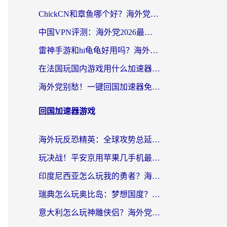
ChickCN和章鱼哪个好？海外党选回国加速器的3个关键维度 + 实用避坑指南
中国VPN评测：海外党2026最全回国加速器选择指南，告别地区限制不踩坑
雷神手游和hi龟龟好用吗？海外党亲测3款回国加速器，教你选对国外到国内加速器
在法国玩国内游戏用什么加速器？2026实测解决延迟卡顿的实用指南
海外党别愁！一键回国加速器免费版怎么选？从踩坑到流畅访问的全攻略
回国加速器游戏
海外玩反恐精英：全球攻势总延迟？从瑞典玩神武4到外国玩黎明觉醒，选对加速器才是关键！
玩决战！平安京用苹果几手机最好？海外党必看的设备+加速器双攻略
印度尼西亚怎么玩我的勇者？海外党国服游戏加速避坑指南（附实况五行师解决方案）
瑞典怎么玩奥比岛：梦想国度？海外党亲测有效的国服游戏加速全攻略
意大利怎么玩神雕侠侣？海外党国服游戏加速终极指南（附欧洲玩王者王国保卫战4不卡技巧）