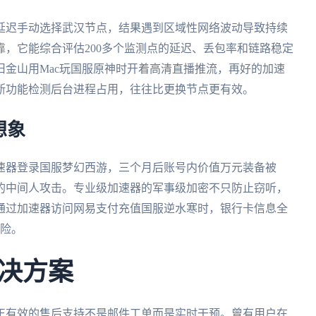
延迟手动选择武汉节点，结果遇到区域性网络波动导致持续
，它能综合评估200多个监测点的延迟、丢包率和链路稳定
金山用Mac玩国服原神时开着高清直播推流，再好的加速
断功能检测后台进程占用，往往比更换节点更有效。
想象
速器登录国服梦幻西游，三个月后账号内价值万元装备被
的中间人攻击。专业级加速器的军事级加密不只防止窃听，
通过加速器访问网易支付充值国服逆水寒时，银行卡信息全
风险。
决方案
正有效的售后支持不是邮件工单而是实时干预。曾有用户在