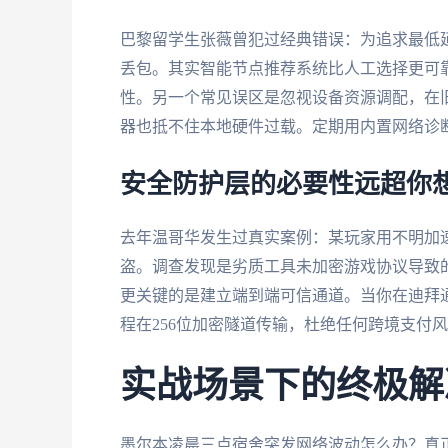
巴黎留学生张薇曾犯过经典错误：为追求最低
丢包。其实智能节点推荐系统比人工选择更可靠
性。另一个常见误区是忽视设备资源调配，在旧
器也抵不住本地硬件过载。定期用内置网络诊
安全防护层的必要性远超你
去年温哥华发生过真实案例：某玩家用不明加
盗。调查发现是劣质工具未加密游戏协议导致
更关键的是建立端到端可信通道。当你在迪拜
程在256位加密隧道传输，杜绝任何跨境支付
实战场景下的终极解
墨尔本凌晨三点宿舍突发网络波动怎么办？真