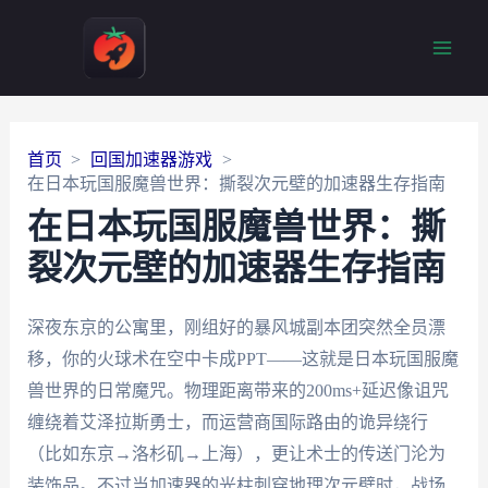
Main
Men
首页
回国加速器游戏
在日本玩国服魔兽世界：撕裂次元壁的加速器生存指南
在日本玩国服魔兽世界：撕
裂次元壁的加速器生存指南
深夜东京的公寓里，刚组好的暴风城副本团突然全员漂
移，你的火球术在空中卡成PPT——这就是日本玩国服魔
兽世界的日常魔咒。物理距离带来的200ms+延迟像诅咒
缠绕着艾泽拉斯勇士，而运营商国际路由的诡异绕行
（比如东京→洛杉矶→上海），更让术士的传送门沦为
装饰品。不过当加速器的光柱刺穿地理次元壁时，战场