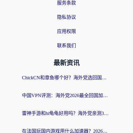
服务条款
隐私协议
应用权限
联系我们
最新资讯
ChickCN和章鱼哪个好？海外党选回国加速器的3个关键维度 + 实用避坑指南
中国VPN评测：海外党2026最全回国加速器选择指南，告别地区限制不踩坑
雷神手游和hi龟龟好用吗？海外党亲测3款回国加速器，教你选对国外到国内加速器
在法国玩国内游戏用什么加速器？2026实测解决延迟卡顿的实用指南