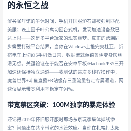
的永恒之战
涩谷咖啡馆的午休时间，手机开国服炉石却被强制匹配
美服；晚上回千叶公寓切回台式机，发现加速设备数已
达上限——这是多平台玩家的现实噩梦。真正的跨端同
步需要打破平台结界，当你在Windows上推完奥杜亚，新
宿电车上切iOS手机做日常，数据流就像德鲁伊变身般丝
滑无感。关键验证在于能否在安卓平板/Macbook/PS5三开
加速还保持独立通道——我测试的某次多线程操作中，
魔兽世界+斗鱼直播+B站缓存三重流量各走专属通道，网
速仪显示带宽利用率稳定在94%。
带宽禁区突破：100M独享的暴走体验
还记得2019年怀旧服开服时那场东京玩家集体掉线惨
案？问题出在共享带宽的水管效应。当你在札幌打太阳