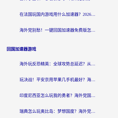
在法国玩国内游戏用什么加速器？2026实测解决延迟卡顿的实用指南
海外党别愁！一键回国加速器免费版怎么选？从踩坑到流畅访问的全攻略
回国加速器游戏
海外玩反恐精英：全球攻势总延迟？从瑞典玩神武4到外国玩黎明觉醒，选对加速器才是关键！
玩决战！平安京用苹果几手机最好？海外党必看的设备+加速器双攻略
印度尼西亚怎么玩我的勇者？海外党国服游戏加速避坑指南（附实况五行师解决方案）
瑞典怎么玩奥比岛：梦想国度？海外党亲测有效的国服游戏加速全攻略