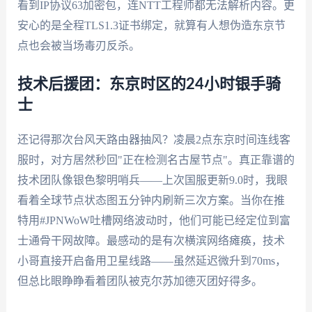
看到IP协议63加密包，连NTT工程师都无法解析内容。更
安心的是全程TLS1.3证书绑定，就算有人想伪造东京节
点也会被当场毒刃反杀。
技术后援团：东京时区的24小时银手骑
士
还记得那次台风天路由器抽风？凌晨2点东京时间连线客
服时，对方居然秒回"正在检测名古屋节点"。真正靠谱的
技术团队像银色黎明哨兵——上次国服更新9.0时，我眼
看着全球节点状态图五分钟内刷新三次方案。当你在推
特用#JPNWoW吐槽网络波动时，他们可能已经定位到富
士通骨干网故障。最感动的是有次横滨网络瘫痪，技术
小哥直接开启备用卫星线路——虽然延迟微升到70ms，
但总比眼睁睁看着团队被克尔苏加德灭团好得多。