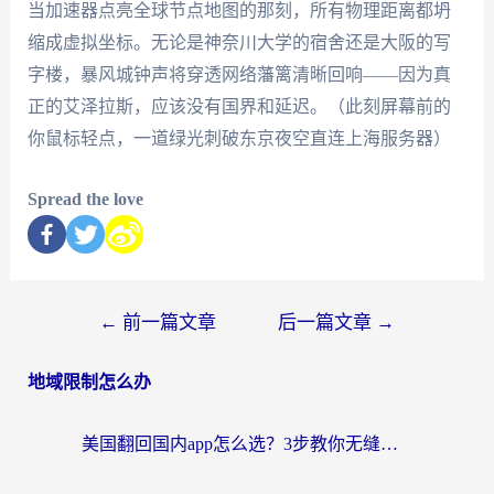
当加速器点亮全球节点地图的那刻，所有物理距离都坍
缩成虚拟坐标。无论是神奈川大学的宿舍还是大阪的写
字楼，暴风城钟声将穿透网络藩篱清晰回响——因为真
正的艾泽拉斯，应该没有国界和延迟。（此刻屏幕前的
你鼠标轻点，一道绿光刺破东京夜空直连上海服务器）
Spread the love
←
前一篇文章
后一篇文章
→
地域限制怎么办
美国翻回国内app怎么选？3步教你无缝刷剧、登12123、访问国内网站