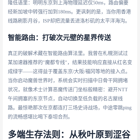
隆低语里：明明东京到上海物理延迟仅50ms，路由偏要
经新加坡中转强行加到180ms。更讽刺的是，当你用香港
线路刷影月谷，ISP却把流量丢进洛杉矶的太平洋海沟。
智能路由：打破次元壁的星界传送
真正的破解术藏在智能路由算法里。我曾在札幌测试过
某加速器推荐的"魔都专线"，结果技能响应直接从红名变
成绿字——这得益于覆盖东京/大阪/福冈等地的接入点。
当你启动魔兽世界时，系统会实时扫描中日骨干网拥堵
状况，就像术士计算恶魔传送门坐标般精密：避开NTT
午间拥塞的东京节点，自动切换至低负载的名古屋线
路。最惊艳那次在京都连打三场史诗战场，中途零跳ping
的流畅感堪比喝下泰坦合剂。
多端生存法则：从秋叶原到涩谷