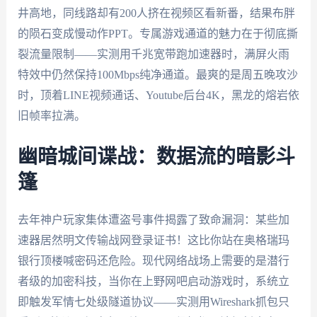
井高地，同线路却有200人挤在视频区看新番，结果布胖
的陨石变成慢动作PPT。专属游戏通道的魅力在于彻底撕
裂流量限制——实测用千兆宽带跑加速器时，满屏火雨
特效中仍然保持100Mbps纯净通道。最爽的是周五晚攻沙
时，顶着LINE视频通话、Youtube后台4K，黑龙的熔岩依
旧帧率拉满。
幽暗城间谍战：数据流的暗影斗
篷
去年神户玩家集体遭盗号事件揭露了致命漏洞：某些加
速器居然明文传输战网登录证书！这比你站在奥格瑞玛
银行顶楼喊密码还危险。现代网络战场上需要的是潜行
者级的加密科技，当你在上野网吧启动游戏时，系统立
即触发军情七处级隧道协议——实测用Wireshark抓包只