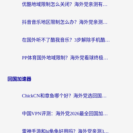
优酷地域限制怎么关闭？海外党亲测有效的追剧加速器选择指南
抖音音乐地区限制怎么办？海外党亲测有效的听歌自由指南
在国外听不了酷我音乐？3步解除手机酷我音乐海外限制，附实测好用加速器
PP体育国外地域限制？海外党看球终极方案：从欧洲杯到奥运会，中文解说不卡顿！
回国加速器
ChickCN和章鱼哪个好？海外党选回国加速器的3个关键维度 + 实用避坑指南
中国VPN评测：海外党2026最全回国加速器选择指南，告别地区限制不踩坑
雷神手游和hi龟龟好用吗？海外党亲测3款回国加速器，教你选对国外到国内加速器