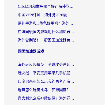
ChickCN和章鱼哪个好？海外党选回国加速器的3个关键维度 + 实用避坑指南
中国VPN评测：海外党2026最全回国加速器选择指南，告别地区限制不踩坑
雷神手游和hi龟龟好用吗？海外党亲测3款回国加速器，教你选对国外到国内加速器
在法国玩国内游戏用什么加速器？2026实测解决延迟卡顿的实用指南
海外党别愁！一键回国加速器免费版怎么选？从踩坑到流畅访问的全攻略
回国加速器游戏
海外玩反恐精英：全球攻势总延迟？从瑞典玩神武4到外国玩黎明觉醒，选对加速器才是关键！
玩决战！平安京用苹果几手机最好？海外党必看的设备+加速器双攻略
印度尼西亚怎么玩我的勇者？海外党国服游戏加速避坑指南（附实况五行师解决方案）
瑞典怎么玩奥比岛：梦想国度？海外党亲测有效的国服游戏加速全攻略
意大利怎么玩神雕侠侣？海外党国服游戏加速终极指南（附欧洲玩王者王国保卫战4不卡技巧）