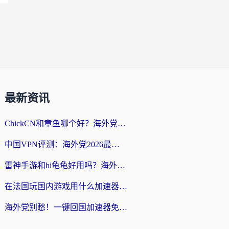
最新资讯
ChickCN和章鱼哪个好？海外党选回国加速器的3个关键维度 + 实用避坑指南
中国VPN评测：海外党2026最全回国加速器选择指南，告别地区限制不踩坑
雷神手游和hi龟龟好用吗？海外党亲测3款回国加速器，教你选对国外到国内加速器
在法国玩国内游戏用什么加速器？2026实测解决延迟卡顿的实用指南
海外党别愁！一键回国加速器免费版怎么选？从踩坑到流畅访问的全攻略