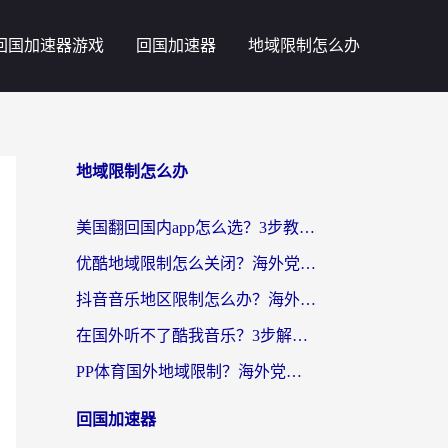
回国加速器游戏
回国加速器
地域限制怎么办
地域限制怎么办
美国翻回国内app怎么选？3步教你无缝刷剧、登12123、访问国内网站
优酷地域限制怎么关闭？海外党亲测有效的追剧加速器选择指南
抖音音乐地区限制怎么办？海外党亲测有效的听歌自由指南
在国外听不了酷我音乐？3步解除手机酷我音乐海外限制，附实测好用加速器
PP体育国外地域限制？海外党看球终极方案：从欧洲杯到奥运会，中文解说不卡顿！
回国加速器