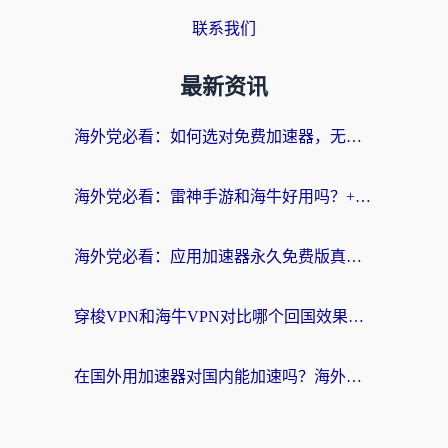
联系我们
最新资讯
海外党必看：如何选对免费加速器，无缝访问国内资源不踩坑？
海外党必看：雷神手游和海牛好用吗？+3款热门加速器实测对比，附番茄加速器无缝回国指南
海外党必看：应用加速器永久免费版真的存在吗？教你选对回国加速器无缝刷国内资源
穿梭VPN和海牛VPN对比哪个回国效果更好？海外华人亲测3款热门加速器+避坑指南
在国外用加速器对国内能加速吗？海外党亲测有效的无缝访问指南