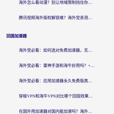
海外怎么看动漫？别让地域限制挡住你的追番快乐
腾讯视频海外版权解锁难？海外党亲测：选对回国加速器，追剧观影零障碍
回国加速器
海外党必看：如何选对免费加速器，无缝访问国内资源不踩坑？
海外党必看：雷神手游和海牛好用吗？+3款热门加速器实测对比，附番茄加速器无缝回国指南
海外党必看：应用加速器永久免费版真的存在吗？教你选对回国加速器无缝刷国内资源
穿梭VPN和海牛VPN对比哪个回国效果更好？海外华人亲测3款热门加速器+避坑指南
在国外用加速器对国内能加速吗？海外党亲测有效的无缝访问指南