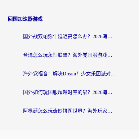
回国加速器游戏
国外战双帕弥什延迟高怎么办？2026海外畅玩国服游戏终极指南（附实测工具推荐）
台湾怎么玩永恒联盟？海外党国服游戏加速器选择全攻略（附3大热门游戏实测）
海外党福音：解决Dream！少女乐团派对！国外延迟的实用指南，附北美英国游戏加速方案
国外如何玩国服超越时空的猫？2026海外党必看的加速器选择指南
阿根廷怎么玩奇妙拼图世界？海外玩家国服游戏加速全攻略（附帕斯卡契约战舰少女解决方案）