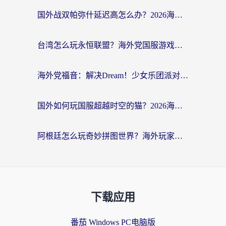
国外战双帕弥什延迟高怎么办？2026海外畅玩国服游戏终极指南（附实测工具推荐）
台湾怎么玩永恒联盟？海外党国服游戏加速器选择全攻略（附3大热门游戏实测）
海外党福音：解决Dream！少女乐团派对！国外延迟的实用指南，附北美英国游戏加速方案
国外如何玩国服超越时空的猫？2026海外党必看的加速器选择指南
阿根廷怎么玩奇妙拼图世界？海外玩家国服游戏加速全攻略（附帕斯卡契约战舰少女解决方案）
下载应用
番茄 Windows PC电脑版