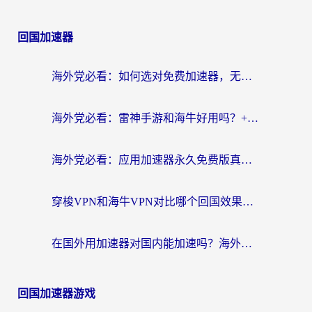
回国加速器
海外党必看：如何选对免费加速器，无缝访问国内资源不踩坑？
海外党必看：雷神手游和海牛好用吗？+3款热门加速器实测对比，附番茄加速器无缝回国指南
海外党必看：应用加速器永久免费版真的存在吗？教你选对回国加速器无缝刷国内资源
穿梭VPN和海牛VPN对比哪个回国效果更好？海外华人亲测3款热门加速器+避坑指南
在国外用加速器对国内能加速吗？海外党亲测有效的无缝访问指南
回国加速器游戏