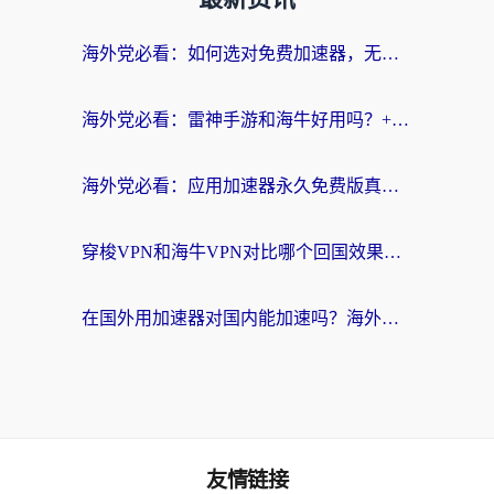
海外党必看：如何选对免费加速器，无缝访问国内资源不踩坑？
海外党必看：雷神手游和海牛好用吗？+3款热门加速器实测对比，附番茄加速器无缝回国指南
海外党必看：应用加速器永久免费版真的存在吗？教你选对回国加速器无缝刷国内资源
穿梭VPN和海牛VPN对比哪个回国效果更好？海外华人亲测3款热门加速器+避坑指南
在国外用加速器对国内能加速吗？海外党亲测有效的无缝访问指南
友情链接