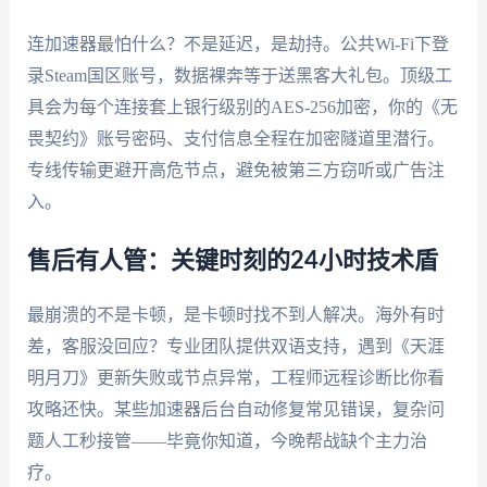
连加速器最怕什么？不是延迟，是劫持。公共Wi-Fi下登
录Steam国区账号，数据裸奔等于送黑客大礼包。顶级工
具会为每个连接套上银行级别的AES-256加密，你的《无
畏契约》账号密码、支付信息全程在加密隧道里潜行。
专线传输更避开高危节点，避免被第三方窃听或广告注
入。
售后有人管：关键时刻的24小时技术盾
最崩溃的不是卡顿，是卡顿时找不到人解决。海外有时
差，客服没回应？专业团队提供双语支持，遇到《天涯
明月刀》更新失败或节点异常，工程师远程诊断比你看
攻略还快。某些加速器后台自动修复常见错误，复杂问
题人工秒接管——毕竟你知道，今晚帮战缺个主力治
疗。