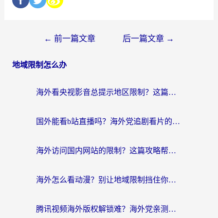
←
前一篇文章
后一篇文章
→
地域限制怎么办
海外看央视影音总提示地区限制？这篇教你选对回国加速器，流畅追剧不踩坑
国外能看b站直播吗？海外党追剧看片的终极解决方案来了
海外访问国内网站的限制？这篇攻略帮你无缝解锁12306、12123和国内影音
海外怎么看动漫？别让地域限制挡住你的追番快乐
腾讯视频海外版权解锁难？海外党亲测：选对回国加速器，追剧观影零障碍