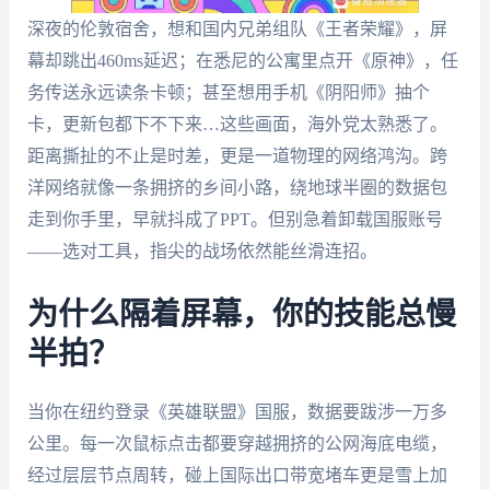
深夜的伦敦宿舍，想和国内兄弟组队《王者荣耀》，屏
幕却跳出460ms延迟；在悉尼的公寓里点开《原神》，任
务传送永远读条卡顿；甚至想用手机《阴阳师》抽个
卡，更新包都下不下来…这些画面，海外党太熟悉了。
距离撕扯的不止是时差，更是一道物理的网络鸿沟。跨
洋网络就像一条拥挤的乡间小路，绕地球半圈的数据包
走到你手里，早就抖成了PPT。但别急着卸载国服账号
——选对工具，指尖的战场依然能丝滑连招。
为什么隔着屏幕，你的技能总慢
半拍？
当你在纽约登录《英雄联盟》国服，数据要跋涉一万多
公里。每一次鼠标点击都要穿越拥挤的公网海底电缆，
经过层层节点周转，碰上国际出口带宽堵车更是雪上加