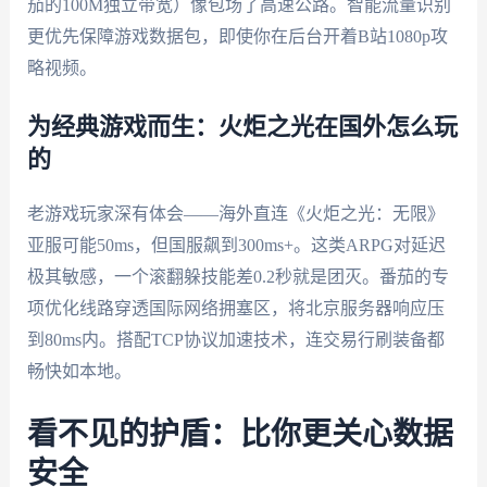
茄的100M独立带宽）像包场了高速公路。智能流量识别
更优先保障游戏数据包，即使你在后台开着B站1080p攻
略视频。
为经典游戏而生：火炬之光在国外怎么玩
的
老游戏玩家深有体会——海外直连《火炬之光：无限》
亚服可能50ms，但国服飙到300ms+。这类ARPG对延迟
极其敏感，一个滚翻躲技能差0.2秒就是团灭。番茄的专
项优化线路穿透国际网络拥塞区，将北京服务器响应压
到80ms内。搭配TCP协议加速技术，连交易行刷装备都
畅快如本地。
看不见的护盾：比你更关心数据
安全