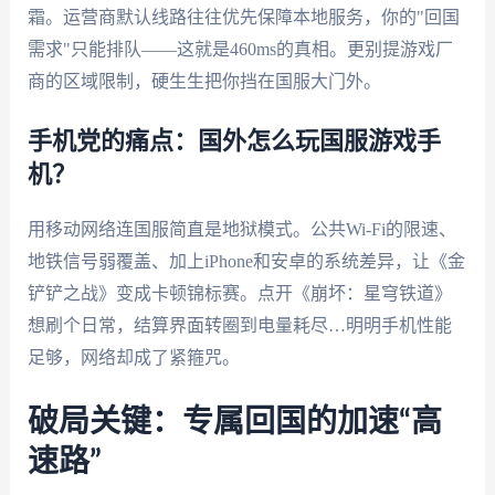
霜。运营商默认线路往往优先保障本地服务，你的"回国
需求"只能排队——这就是460ms的真相。更别提游戏厂
商的区域限制，硬生生把你挡在国服大门外。
手机党的痛点：国外怎么玩国服游戏手
机？
用移动网络连国服简直是地狱模式。公共Wi-Fi的限速、
地铁信号弱覆盖、加上iPhone和安卓的系统差异，让《金
铲铲之战》变成卡顿锦标赛。点开《崩坏：星穹铁道》
想刷个日常，结算界面转圈到电量耗尽…明明手机性能
足够，网络却成了紧箍咒。
破局关键：专属回国的加速“高
速路”