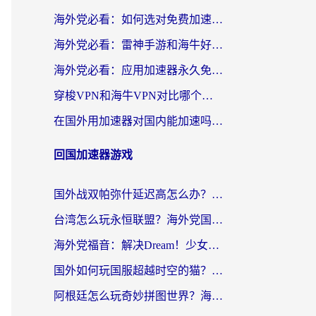
海外党必看：如何选对免费加速器，无缝访问国内资源不踩坑？
海外党必看：雷神手游和海牛好用吗？+3款热门加速器实测对比，附番茄加速器无缝回国指南
海外党必看：应用加速器永久免费版真的存在吗？教你选对回国加速器无缝刷国内资源
穿梭VPN和海牛VPN对比哪个回国效果更好？海外华人亲测3款热门加速器+避坑指南
在国外用加速器对国内能加速吗？海外党亲测有效的无缝访问指南
回国加速器游戏
国外战双帕弥什延迟高怎么办？2026海外畅玩国服游戏终极指南（附实测工具推荐）
台湾怎么玩永恒联盟？海外党国服游戏加速器选择全攻略（附3大热门游戏实测）
海外党福音：解决Dream！少女乐团派对！国外延迟的实用指南，附北美英国游戏加速方案
国外如何玩国服超越时空的猫？2026海外党必看的加速器选择指南
阿根廷怎么玩奇妙拼图世界？海外玩家国服游戏加速全攻略（附帕斯卡契约战舰少女解决方案）