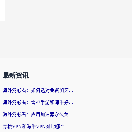
最新资讯
海外党必看：如何选对免费加速器，无缝访问国内资源不踩坑？
海外党必看：雷神手游和海牛好用吗？+3款热门加速器实测对比，附番茄加速器无缝回国指南
海外党必看：应用加速器永久免费版真的存在吗？教你选对回国加速器无缝刷国内资源
穿梭VPN和海牛VPN对比哪个回国效果更好？海外华人亲测3款热门加速器+避坑指南