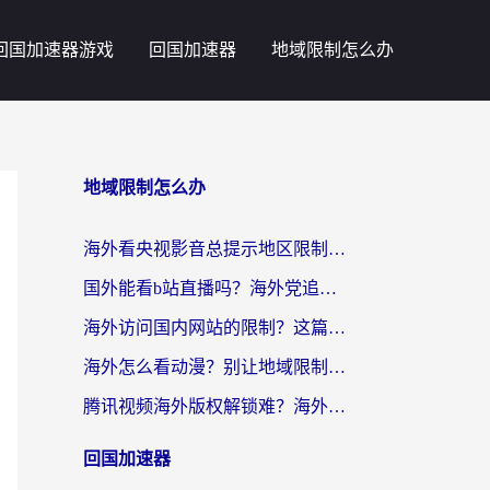
回国加速器游戏
回国加速器
地域限制怎么办
地域限制怎么办
海外看央视影音总提示地区限制？这篇教你选对回国加速器，流畅追剧不踩坑
国外能看b站直播吗？海外党追剧看片的终极解决方案来了
海外访问国内网站的限制？这篇攻略帮你无缝解锁12306、12123和国内影音
海外怎么看动漫？别让地域限制挡住你的追番快乐
腾讯视频海外版权解锁难？海外党亲测：选对回国加速器，追剧观影零障碍
回国加速器