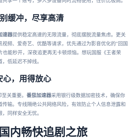
庭共享一个账号，多人多设备同时流畅使用，性价比极高。
告别缓冲，尽享高清
加速器
提供稳定高速的无限流量，彻底摆脱流量焦虑。更关
讯视频、爱奇艺、优酷等请求，优先通过为影音优化的"回国
清大片也能秒开，深夜追更再无卡顿烦恼。想玩国服《王者荣
道，低延迟不掉线。
安心，用得放心
却至关重要。
番茄加速器
采用银行级数据加密技术，确保你
道传输。专线隔绝公共网络风险，有效防止个人信息泄露和
银，同样安全无忧。
国内畅快追剧之旅