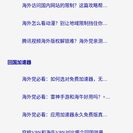
海外访问国内网站的限制？这篇攻略帮你无缝解锁12306、12123和国内影音
海外怎么看动漫？别让地域限制挡住你的追番快乐
腾讯视频海外版权解锁难？海外党亲测：选对回国加速器，追剧观影零障碍
回国加速器
海外党必看：如何选对免费加速器，无缝访问国内资源不踩坑？
海外党必看：雷神手游和海牛好用吗？+3款热门加速器实测对比，附番茄加速器无缝回国指南
海外党必看：应用加速器永久免费版真的存在吗？教你选对回国加速器无缝刷国内资源
穿梭VPN和海牛VPN对比哪个回国效果更好？海外华人亲测3款热门加速器+避坑指南