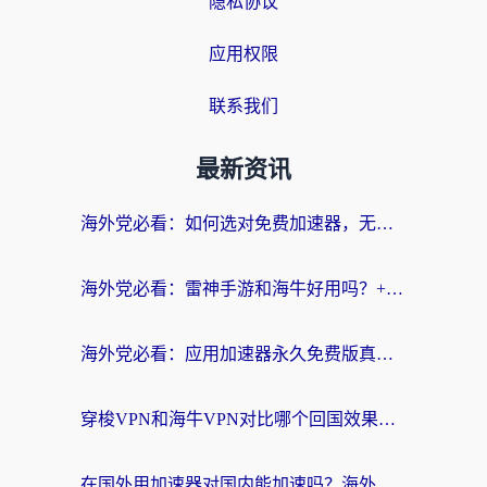
隐私协议
应用权限
联系我们
最新资讯
海外党必看：如何选对免费加速器，无缝访问国内资源不踩坑？
海外党必看：雷神手游和海牛好用吗？+3款热门加速器实测对比，附番茄加速器无缝回国指南
海外党必看：应用加速器永久免费版真的存在吗？教你选对回国加速器无缝刷国内资源
穿梭VPN和海牛VPN对比哪个回国效果更好？海外华人亲测3款热门加速器+避坑指南
在国外用加速器对国内能加速吗？海外党亲测有效的无缝访问指南