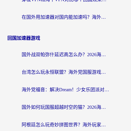
在国外用加速器对国内能加速吗？海外党亲测有效的无缝访问指南
回国加速器游戏
国外战双帕弥什延迟高怎么办？2026海外畅玩国服游戏终极指南（附实测工具推荐）
台湾怎么玩永恒联盟？海外党国服游戏加速器选择全攻略（附3大热门游戏实测）
海外党福音：解决Dream！少女乐团派对！国外延迟的实用指南，附北美英国游戏加速方案
国外如何玩国服超越时空的猫？2026海外党必看的加速器选择指南
阿根廷怎么玩奇妙拼图世界？海外玩家国服游戏加速全攻略（附帕斯卡契约战舰少女解决方案）