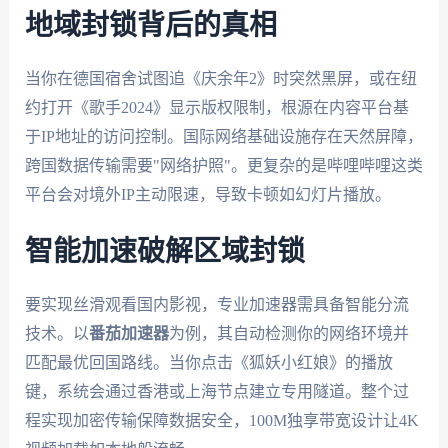
地域封锁背后的真相
当你在德国宿舍试图追《庆余年2》时突然黑屏，或在纽
约打开《歌手2024》显示版权限制，根源在内容平台基
于IP地址的访问控制。国际网络基础设施存在天然屏障，
跨国数据传输需要"网络护照"。更复杂的是哔哩哔哩这类
平台会对境外IP主动限速，导致卡顿如幻灯片播放。
智能加速破解区域封锁
要实现丝滑观看国内影视，专业加速器需具备智能分流
技术。以
番茄加速器
为例，其自动检测你的网络环境并
匹配最优回国路线。当你点击《狐妖小红娘》的播放
键，系统会通过香港或上海节点建立专用隧道。整个过
程实现加密传输保障数据安全，100M独享带宽设计让4K