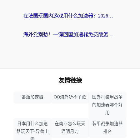
在法国玩国内游戏用什么加速器？2026实测解决延迟卡顿的实用指南
海外党别愁！一键回国加速器免费版怎么选？从踩坑到流畅访问的全攻略
友情链接
番茄加速器
QQ海外听不了歌
国外打装甲战争
的加速器哪个好
用
日本用什么加速
在南非怎么玩天
装甲战争加速器
器玩天下-异兽山
涯明月刀
排名
海