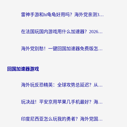
雷神手游和hi龟龟好用吗？海外党亲测3款回国加速器，教你选对国外到国内加速器
在法国玩国内游戏用什么加速器？2026实测解决延迟卡顿的实用指南
海外党别愁！一键回国加速器免费版怎么选？从踩坑到流畅访问的全攻略
回国加速器游戏
海外玩反恐精英：全球攻势总延迟？从瑞典玩神武4到外国玩黎明觉醒，选对加速器才是关键！
玩决战！平安京用苹果几手机最好？海外党必看的设备+加速器双攻略
印度尼西亚怎么玩我的勇者？海外党国服游戏加速避坑指南（附实况五行师解决方案）