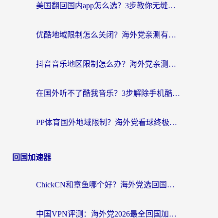
美国翻回国内app怎么选？3步教你无缝刷剧、登12123、访问国内网站
优酷地域限制怎么关闭？海外党亲测有效的追剧加速器选择指南
抖音音乐地区限制怎么办？海外党亲测有效的听歌自由指南
在国外听不了酷我音乐？3步解除手机酷我音乐海外限制，附实测好用加速器
PP体育国外地域限制？海外党看球终极方案：从欧洲杯到奥运会，中文解说不卡顿！
回国加速器
ChickCN和章鱼哪个好？海外党选回国加速器的3个关键维度 + 实用避坑指南
中国VPN评测：海外党2026最全回国加速器选择指南，告别地区限制不踩坑