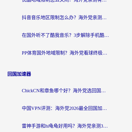
抖音音乐地区限制怎么办？海外党亲测有效的听歌自由指南
在国外听不了酷我音乐？3步解除手机酷我音乐海外限制，附实测好用加速器
PP体育国外地域限制？海外党看球终极方案：从欧洲杯到奥运会，中文解说不卡顿！
回国加速器
ChickCN和章鱼哪个好？海外党选回国加速器的3个关键维度 + 实用避坑指南
中国VPN评测：海外党2026最全回国加速器选择指南，告别地区限制不踩坑
雷神手游和hi龟龟好用吗？海外党亲测3款回国加速器，教你选对国外到国内加速器