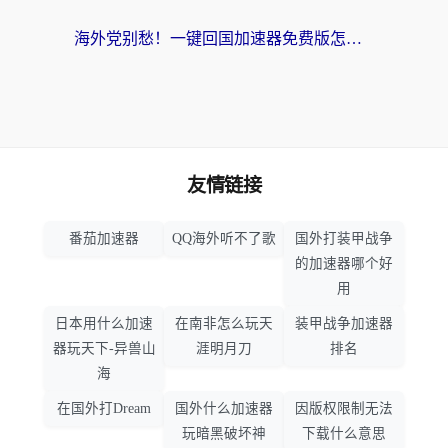
海外党别愁！一键回国加速器免费版怎么选？从踩坑到流畅访问的全攻略
友情链接
番茄加速器
QQ海外听不了歌
国外打装甲战争
的加速器哪个好
用
日本用什么加速
在南非怎么玩天
装甲战争加速器
器玩天下-异兽山
涯明月刀
排名
海
在国外打Dream
国外什么加速器
因版权限制无法
玩暗黑破坏神
下载什么意思