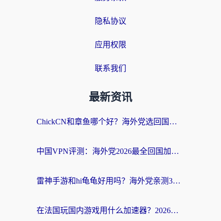
隐私协议
应用权限
联系我们
最新资讯
ChickCN和章鱼哪个好？海外党选回国加速器的3个关键维度 + 实用避坑指南
中国VPN评测：海外党2026最全回国加速器选择指南，告别地区限制不踩坑
雷神手游和hi龟龟好用吗？海外党亲测3款回国加速器，教你选对国外到国内加速器
在法国玩国内游戏用什么加速器？2026实测解决延迟卡顿的实用指南