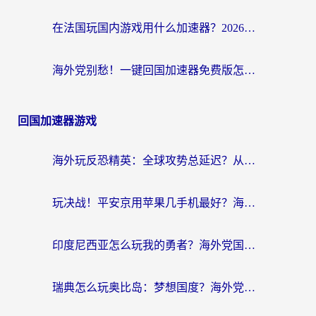
在法国玩国内游戏用什么加速器？2026实测解决延迟卡顿的实用指南
海外党别愁！一键回国加速器免费版怎么选？从踩坑到流畅访问的全攻略
回国加速器游戏
海外玩反恐精英：全球攻势总延迟？从瑞典玩神武4到外国玩黎明觉醒，选对加速器才是关键！
玩决战！平安京用苹果几手机最好？海外党必看的设备+加速器双攻略
印度尼西亚怎么玩我的勇者？海外党国服游戏加速避坑指南（附实况五行师解决方案）
瑞典怎么玩奥比岛：梦想国度？海外党亲测有效的国服游戏加速全攻略