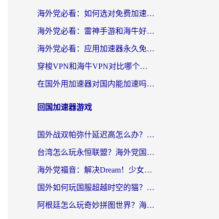
海外党必看：如何选对免费加速器，无缝访问国内资源不踩坑？
海外党必看：雷神手游和海牛好用吗？+3款热门加速器实测对比，附番茄加速器无缝回国指南
海外党必看：应用加速器永久免费版真的存在吗？教你选对回国加速器无缝刷国内资源
穿梭VPN和海牛VPN对比哪个回国效果更好？海外华人亲测3款热门加速器+避坑指南
在国外用加速器对国内能加速吗？海外党亲测有效的无缝访问指南
回国加速器游戏
国外战双帕弥什延迟高怎么办？2026海外畅玩国服游戏终极指南（附实测工具推荐）
台湾怎么玩永恒联盟？海外党国服游戏加速器选择全攻略（附3大热门游戏实测）
海外党福音：解决Dream！少女乐团派对！国外延迟的实用指南，附北美英国游戏加速方案
国外如何玩国服超越时空的猫？2026海外党必看的加速器选择指南
阿根廷怎么玩奇妙拼图世界？海外玩家国服游戏加速全攻略（附帕斯卡契约战舰少女解决方案）