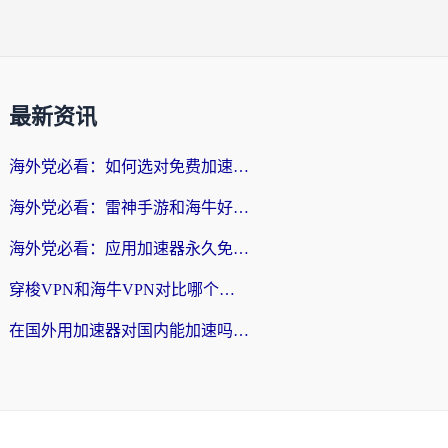
最新资讯
海外党必看：如何选对免费加速器，无缝访问国内资源不踩坑？
海外党必看：雷神手游和海牛好用吗？+3款热门加速器实测对比，附番茄加速器无缝回国指南
海外党必看：应用加速器永久免费版真的存在吗？教你选对回国加速器无缝刷国内资源
穿梭VPN和海牛VPN对比哪个回国效果更好？海外华人亲测3款热门加速器+避坑指南
在国外用加速器对国内能加速吗？海外党亲测有效的无缝访问指南