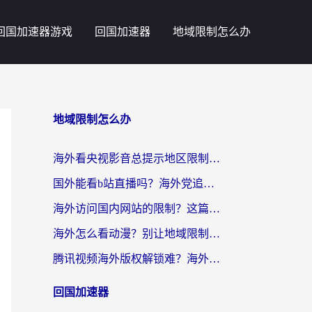
回国加速器游戏
回国加速器
地域限制怎么办
地域限制怎么办
海外看央视影音总提示地区限制？这篇教你选对回国加速器，流畅追剧不踩坑
国外能看b站直播吗？海外党追剧看片的终极解决方案来了
海外访问国内网站的限制？这篇攻略帮你无缝解锁12306、12123和国内影音
海外怎么看动漫？别让地域限制挡住你的追番快乐
腾讯视频海外版权解锁难？海外党亲测：选对回国加速器，追剧观影零障碍
回国加速器