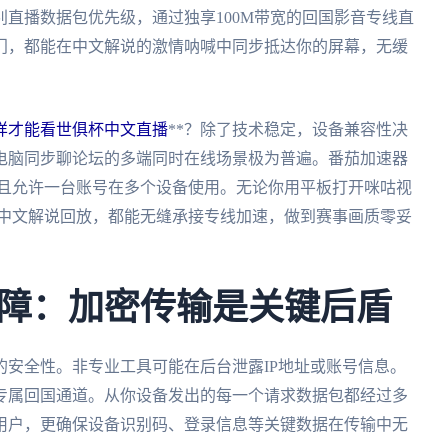
直播数据包优先级，通过独享100M带宽的回国影音专线直
门，都能在中文解说的激情呐喊中同步抵达你的屏幕，无缓
样才能看世俱杯中文直播
**？除了技术稳定，设备兼容性决
电脑同步聊论坛的多端同时在线场景极为普遍。番茄加速器
mac系统，且允许一台账号在多个设备使用。无论你用平板打开咪咕视
的中文解说回放，都能无缝承接专线加速，做到赛事画质零妥
障：加密传输是关键后盾
安全性。非专业工具可能在后台泄露IP地址或账号信息。
专属回国通道。从你设备发出的每一个请求数据包都经过多
用户，更确保设备识别码、登录信息等关键数据在传输中无