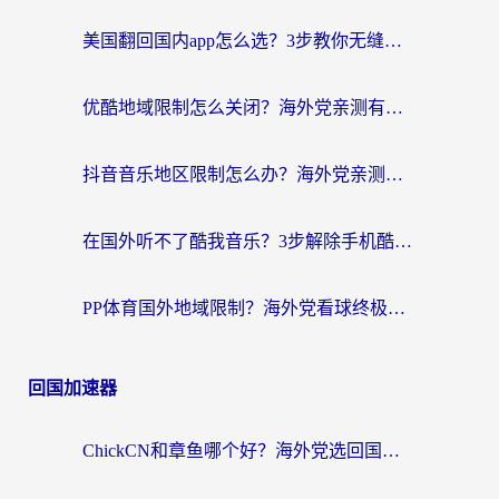
美国翻回国内app怎么选？3步教你无缝刷剧、登12123、访问国内网站
优酷地域限制怎么关闭？海外党亲测有效的追剧加速器选择指南
抖音音乐地区限制怎么办？海外党亲测有效的听歌自由指南
在国外听不了酷我音乐？3步解除手机酷我音乐海外限制，附实测好用加速器
PP体育国外地域限制？海外党看球终极方案：从欧洲杯到奥运会，中文解说不卡顿！
回国加速器
ChickCN和章鱼哪个好？海外党选回国加速器的3个关键维度 + 实用避坑指南