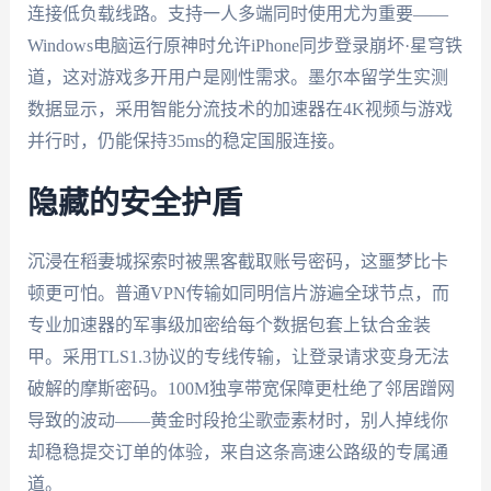
连接低负载线路。支持一人多端同时使用尤为重要——
Windows电脑运行原神时允许iPhone同步登录崩坏·星穹铁
道，这对游戏多开用户是刚性需求。墨尔本留学生实测
数据显示，采用智能分流技术的加速器在4K视频与游戏
并行时，仍能保持35ms的稳定国服连接。
隐藏的安全护盾
沉浸在稻妻城探索时被黑客截取账号密码，这噩梦比卡
顿更可怕。普通VPN传输如同明信片游遍全球节点，而
专业加速器的军事级加密给每个数据包套上钛合金装
甲。采用TLS1.3协议的专线传输，让登录请求变身无法
破解的摩斯密码。100M独享带宽保障更杜绝了邻居蹭网
导致的波动——黄金时段抢尘歌壶素材时，别人掉线你
却稳稳提交订单的体验，来自这条高速公路级的专属通
道。