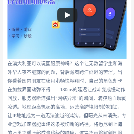
在澳大利亚可以玩国服原神吗？这个让无数留学生和海
外华人夜不能寐的问题，背后藏着跨洋延迟的苦涩。当
你看着国内朋友在璃月港畅快翱翔时，自己的角色却卡
在加载界面动弹不得——180ms的延迟让战斗变成慢动作
回放，服务器断连弹出"网络异常"的瞬间，满腔热血瞬间
凉透。地理距离筑起的高墙、运营商跨境限制的枷锁，
让IP地址成为一道无法逾越的鸿沟。但曙光从未消失，专
业游戏加速器能重建这条被切断的路径，将悉尼到上海
的万里之遥压缩成毫秒级的响应。这篇指南将解剖国服