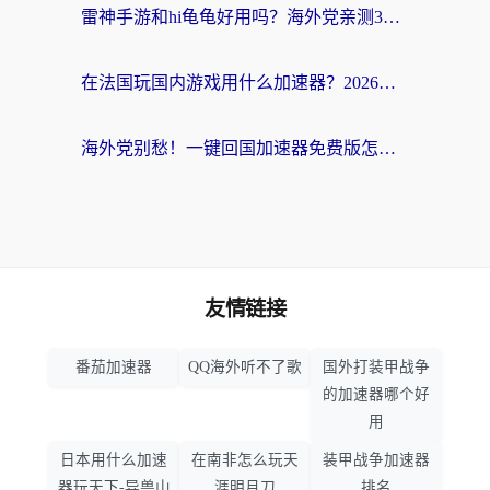
雷神手游和hi龟龟好用吗？海外党亲测3款回国加速器，教你选对国外到国内加速器
在法国玩国内游戏用什么加速器？2026实测解决延迟卡顿的实用指南
海外党别愁！一键回国加速器免费版怎么选？从踩坑到流畅访问的全攻略
友情链接
番茄加速器
QQ海外听不了歌
国外打装甲战争
的加速器哪个好
用
日本用什么加速
在南非怎么玩天
装甲战争加速器
器玩天下-异兽山
涯明月刀
排名