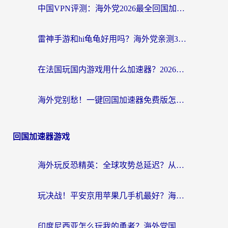
中国VPN评测：海外党2026最全回国加速器选择指南，告别地区限制不踩坑
雷神手游和hi龟龟好用吗？海外党亲测3款回国加速器，教你选对国外到国内加速器
在法国玩国内游戏用什么加速器？2026实测解决延迟卡顿的实用指南
海外党别愁！一键回国加速器免费版怎么选？从踩坑到流畅访问的全攻略
回国加速器游戏
海外玩反恐精英：全球攻势总延迟？从瑞典玩神武4到外国玩黎明觉醒，选对加速器才是关键！
玩决战！平安京用苹果几手机最好？海外党必看的设备+加速器双攻略
印度尼西亚怎么玩我的勇者？海外党国服游戏加速避坑指南（附实况五行师解决方案）