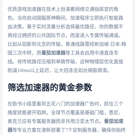
优质游戏加速器在技术上扮演着网络交通指挥官的角
色。当你启动国服原神瞬间，加速程序立即执行智能路
由决策。基于实时流量分析选择最优路径，你的数据不
再经过拥挤的公共国际节点，而是进入专属传输通道。
比如从珀斯到北京的传输，普通线路需经新加坡-日本-韩
国三次中转，而
番茄加速器
等工具会启用中澳直连专
线。将传统路径压缩到单跳传输，这种物理层优化直接
削减100ms以上延迟，让大招连击如丝绸般顺滑。
筛选加速器的黄金参数
在脸书小组里看到五花八门的加速器广告时，抓住三个
维度就能避开陷阱。全球节点覆盖是基础门槛，悉尼、
奥克兰应有专属服务器而非共用泛亚太节点。
番茄加速
器
等专业方案在澳新部署了7个定制服务器，确保你始终