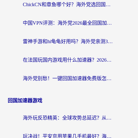
ChickCN和章鱼哪个好？海外党选回国加速器的3个关键维度 + 实用避坑指南
中国VPN评测：海外党2026最全回国加速器选择指南，告别地区限制不踩坑
雷神手游和hi龟龟好用吗？海外党亲测3款回国加速器，教你选对国外到国内加速器
在法国玩国内游戏用什么加速器？2026实测解决延迟卡顿的实用指南
海外党别愁！一键回国加速器免费版怎么选？从踩坑到流畅访问的全攻略
回国加速器游戏
海外玩反恐精英：全球攻势总延迟？从瑞典玩神武4到外国玩黎明觉醒，选对加速器才是关键！
玩决战！平安京用苹果几手机最好？海外党必看的设备+加速器双攻略