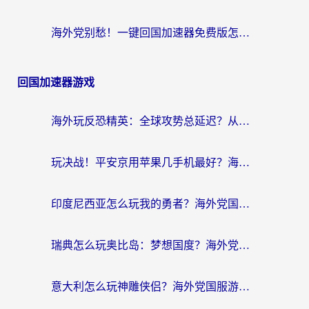
海外党别愁！一键回国加速器免费版怎么选？从踩坑到流畅访问的全攻略
回国加速器游戏
海外玩反恐精英：全球攻势总延迟？从瑞典玩神武4到外国玩黎明觉醒，选对加速器才是关键！
玩决战！平安京用苹果几手机最好？海外党必看的设备+加速器双攻略
印度尼西亚怎么玩我的勇者？海外党国服游戏加速避坑指南（附实况五行师解决方案）
瑞典怎么玩奥比岛：梦想国度？海外党亲测有效的国服游戏加速全攻略
意大利怎么玩神雕侠侣？海外党国服游戏加速终极指南（附欧洲玩王者王国保卫战4不卡技巧）