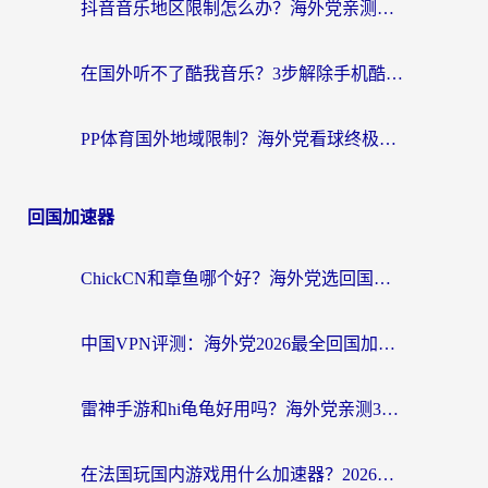
抖音音乐地区限制怎么办？海外党亲测有效的听歌自由指南
在国外听不了酷我音乐？3步解除手机酷我音乐海外限制，附实测好用加速器
PP体育国外地域限制？海外党看球终极方案：从欧洲杯到奥运会，中文解说不卡顿！
回国加速器
ChickCN和章鱼哪个好？海外党选回国加速器的3个关键维度 + 实用避坑指南
中国VPN评测：海外党2026最全回国加速器选择指南，告别地区限制不踩坑
雷神手游和hi龟龟好用吗？海外党亲测3款回国加速器，教你选对国外到国内加速器
在法国玩国内游戏用什么加速器？2026实测解决延迟卡顿的实用指南