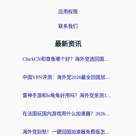
应用权限
联系我们
最新资讯
ChickCN和章鱼哪个好？海外党选回国加速器的3个关键维度 + 实用避坑指南
中国VPN评测：海外党2026最全回国加速器选择指南，告别地区限制不踩坑
雷神手游和hi龟龟好用吗？海外党亲测3款回国加速器，教你选对国外到国内加速器
在法国玩国内游戏用什么加速器？2026实测解决延迟卡顿的实用指南
海外党别愁！一键回国加速器免费版怎么选？从踩坑到流畅访问的全攻略