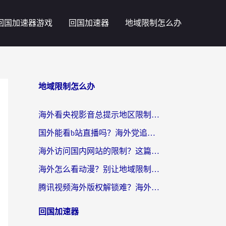
回国加速器游戏
回国加速器
地域限制怎么办
地域限制怎么办
海外看央视影音总提示地区限制？这篇教你选对回国加速器，流畅追剧不踩坑
国外能看b站直播吗？海外党追剧看片的终极解决方案来了
海外访问国内网站的限制？这篇攻略帮你无缝解锁12306、12123和国内影音
海外怎么看动漫？别让地域限制挡住你的追番快乐
腾讯视频海外版权解锁难？海外党亲测：选对回国加速器，追剧观影零障碍
回国加速器