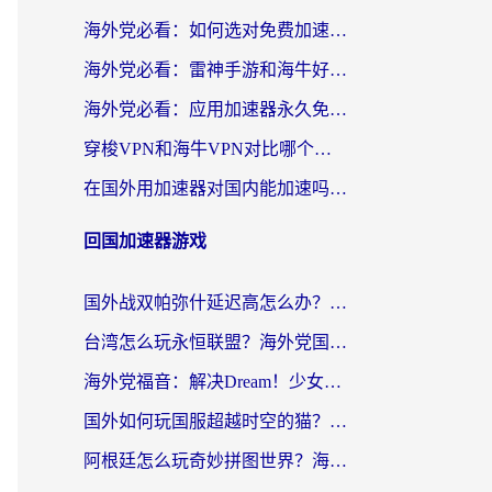
海外党必看：如何选对免费加速器，无缝访问国内资源不踩坑？
海外党必看：雷神手游和海牛好用吗？+3款热门加速器实测对比，附番茄加速器无缝回国指南
海外党必看：应用加速器永久免费版真的存在吗？教你选对回国加速器无缝刷国内资源
穿梭VPN和海牛VPN对比哪个回国效果更好？海外华人亲测3款热门加速器+避坑指南
在国外用加速器对国内能加速吗？海外党亲测有效的无缝访问指南
回国加速器游戏
国外战双帕弥什延迟高怎么办？2026海外畅玩国服游戏终极指南（附实测工具推荐）
台湾怎么玩永恒联盟？海外党国服游戏加速器选择全攻略（附3大热门游戏实测）
海外党福音：解决Dream！少女乐团派对！国外延迟的实用指南，附北美英国游戏加速方案
国外如何玩国服超越时空的猫？2026海外党必看的加速器选择指南
阿根廷怎么玩奇妙拼图世界？海外玩家国服游戏加速全攻略（附帕斯卡契约战舰少女解决方案）