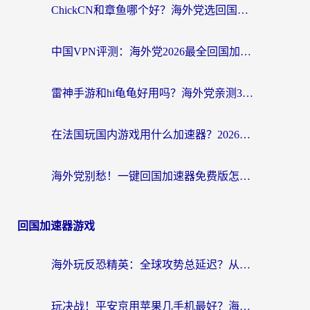
ChickCN和章鱼哪个好？海外党选回国加速器的3个关键维度 + 实用避坑指南
中国VPN评测：海外党2026最全回国加速器选择指南，告别地区限制不踩坑
雷神手游和hi龟龟好用吗？海外党亲测3款回国加速器，教你选对国外到国内加速器
在法国玩国内游戏用什么加速器？2026实测解决延迟卡顿的实用指南
海外党别愁！一键回国加速器免费版怎么选？从踩坑到流畅访问的全攻略
回国加速器游戏
海外玩反恐精英：全球攻势总延迟？从瑞典玩神武4到外国玩黎明觉醒，选对加速器才是关键！
玩决战！平安京用苹果几手机最好？海外党必看的设备+加速器双攻略