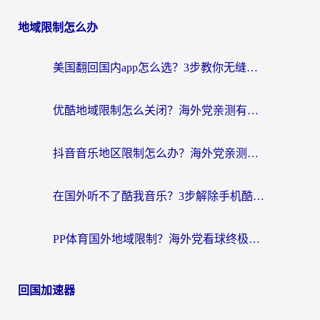
地域限制怎么办
美国翻回国内app怎么选？3步教你无缝刷剧、登12123、访问国内网站
优酷地域限制怎么关闭？海外党亲测有效的追剧加速器选择指南
抖音音乐地区限制怎么办？海外党亲测有效的听歌自由指南
在国外听不了酷我音乐？3步解除手机酷我音乐海外限制，附实测好用加速器
PP体育国外地域限制？海外党看球终极方案：从欧洲杯到奥运会，中文解说不卡顿！
回国加速器