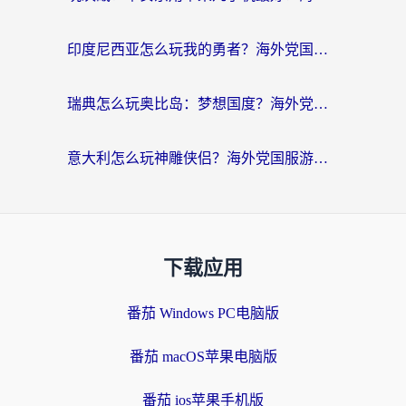
印度尼西亚怎么玩我的勇者？海外党国服游戏加速避坑指南（附实况五行师解决方案）
瑞典怎么玩奥比岛：梦想国度？海外党亲测有效的国服游戏加速全攻略
意大利怎么玩神雕侠侣？海外党国服游戏加速终极指南（附欧洲玩王者王国保卫战4不卡技巧）
下载应用
番茄 Windows PC电脑版
番茄 macOS苹果电脑版
番茄 ios苹果手机版