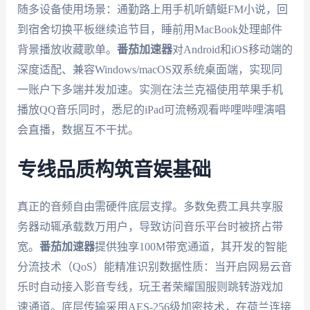
随多设备使用场景：通勤路上用手机听蜻蜓FM小说，回
到宿舍切换平板继续追节目，睡前用MacBook处理邮件
背景播放收藏歌单。
番茄加速器
对Android和iOS移动端的
深度适配、兼容Windows/macOS双系统桌面端，实现同
一账户下多端并发加速。实测在法兰克福使用苹果手机
播放QQ音乐同时，悉尼的iPad可流畅观看哔哩哔哩演唱
会直播，数据互不干扰。
专线品质构筑音娱基础
真正的音频自由需硬件底层支撑。多数免费工具共享服
务器动辄承载数万用户，导致访问音乐平台时被挤占带
宽。
番茄加速器
提供独享100M带宽通道，其开发的智能
分流技术（QoS）能精准识别数据性质：当开启网易云音
乐时自动接入影音专线，玩王者荣耀国服则跳转游戏加
速通道。底层传输采用AES-256级加密技术，在荷兰连接