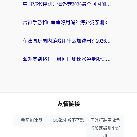
中国VPN评测：海外党2026最全回国加速器选择指南，告别地区限制不踩坑
雷神手游和hi龟龟好用吗？海外党亲测3款回国加速器，教你选对国外到国内加速器
在法国玩国内游戏用什么加速器？2026实测解决延迟卡顿的实用指南
海外党别愁！一键回国加速器免费版怎么选？从踩坑到流畅访问的全攻略
友情链接
番茄加速器
QQ海外听不了歌
国外打装甲战争
的加速器哪个好
用