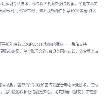
用智能QoS技术，优先保障视频数据包传输。实测在北美
质加载时间不超过2秒。这种流畅源自独享100M带宽保障，
平板能接着上次的23分15秒继续播放——番茄支持
全平台同步。更贴心的是，单个账号允许3台设备同时在线，让合租室友
频账号被封。番茄的军用级加密传输配合动态IP池技术，使你
致。这种隐形保护让追剧更安心，尤其观看《繁花》等需要