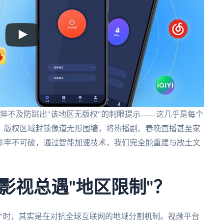
猝不及防跳出"该地区无版权"的刺眼提示——这几乎是每个
。版权区域封锁像道无形围墙，将热播剧、春晚直播甚至家
非牢不可破，通过智能加速技术，我们完全能重建与故土文
影视总遇"地区限制"？
"时，其实是在对抗全球互联网的地域分割机制。视频平台