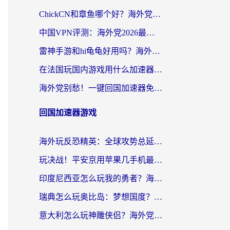
ChickCN和章鱼哪个好？海外党选回国加速器的3个关键维度 + 实用避坑指南
中国VPN评测：海外党2026最全回国加速器选择指南，告别地区限制不踩坑
雷神手游和hi龟龟好用吗？海外党亲测3款回国加速器，教你选对国外到国内加速器
在法国玩国内游戏用什么加速器？2026实测解决延迟卡顿的实用指南
海外党别愁！一键回国加速器免费版怎么选？从踩坑到流畅访问的全攻略
回国加速器游戏
海外玩反恐精英：全球攻势总延迟？从瑞典玩神武4到外国玩黎明觉醒，选对加速器才是关键！
玩决战！平安京用苹果几手机最好？海外党必看的设备+加速器双攻略
印度尼西亚怎么玩我的勇者？海外党国服游戏加速避坑指南（附实况五行师解决方案）
瑞典怎么玩奥比岛：梦想国度？海外党亲测有效的国服游戏加速全攻略
意大利怎么玩神雕侠侣？海外党国服游戏加速终极指南（附欧洲玩王者王国保卫战4不卡技巧）