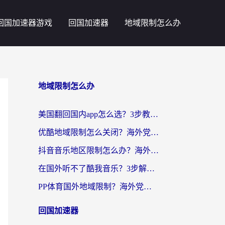
回国加速器游戏
回国加速器
地域限制怎么办
地域限制怎么办
美国翻回国内app怎么选？3步教你无缝刷剧、登12123、访问国内网站
优酷地域限制怎么关闭？海外党亲测有效的追剧加速器选择指南
抖音音乐地区限制怎么办？海外党亲测有效的听歌自由指南
在国外听不了酷我音乐？3步解除手机酷我音乐海外限制，附实测好用加速器
PP体育国外地域限制？海外党看球终极方案：从欧洲杯到奥运会，中文解说不卡顿！
回国加速器