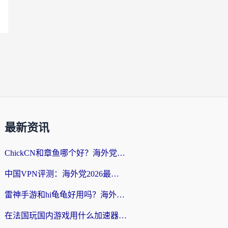
最新资讯
ChickCN和章鱼哪个好？海外党选回国加速器的3个关键维度 + 实用避坑指南
中国VPN评测：海外党2026最全回国加速器选择指南，告别地区限制不踩坑
雷神手游和hi龟龟好用吗？海外党亲测3款回国加速器，教你选对国外到国内加速器
在法国玩国内游戏用什么加速器？2026实测解决延迟卡顿的实用指南