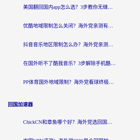
美国翻回国内app怎么选？3步教你无缝刷剧、登12123、访问国内网站
优酷地域限制怎么关闭？海外党亲测有效的追剧加速器选择指南
抖音音乐地区限制怎么办？海外党亲测有效的听歌自由指南
在国外听不了酷我音乐？3步解除手机酷我音乐海外限制，附实测好用加速器
PP体育国外地域限制？海外党看球终极方案：从欧洲杯到奥运会，中文解说不卡顿！
回国加速器
ChickCN和章鱼哪个好？海外党选回国加速器的3个关键维度 + 实用避坑指南