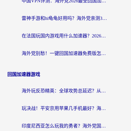
中国VPN评测：海外党2026最全回国加速器选择指南，告别地区限制不踩坑
雷神手游和hi龟龟好用吗？海外党亲测3款回国加速器，教你选对国外到国内加速器
在法国玩国内游戏用什么加速器？2026实测解决延迟卡顿的实用指南
海外党别愁！一键回国加速器免费版怎么选？从踩坑到流畅访问的全攻略
回国加速器游戏
海外玩反恐精英：全球攻势总延迟？从瑞典玩神武4到外国玩黎明觉醒，选对加速器才是关键！
玩决战！平安京用苹果几手机最好？海外党必看的设备+加速器双攻略
印度尼西亚怎么玩我的勇者？海外党国服游戏加速避坑指南（附实况五行师解决方案）