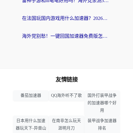
雷神手游和hi龟龟好用吗？海外党亲测3款回国加速器，教你选对国外到国内加速器
在法国玩国内游戏用什么加速器？2026实测解决延迟卡顿的实用指南
海外党别愁！一键回国加速器免费版怎么选？从踩坑到流畅访问的全攻略
友情链接
番茄加速器
QQ海外听不了歌
国外打装甲战争
的加速器哪个好
用
日本用什么加速
在南非怎么玩天
装甲战争加速器
器玩天下-异兽山
涯明月刀
排名