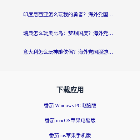
印度尼西亚怎么玩我的勇者？海外党国服游戏加速避坑指南（附实况五行师解决方案）
瑞典怎么玩奥比岛：梦想国度？海外党亲测有效的国服游戏加速全攻略
意大利怎么玩神雕侠侣？海外党国服游戏加速终极指南（附欧洲玩王者王国保卫战4不卡技巧）
下载应用
番茄 Windows PC电脑版
番茄 macOS苹果电脑版
番茄 ios苹果手机版