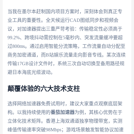
当我在墨尔本赶制国内项目方案时，深刻体会到真正专
业工具的重要性。全天候运行CAD图纸同步和视频会
议，对加速器提出三重严苛考验：传输稳定性必须高于
99.2%、跨境抖动需控制在5毫秒内、突发流量缓冲要超
过800ms。通过启用智能分流策略，工作流量自动分配至
商务加密通道，而B站娱乐流量走向影音专线。某次连续
传输17GB设计文件时，系统三次自动切换至备用路径规
避日本海底光缆波动。
颠覆体验的六大技术支柱
选择网络加速器免费试用时，建议大家重点观察底层架
构。以我持续使用的
番茄加速器
为例，其核心优势在于
立体化技术矩阵。香港上海双通道独享物理带宽，实测
峰值传输速率突破98Mbps；游戏场景触发智能协议加速