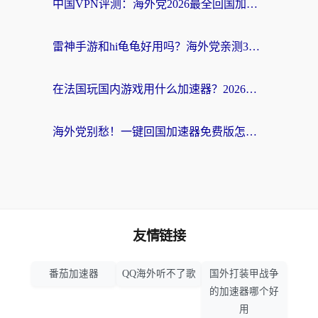
中国VPN评测：海外党2026最全回国加速器选择指南，告别地区限制不踩坑
雷神手游和hi龟龟好用吗？海外党亲测3款回国加速器，教你选对国外到国内加速器
在法国玩国内游戏用什么加速器？2026实测解决延迟卡顿的实用指南
海外党别愁！一键回国加速器免费版怎么选？从踩坑到流畅访问的全攻略
友情链接
番茄加速器
QQ海外听不了歌
国外打装甲战争
的加速器哪个好
用