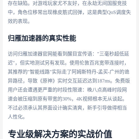
存在缺陷。对游戏玩家尤不友好，在永劫无间国服竞技
中，角色位移常出现橡皮筋式回弹，这是典型QoS调度失
效的表现。
归雁加速器的真实性能
访问归雁加速器官网能看到醒目宣传语："三毫秒超低延
迟"，但实地测试另有发现。使用伦敦百兆宽带连接时，
其推荐的"智能线路"实际走了阿姆斯特丹-孟买-广州的诡
异路径，导致《原神》实时交互延迟达到187ms。免费版
用户还会遭遇更严重的时段性限速：晚八点高峰时段网
速会被压缩到原有带宽的30%，4K视频根本无从谈起。
不过必须承认其界面设计确实清爽，新手引导做得相当
人性化。
专业级解决方案的实战价值