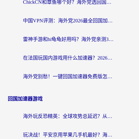
ChickCN和章鱼哪个好？海外党选回国加速器的3个关键维度 + 实用避坑指南
中国VPN评测：海外党2026最全回国加速器选择指南，告别地区限制不踩坑
雷神手游和hi龟龟好用吗？海外党亲测3款回国加速器，教你选对国外到国内加速器
在法国玩国内游戏用什么加速器？2026实测解决延迟卡顿的实用指南
海外党别愁！一键回国加速器免费版怎么选？从踩坑到流畅访问的全攻略
回国加速器游戏
海外玩反恐精英：全球攻势总延迟？从瑞典玩神武4到外国玩黎明觉醒，选对加速器才是关键！
玩决战！平安京用苹果几手机最好？海外党必看的设备+加速器双攻略