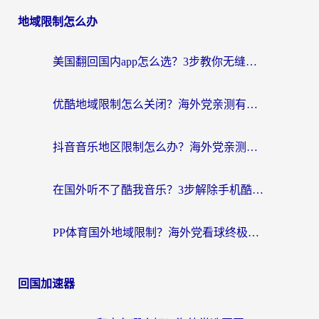
地域限制怎么办
美国翻回国内app怎么选？3步教你无缝刷剧、登12123、访问国内网站
优酷地域限制怎么关闭？海外党亲测有效的追剧加速器选择指南
抖音音乐地区限制怎么办？海外党亲测有效的听歌自由指南
在国外听不了酷我音乐？3步解除手机酷我音乐海外限制，附实测好用加速器
PP体育国外地域限制？海外党看球终极方案：从欧洲杯到奥运会，中文解说不卡顿！
回国加速器