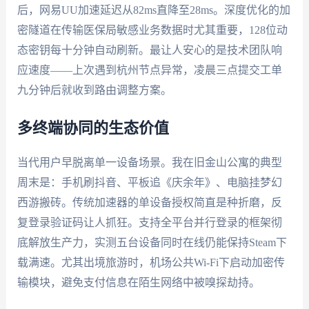
后，网易UU加速延迟从82ms直降至28ms。深度优化的加
密隧道在传输医保局敏感业务数据时尤其重要，128位动
态密钥每十分钟自动刷新。最让人安心的是技术团队响
应速度——上次遇到杭州节点异常，凌晨三点提交工单
九分钟后就收到路由调整方案。
多终端协同的生态价值
当代用户早脱离单一设备场景。我在旧金山公寓的典型
周末是：手机刷抖音、平板追《庆余年》、电脑挂梦幻
西游搬砖。传统加速器的单设备授权简直是种折磨，反
复登录验证码让人抓狂。支持全平台并行登录的框架彻
底解放生产力，实测五台设备同时在线仍能保持Steam下
载满速。尤其出境旅游时，机场公共Wi-Fi下启动加密传
输模块，避免支付信息在陌生网络中被嗅探劫持。