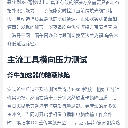
恶化到280毫秒以上。真正有效的解决方案需要具备动态
拓扑识别能力——系统能实时检测当前跨境光缆拥堵
段，自动选择负载最低的专线通道。正如我实测
番茄加
速器
时发现的细节：深夜追剧会优先连接东京节点直通
上海骨干网，而午间办公时段则切换至法兰克福-乌鲁木
齐低延迟路径。
主流工具横向压力测试
斧牛加速器的隐蔽缺陷
安装斧牛后迫不及待测试爱奇艺1080P播放，初始五分钟
确实流畅。然而在第十三分钟突然触发卡顿降画质，后
台日志显示其香港节点突发流量过载。更麻烦的是多设
备冲突：当同时开启手机看直播和电脑传输工作文件
时，笔记本TCP重传率飙升至12%，证明其带宽分配策略