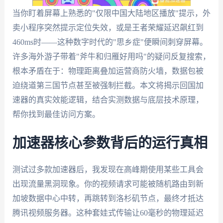
当你盯着屏幕上熟悉的"仅限中国大陆地区播放"提示，外
卖小程序突然提示定位失效，或是王者荣耀延迟飙红到
460ms时——这种数字时代的"思乡症"便瞬间刺穿屏幕。
许多海外游子带着"斧牛和归雁好用吗"的疑问反复搜索，
根本矛盾在于：物理距离叠加运营商防火墙，数据包被
迫绕道第三国节点甚至被强制拦截。本文将揭示回国加
速器的真实效能逻辑，结合实测数据与底层技术原理，
帮你找到最佳访问方案。
加速器核心参数背后的运行真相
测试过多款加速器后，我发现在高峰期使用某些工具会
出现流量黑洞现象。你的视频请求可能被随机路由到新
加坡数据中心中转，再跳转到洛杉矶节点，最终才抵达
腾讯视频服务器。这种套娃式传输让60毫秒的物理延迟