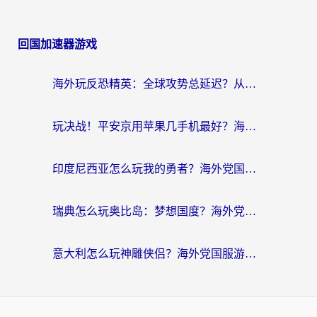
回国加速器游戏
海外玩反恐精英：全球攻势总延迟？从瑞典玩神武4到外国玩黎明觉醒，选对加速器才是关键！
玩决战！平安京用苹果几手机最好？海外党必看的设备+加速器双攻略
印度尼西亚怎么玩我的勇者？海外党国服游戏加速避坑指南（附实况五行师解决方案）
瑞典怎么玩奥比岛：梦想国度？海外党亲测有效的国服游戏加速全攻略
意大利怎么玩神雕侠侣？海外党国服游戏加速终极指南（附欧洲玩王者王国保卫战4不卡技巧）