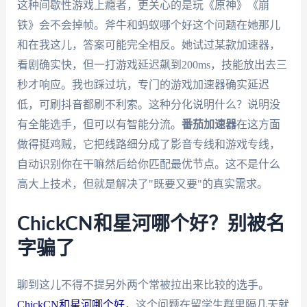
这种间歇性游戏上瘾者，更关心的是玩《原神》《崩
铁》会不会掉帧。斧牛和蚂蚁哪个好这个问题在她那儿
和在我这儿，答案可能完全相反。她试过某款加速器，
看剧确实快，但一打游戏延迟飙到200ms，技能放出去三
秒才响应。我也踩过坑，专门的游戏加速器确实延迟
低，可刷抖音都刷不利索。这种分化说明什么？说明没
有全能选手，但可以有智能分流。
番茄加速器
在这方面
做得挺鸡贼，它把线路细分成了影音专线和游戏专线，
自动识别你在干嘛然后给你匹配最优节点。这不是什么
高大上技术，但就是解决了"既要又要"的真实需求。
ChickCN和星河哪个好？别被名
字骗了
聊到这儿不得不提另外两个常被拉出来比较的选手。
ChickCN和星河哪个好
，这个问题在留学生群里隔几天就