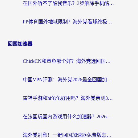
在国外听不了酷我音乐？3步解除手机酷我音乐海外限制，附实测好用加速器
PP体育国外地域限制？海外党看球终极方案：从欧洲杯到奥运会，中文解说不卡顿！
回国加速器
ChickCN和章鱼哪个好？海外党选回国加速器的3个关键维度 + 实用避坑指南
中国VPN评测：海外党2026最全回国加速器选择指南，告别地区限制不踩坑
雷神手游和hi龟龟好用吗？海外党亲测3款回国加速器，教你选对国外到国内加速器
在法国玩国内游戏用什么加速器？2026实测解决延迟卡顿的实用指南
海外党别愁！一键回国加速器免费版怎么选？从踩坑到流畅访问的全攻略