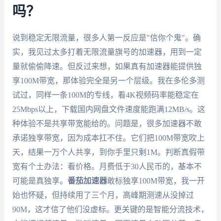
吗？
说到稳定无限流量，很多人第一反应是"信你个鬼"。确
实，我见过太多打着无限流量旗号的加速器，用到一定
量就偷偷降速。但反过来想，如果真有加速器能提供独
享100M带宽，那体验完全是另一个层级。我在多伦多测
试过，同样一条100M的专线，看4K视频码率能稳定在
25Mbps以上，下载国内网盘文件速度能跑满12MB/s。这
种体验不是共享带宽能给的。问题是，很多加速器不敢
承诺独享带宽，因为成本扛不住。它们把100M带宽吹上
天，结果一万个人共享，到你手里只剩1M。判断真假带
宽有个土办法：看价格。月费低于30人民币的，基本不
可能是真独享。
番茄加速器
敢标独享100M带宽，我一开
始也怀疑，但持续用了三个月，高峰期测速从没掉过
90M，这才信了他们没虚标。更关键的是智能分流技术，