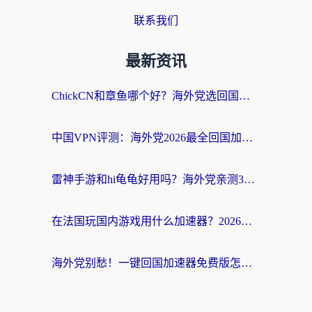
联系我们
最新资讯
ChickCN和章鱼哪个好？海外党选回国加速器的3个关键维度 + 实用避坑指南
中国VPN评测：海外党2026最全回国加速器选择指南，告别地区限制不踩坑
雷神手游和hi龟龟好用吗？海外党亲测3款回国加速器，教你选对国外到国内加速器
在法国玩国内游戏用什么加速器？2026实测解决延迟卡顿的实用指南
海外党别愁！一键回国加速器免费版怎么选？从踩坑到流畅访问的全攻略