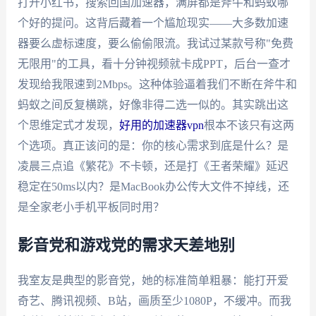
打开小红书，搜索回国加速器，满屏都是斧牛和蚂蚁哪
个好的提问。这背后藏着一个尴尬现实——大多数加速
器要么虚标速度，要么偷偷限流。我试过某款号称"免费
无限用"的工具，看十分钟视频就卡成PPT，后台一查才
发现给我限速到2Mbps。这种体验逼着我们不断在斧牛和
蚂蚁之间反复横跳，好像非得二选一似的。其实跳出这
个思维定式才发现，
好用的加速器vpn
根本不该只有这两
个选项。真正该问的是：你的核心需求到底是什么？是
凌晨三点追《繁花》不卡顿，还是打《王者荣耀》延迟
稳定在50ms以内？是MacBook办公传大文件不掉线，还
是全家老小手机平板同时用？
影音党和游戏党的需求天差地别
我室友是典型的影音党，她的标准简单粗暴：能打开爱
奇艺、腾讯视频、B站，画质至少1080P，不缓冲。而我