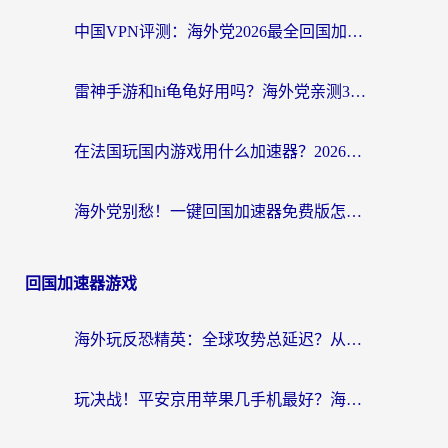
中国VPN评测：海外党2026最全回国加速器选择指南，告别地区限制不踩坑
雷神手游和hi龟龟好用吗？海外党亲测3款回国加速器，教你选对国外到国内加速器
在法国玩国内游戏用什么加速器？2026实测解决延迟卡顿的实用指南
海外党别愁！一键回国加速器免费版怎么选？从踩坑到流畅访问的全攻略
回国加速器游戏
海外玩反恐精英：全球攻势总延迟？从瑞典玩神武4到外国玩黎明觉醒，选对加速器才是关键！
玩决战！平安京用苹果几手机最好？海外党必看的设备+加速器双攻略