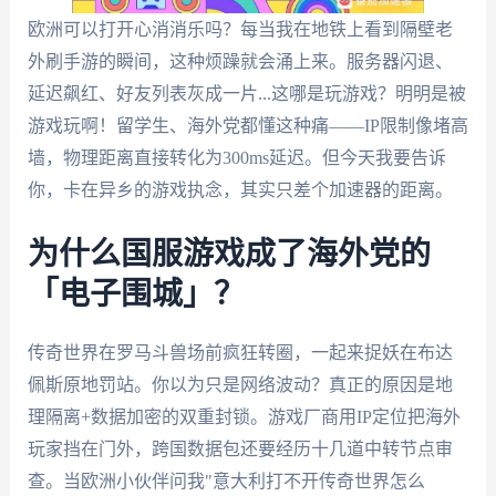
欧洲可以打开心消消乐吗？每当我在地铁上看到隔壁老
外刷手游的瞬间，这种烦躁就会涌上来。服务器闪退、
延迟飙红、好友列表灰成一片...这哪是玩游戏？明明是被
游戏玩啊！留学生、海外党都懂这种痛——IP限制像堵高
墙，物理距离直接转化为300ms延迟。但今天我要告诉
你，卡在异乡的游戏执念，其实只差个加速器的距离。
为什么国服游戏成了海外党的
「电子围城」？
传奇世界在罗马斗兽场前疯狂转圈，一起来捉妖在布达
佩斯原地罚站。你以为只是网络波动？真正的原因是地
理隔离+数据加密的双重封锁。游戏厂商用IP定位把海外
玩家挡在门外，跨国数据包还要经历十几道中转节点审
查。当欧洲小伙伴问我"意大利打不开传奇世界怎么