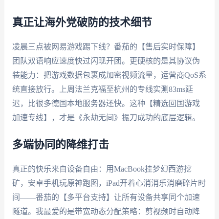
真正让海外党破防的技术细节
凌晨三点被网易游戏踢下线？番茄的【售后实时保障】
团队双语响应速度快过闪现开团。更硬核的是其协议伪
装能力：把游戏数据包裹成加密视频流量，运营商QoS系
统直接放行。上周法兰克福至杭州的专线实测83ms延
迟，比很多德国本地服务器还快。这种【精选回国游戏
加速专线】，才是《永劫无间》振刀成功的底层逻辑。
多端协同的降维打击
真正的快乐来自设备自由：用MacBook挂梦幻西游挖
矿，安卓手机玩原神跑图，iPad开着心消消乐消磨碎片时
间——番茄的【多平台支持】让所有设备共享同个加速
隧道。我最爱的是带宽动态分配策略：剪视频时自动降