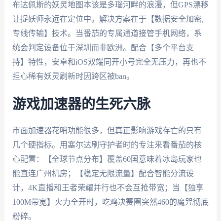
布达佩斯的妖灵地图本该是多瑙河畔的浪漫，但GPS漂移
让捉妖师永远在定位中。解决方案在于【数据安全加密,
专线传输】技术。当番茄的专属通道接管手机网络，系
统会判定设备位于深圳而非欧洲。配合【多个平台支
持】特性，安卓和iOS双端同开小号完全无压力，再也不
担心稀有妖灵刷新时因跨区被ban。
游戏加速器的生死六脉
市面加速器花哨功能很多，但真正影响游戏存亡的只有
几个硬指标。用塞尔达刷守护者时的专注来看番茄的核
心配置：【全球节点分布】覆盖60国意味着冰岛玩家也
能直连广州机房；【稳定无限流量】配合智能分流设
计，4K直播和王者荣耀并行也不会互抢带宽；当【独享
100M带宽】火力全开时，吃鸡决赛圈突然460的魔咒彻底
粉碎。