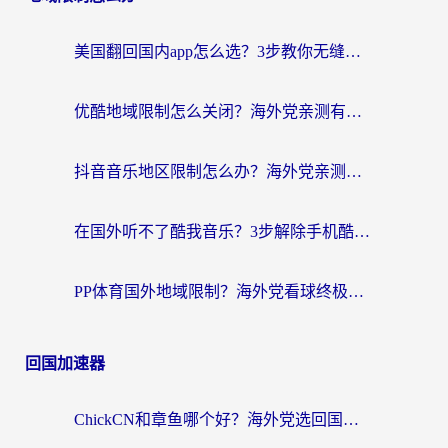
美国翻回国内app怎么选？3步教你无缝刷剧、登12123、访问国内网站
优酷地域限制怎么关闭？海外党亲测有效的追剧加速器选择指南
抖音音乐地区限制怎么办？海外党亲测有效的听歌自由指南
在国外听不了酷我音乐？3步解除手机酷我音乐海外限制，附实测好用加速器
PP体育国外地域限制？海外党看球终极方案：从欧洲杯到奥运会，中文解说不卡顿！
回国加速器
ChickCN和章鱼哪个好？海外党选回国加速器的3个关键维度 + 实用避坑指南