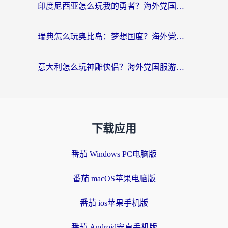
印度尼西亚怎么玩我的勇者？海外党国服游戏加速避坑指南（附实况五行师解决方案）
瑞典怎么玩奥比岛：梦想国度？海外党亲测有效的国服游戏加速全攻略
意大利怎么玩神雕侠侣？海外党国服游戏加速终极指南（附欧洲玩王者王国保卫战4不卡技巧）
下载应用
番茄 Windows PC电脑版
番茄 macOS苹果电脑版
番茄 ios苹果手机版
番茄 Android安卓手机版