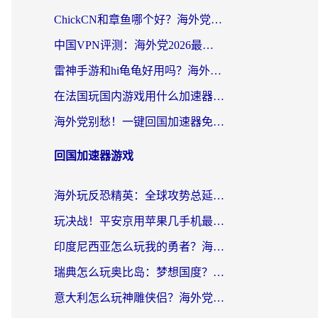
ChickCN和章鱼哪个好？海外党选回国加速器的3个关键维度 + 实用避坑指南
中国VPN评测：海外党2026最全回国加速器选择指南，告别地区限制不踩坑
雷神手游和hi龟龟好用吗？海外党亲测3款回国加速器，教你选对国外到国内加速器
在法国玩国内游戏用什么加速器？2026实测解决延迟卡顿的实用指南
海外党别愁！一键回国加速器免费版怎么选？从踩坑到流畅访问的全攻略
回国加速器游戏
海外玩反恐精英：全球攻势总延迟？从瑞典玩神武4到外国玩黎明觉醒，选对加速器才是关键！
玩决战！平安京用苹果几手机最好？海外党必看的设备+加速器双攻略
印度尼西亚怎么玩我的勇者？海外党国服游戏加速避坑指南（附实况五行师解决方案）
瑞典怎么玩奥比岛：梦想国度？海外党亲测有效的国服游戏加速全攻略
意大利怎么玩神雕侠侣？海外党国服游戏加速终极指南（附欧洲玩王者王国保卫战4不卡技巧）