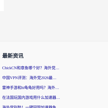
最新资讯
ChickCN和章鱼哪个好？海外党选回国加速器的3个关键维度 + 实用避坑指南
中国VPN评测：海外党2026最全回国加速器选择指南，告别地区限制不踩坑
雷神手游和hi龟龟好用吗？海外党亲测3款回国加速器，教你选对国外到国内加速器
在法国玩国内游戏用什么加速器？2026实测解决延迟卡顿的实用指南
海外党别愁！一键回国加速器免费版怎么选？从踩坑到流畅访问的全攻略