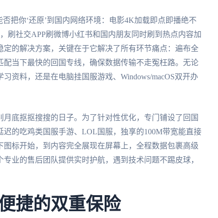
能否把你‘还原’到国内网络环境：电影4K加载即点即播绝不
，刷社交APP刷微博小红书和国内朋友同时刷到热点内容加
稳定的解决方案，关键在于它解决了所有环节痛点：遍布全
匹配当下最快的回国专线，确保数据传输不走冤枉路。无论
料，还是在电脑挂国服游戏、Windows/macOS双开办
别月底抠抠搜搜的日子。为了针对性优化，专门铺设了回国
迟的吃鸡类国服手游、LOL国服，独享的100M带宽能直接
下图标开始，到内容完全展现在屏幕上，全程数据包裹高级
个专业的售后团队提供实时护航，遇到技术问题不踢皮球，
便捷的双重保险