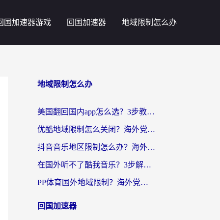
回国加速器游戏
回国加速器
地域限制怎么办
地域限制怎么办
美国翻回国内app怎么选？3步教你无缝刷剧、登12123、访问国内网站
优酷地域限制怎么关闭？海外党亲测有效的追剧加速器选择指南
抖音音乐地区限制怎么办？海外党亲测有效的听歌自由指南
在国外听不了酷我音乐？3步解除手机酷我音乐海外限制，附实测好用加速器
PP体育国外地域限制？海外党看球终极方案：从欧洲杯到奥运会，中文解说不卡顿！
回国加速器