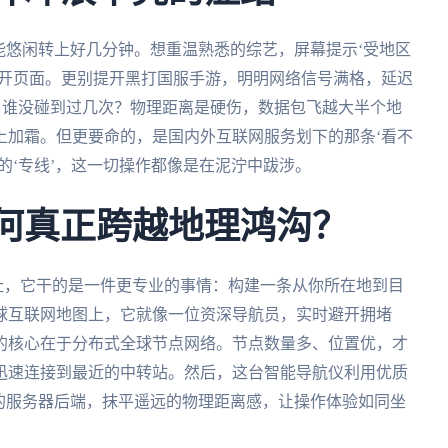
能悠闲转上好几分钟。想重温熟悉的综艺，屏幕提示‘受地区
不开页面。更别提开黑打国服手游，明明网络信号满格，延迟
用户谁没碰到过几次？物理距离是硬伤，数据包飞越大半个地
上加霜。但更要命的，是国内外互联网服务划下的那条‘看不
的‘专线’，这一切操作都像是在泥泞中跋涉。
如何真正跨越地理鸿沟？
地址，它干的是一件更专业的事情：构建一条从你所在地到目
球互联网地图上，它就像一位资深导航员，实时避开拥堵
的核心在于分布式全球节点网络。节点数量多、位置优，才
迅速连接到最近的中转站。然后，这台智能导航仪利用优质
的服务器后端，抹平遥远的物理距离感，让操作体验如同坐