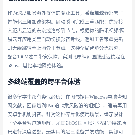
作为深度服务海外群体的专业工具，
番茄加速器
部署了
智能化三阶加速架构。启动瞬间完成三重匹配：优先接
入距离最近的东京或洛杉矶节点，根据你的腾讯视频/网
易云等应用类型自动切换影音专线，遇到王者荣耀更新
则无缝跳转至上海骨干节点。这种全局智能分流策略，
配合100M独享带宽保障，实测《原神》国服延迟稳定在
68ms，堪比本地网络体验。
多终端覆盖的跨平台体验
很多留学生都有类似经历：在图书馆用Windows电脑查知
网文献，回家切到iPad追《乘风破浪的姐姐》，睡前再用
安卓手机刷抖音。针对这种碎片化使用场景，番茄设计
了全平台客户端矩阵，尤其对iOS国区账号登录等特殊场
景进行深度适配。最实用的是三设备并发功能，实测可