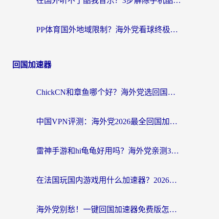
在国外听不了酷我音乐？3步解除手机酷我音乐海外限制，附实测好用加速器
PP体育国外地域限制？海外党看球终极方案：从欧洲杯到奥运会，中文解说不卡顿！
回国加速器
ChickCN和章鱼哪个好？海外党选回国加速器的3个关键维度 + 实用避坑指南
中国VPN评测：海外党2026最全回国加速器选择指南，告别地区限制不踩坑
雷神手游和hi龟龟好用吗？海外党亲测3款回国加速器，教你选对国外到国内加速器
在法国玩国内游戏用什么加速器？2026实测解决延迟卡顿的实用指南
海外党别愁！一键回国加速器免费版怎么选？从踩坑到流畅访问的全攻略