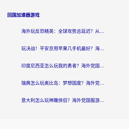
回国加速器游戏
海外玩反恐精英：全球攻势总延迟？从瑞典玩神武4到外国玩黎明觉醒，选对加速器才是关键！
玩决战！平安京用苹果几手机最好？海外党必看的设备+加速器双攻略
印度尼西亚怎么玩我的勇者？海外党国服游戏加速避坑指南（附实况五行师解决方案）
瑞典怎么玩奥比岛：梦想国度？海外党亲测有效的国服游戏加速全攻略
意大利怎么玩神雕侠侣？海外党国服游戏加速终极指南（附欧洲玩王者王国保卫战4不卡技巧）