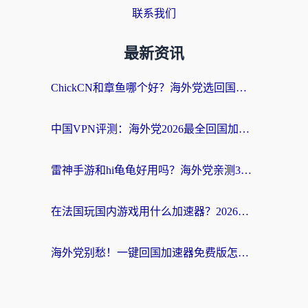
联系我们
最新资讯
ChickCN和章鱼哪个好？海外党选回国加速器的3个关键维度 + 实用避坑指南
中国VPN评测：海外党2026最全回国加速器选择指南，告别地区限制不踩坑
雷神手游和hi龟龟好用吗？海外党亲测3款回国加速器，教你选对国外到国内加速器
在法国玩国内游戏用什么加速器？2026实测解决延迟卡顿的实用指南
海外党别愁！一键回国加速器免费版怎么选？从踩坑到流畅访问的全攻略