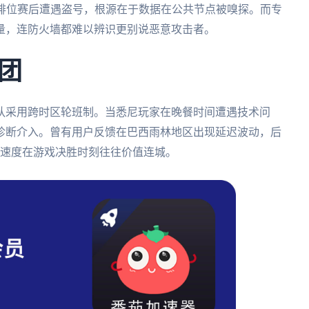
打排位赛后遭遇盗号，根源在于数据在公共节点被嗅探。而专
量，连防火墙都难以辨识更别说恶意攻击者。
团
队采用跨时区轮班制。当悉尼玩家在晚餐时间遭遇技术问
诊断介入。曾有用户反馈在巴西雨林地区出现延迟波动，后
应速度在游戏决胜时刻往往价值连城。