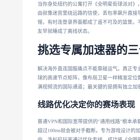
当你身处纽约的公寓打开《全明星街球派对》
由就像迷宫里绕远路的信使，丢包率飙升直接导
惕，有时连登录界面都成了遥不可及的篮筐。不
友早就睡成了离线状态。
挑选专属加速器的三
解决海外直连国服痛点不能靠碰运气。真正专
球的高速节点矩阵，像布局卫星一样精准定位
满视频流的国际通道；最关键的是拥有独立加
线路优化决定你的赛场表现
普通VPN和国际宽带提供的"通用线路"根本承
超过100ms就会被对手截断。专为游戏设计
中，洛杉矶玩家通过优化专线，成功将《全明星