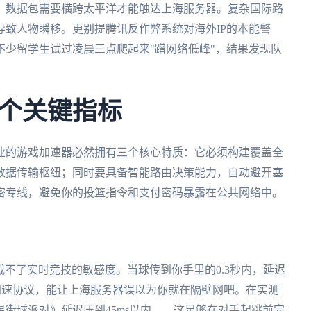
，数据包需要横跨太平洋才能触达上海服务器。复杂国际路
致人物瞬移。更别提腾讯反作弊系统对海外IP的本能警
少留学生试过凌晨三点爬起来"蹭网络低峰"，结果发现队
个关键指标
业的游戏加速器必然拥有三个核心特质：它必须构建覆盖全
数据传输枢纽；同时要具备智能路由决策能力，自动避开塞
密专线，避免你的投篮指令和支付密码暴露在公共网络中。
载不了实时竞技的敏感度。当球传到你手里的0.3秒内，延迟
的加速协议，能让上海服务器误以为你就在隔壁网吧。在实测
街球派对》延迟压到45ms以内——这足够在对手起跳前完