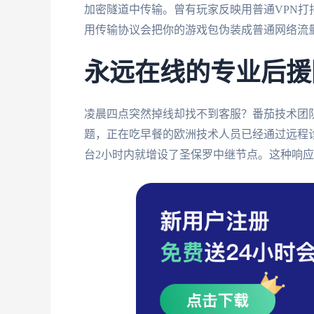
加密隧道中传输。曾有玩家反映用普通VPN
用传输协议会把你的游戏包伪装成普通网络流
永远在线的专业后援
凌晨四点突然掉线却找不到客服？番茄技术团
题，正在吃早餐的欧洲技术人员已经通过远程
台2小时内就增设了圣保罗中继节点。这种响