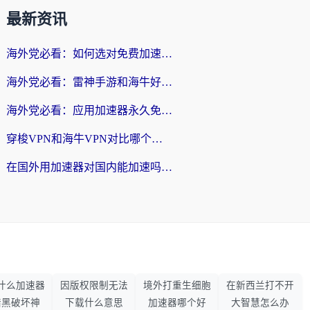
最新资讯
海外党必看：如何选对免费加速器，无缝访问国内资源不踩坑？
海外党必看：雷神手游和海牛好用吗？+3款热门加速器实测对比，附番茄加速器无缝回国指南
海外党必看：应用加速器永久免费版真的存在吗？教你选对回国加速器无缝刷国内资源
穿梭VPN和海牛VPN对比哪个回国效果更好？海外华人亲测3款热门加速器+避坑指南
在国外用加速器对国内能加速吗？海外党亲测有效的无缝访问指南
什么加速器
因版权限制无法
境外打重生细胞
在新西兰打不开
暗黑破坏神
下载什么意思
加速器哪个好
大智慧怎么办