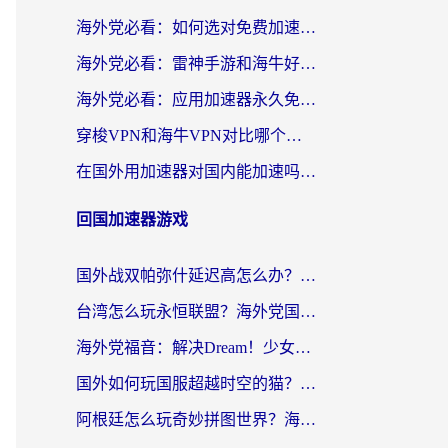
海外党必看：如何选对免费加速器，无缝访问国内资源不踩坑？
海外党必看：雷神手游和海牛好用吗？+3款热门加速器实测对比，附番茄加速器无缝回国指南
海外党必看：应用加速器永久免费版真的存在吗？教你选对回国加速器无缝刷国内资源
穿梭VPN和海牛VPN对比哪个回国效果更好？海外华人亲测3款热门加速器+避坑指南
在国外用加速器对国内能加速吗？海外党亲测有效的无缝访问指南
回国加速器游戏
国外战双帕弥什延迟高怎么办？2026海外畅玩国服游戏终极指南（附实测工具推荐）
台湾怎么玩永恒联盟？海外党国服游戏加速器选择全攻略（附3大热门游戏实测）
海外党福音：解决Dream！少女乐团派对！国外延迟的实用指南，附北美英国游戏加速方案
国外如何玩国服超越时空的猫？2026海外党必看的加速器选择指南
阿根廷怎么玩奇妙拼图世界？海外玩家国服游戏加速全攻略（附帕斯卡契约战舰少女解决方案）