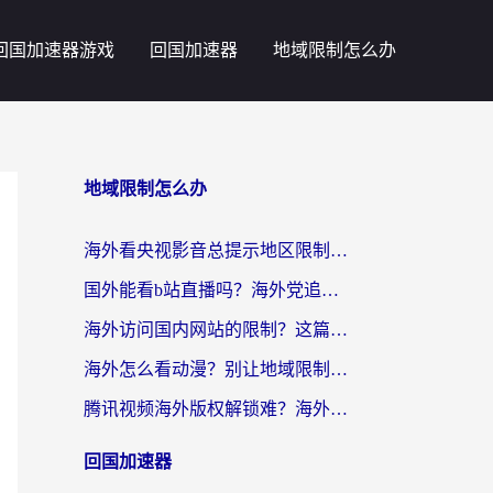
回国加速器游戏
回国加速器
地域限制怎么办
地域限制怎么办
海外看央视影音总提示地区限制？这篇教你选对回国加速器，流畅追剧不踩坑
国外能看b站直播吗？海外党追剧看片的终极解决方案来了
海外访问国内网站的限制？这篇攻略帮你无缝解锁12306、12123和国内影音
海外怎么看动漫？别让地域限制挡住你的追番快乐
腾讯视频海外版权解锁难？海外党亲测：选对回国加速器，追剧观影零障碍
回国加速器