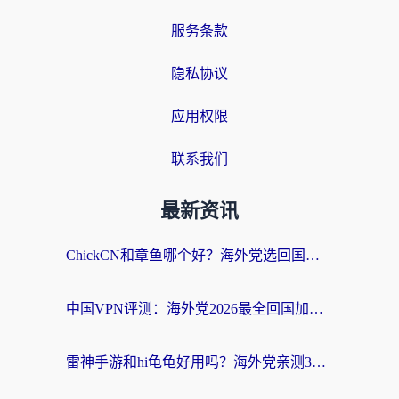
服务条款
隐私协议
应用权限
联系我们
最新资讯
ChickCN和章鱼哪个好？海外党选回国加速器的3个关键维度 + 实用避坑指南
中国VPN评测：海外党2026最全回国加速器选择指南，告别地区限制不踩坑
雷神手游和hi龟龟好用吗？海外党亲测3款回国加速器，教你选对国外到国内加速器