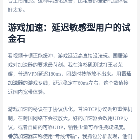
合主播推流。这种精细化运营，比粗暴的全局代理体验
好太多。
游戏加速：延迟敏感型用户的试
金石
看视频卡顿还能缓冲，游戏延迟高直接没法玩。国服游
戏对加速器的要求最苛刻。我在洛杉矶测试打王者荣
耀，普通VPN延迟180ms，团战时技能放不出来。用
番茄
加速器
的游戏专线，延迟稳定在60ms左右，这个数值接
近国内宽带体验。
游戏加速的秘诀在于协议优化。普通TCP协议丢包重传机
制，在跨国网络下会被放大。好的加速器会改用UDP协
议，或者自研的可靠UDP，牺牲少量可靠性换取速度。
番茄加速器
声称使用"专线传输"，我抓包分析发现，他们