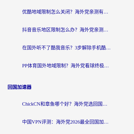
优酷地域限制怎么关闭？海外党亲测有效的追剧加速器选择指南
抖音音乐地区限制怎么办？海外党亲测有效的听歌自由指南
在国外听不了酷我音乐？3步解除手机酷我音乐海外限制，附实测好用加速器
PP体育国外地域限制？海外党看球终极方案：从欧洲杯到奥运会，中文解说不卡顿！
回国加速器
ChickCN和章鱼哪个好？海外党选回国加速器的3个关键维度 + 实用避坑指南
中国VPN评测：海外党2026最全回国加速器选择指南，告别地区限制不踩坑