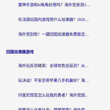
雷神手游和hi龟龟好用吗？海外党亲测3款回国加速器，教你选对国外到国内加速器
在法国玩国内游戏用什么加速器？2026实测解决延迟卡顿的实用指南
海外党别愁！一键回国加速器免费版怎么选？从踩坑到流畅访问的全攻略
回国加速器游戏
海外玩反恐精英：全球攻势总延迟？从瑞典玩神武4到外国玩黎明觉醒，选对加速器才是关键！
玩决战！平安京用苹果几手机最好？海外党必看的设备+加速器双攻略
印度尼西亚怎么玩我的勇者？海外党国服游戏加速避坑指南（附实况五行师解决方案）
瑞典怎么玩奥比岛：梦想国度？海外党亲测有效的国服游戏加速全攻略