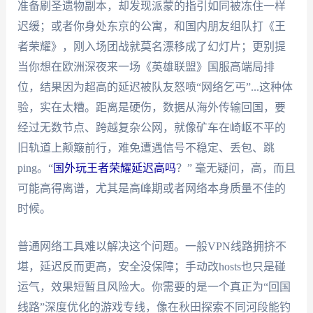
准备刷圣遗物副本，却发现派蒙的指引如同被冻住一样
迟缓；或者你身处东京的公寓，和国内朋友组队打《王
者荣耀》，刚入场团战就莫名漂移成了幻灯片；更别提
当你想在欧洲深夜来一场《英雄联盟》国服高端局排
位，结果因为超高的延迟被队友怒喷“网络乞丐”...这种体
验，实在太糟。距离是硬伤，数据从海外传输回国，要
经过无数节点、跨越复杂公网，就像矿车在崎岖不平的
旧轨道上颠簸前行，难免遭遇信号不稳定、丢包、跳
ping。“
国外玩王者荣耀延迟高吗
？” 毫无疑问，高，而且
可能高得离谱，尤其是高峰期或者网络本身质量不佳的
时候。
普通网络工具难以解决这个问题。一般VPN线路拥挤不
堪，延迟反而更高，安全没保障；手动改hosts也只是碰
运气，效果短暂且风险大。你需要的是一个真正为“回国
线路”深度优化的游戏专线，像在秋田探索不同河段能钓