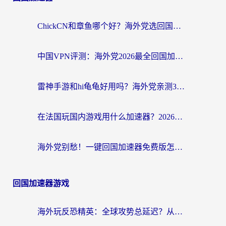
ChickCN和章鱼哪个好？海外党选回国加速器的3个关键维度 + 实用避坑指南
中国VPN评测：海外党2026最全回国加速器选择指南，告别地区限制不踩坑
雷神手游和hi龟龟好用吗？海外党亲测3款回国加速器，教你选对国外到国内加速器
在法国玩国内游戏用什么加速器？2026实测解决延迟卡顿的实用指南
海外党别愁！一键回国加速器免费版怎么选？从踩坑到流畅访问的全攻略
回国加速器游戏
海外玩反恐精英：全球攻势总延迟？从瑞典玩神武4到外国玩黎明觉醒，选对加速器才是关键！