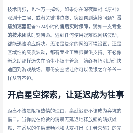
技术再强，也怕万一掉线。如果你在深夜鏖战《原神》
深渊十二层，或者关键排位赛，突然遇到连接问题？
番
茄加速器
配备7x24小时的
售后实时保障
，犹如一支
专业
的技术团队
时刻待命。遇到任何使用疑难或网络波动，
都能迅速响应解决。无论是复杂的网络环境设置，还是
区域性的突发波动，都有专业工程师提供支持。不必像
新之助那样迷失在陌生小镇干着急，始终有指引助你快
速回到游戏战场，那份安全感让你可以像银之介爷爷一
样从容不迫。
开启星空探索，让延迟成为往事
距离不该是阻挡热情的理由，高延迟更不该成为弃坑的
借口。当你能在伦敦的清晨无延迟地释放魈的靖妖傩
舞，在悉尼的午后流畅地和队友打出《王者荣耀》的完