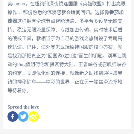
美combo，在纽约的深夜稳连国服《英雄联盟》打出亮眼
操作… 那份熟悉的沉浸感就会瞬间回归。选择像
番茄加
速器
这样拥有全球节点智能选路、多平台多设备无缝支
持、稳定无限流量保障、专线加密传输、实时技术后盾
的硬核工具，就相当于为自己的游戏之旅铺设了专属高
速轨道。记住，海外党怎么玩原神国服的核心答案，就
是找到那把真正为“回国游戏加速”而生的钥匙。别再让跳
动的Ping值阻碍你和提瓦特大陆、王者峡谷或召唤师峡谷
的约定，立即优化你的连接，就像新之助找到通往煤炭
镇的神秘矿车——精彩的世界，正在另一端丝滑流畅地
等待着你。
Spread the love