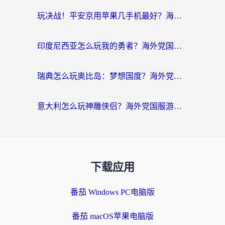
玩决战！平安京用苹果几手机最好？海外党必看的设备+加速器双攻略
印度尼西亚怎么玩我的勇者？海外党国服游戏加速避坑指南（附实况五行师解决方案）
瑞典怎么玩奥比岛：梦想国度？海外党亲测有效的国服游戏加速全攻略
意大利怎么玩神雕侠侣？海外党国服游戏加速终极指南（附欧洲玩王者王国保卫战4不卡技巧）
下载应用
番茄 Windows PC电脑版
番茄 macOS苹果电脑版