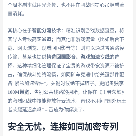
个周本副本就用光套餐，也不用在团战时提心吊胆看流
量消耗。
其核心在于
智能分流
技术：精准识别游戏数据流量，将
其导入专线高速通道；而其他非游戏流量（比如后台下
载、网页浏览、观看回国影音等）则可以通过普通路径
传输，甚至也提供
精选回国影音、游戏加速专线
的选
择。这种精细化管理保证了宝贵的游戏带宽资源不被挤
占，确保战斗始终流畅，如同矿车竞速中给关键部件配
备“紧急加速零件”，关键时候绝不掉链子。更配备
独享
100M带宽
，告别公共线路的拥堵，让你在《王者荣耀》
的激烈团战中技能释放行云流水，再也不用问“国外玩王
者荣耀延迟高吗” – 番茄为你解决了。
安全无忧，连接如同加密专列