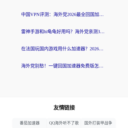
中国VPN评测：海外党2026最全回国加速器选择指南，告别地区限制不踩坑
雷神手游和hi龟龟好用吗？海外党亲测3款回国加速器，教你选对国外到国内加速器
在法国玩国内游戏用什么加速器？2026实测解决延迟卡顿的实用指南
海外党别愁！一键回国加速器免费版怎么选？从踩坑到流畅访问的全攻略
友情链接
番茄加速器
QQ海外听不了歌
国外打装甲战争