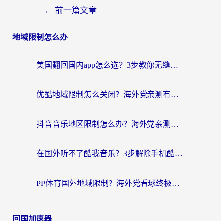
←
前一篇文章
地域限制怎么办
美国翻回国内app怎么选？3步教你无缝刷剧、登12123、访问国内网站
优酷地域限制怎么关闭？海外党亲测有效的追剧加速器选择指南
抖音音乐地区限制怎么办？海外党亲测有效的听歌自由指南
在国外听不了酷我音乐？3步解除手机酷我音乐海外限制，附实测好用加速器
PP体育国外地域限制？海外党看球终极方案：从欧洲杯到奥运会，中文解说不卡顿！
回国加速器