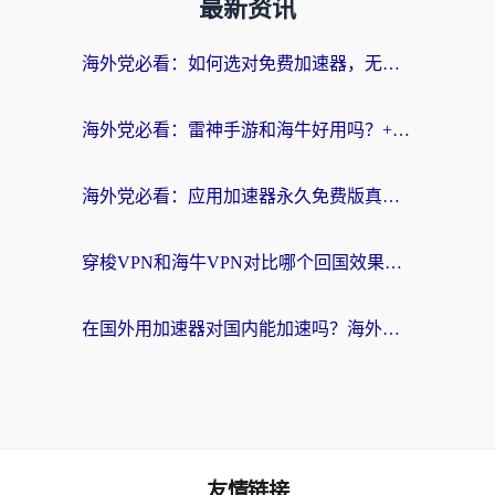
最新资讯
海外党必看：如何选对免费加速器，无缝访问国内资源不踩坑？
海外党必看：雷神手游和海牛好用吗？+3款热门加速器实测对比，附番茄加速器无缝回国指南
海外党必看：应用加速器永久免费版真的存在吗？教你选对回国加速器无缝刷国内资源
穿梭VPN和海牛VPN对比哪个回国效果更好？海外华人亲测3款热门加速器+避坑指南
在国外用加速器对国内能加速吗？海外党亲测有效的无缝访问指南
友情链接