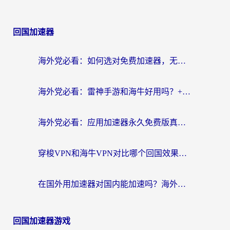
回国加速器
海外党必看：如何选对免费加速器，无缝访问国内资源不踩坑？
海外党必看：雷神手游和海牛好用吗？+3款热门加速器实测对比，附番茄加速器无缝回国指南
海外党必看：应用加速器永久免费版真的存在吗？教你选对回国加速器无缝刷国内资源
穿梭VPN和海牛VPN对比哪个回国效果更好？海外华人亲测3款热门加速器+避坑指南
在国外用加速器对国内能加速吗？海外党亲测有效的无缝访问指南
回国加速器游戏