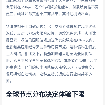
Transocks早期靠免费策略积累了大量用户，但免费版带
宽限制在5Mbps，看高清视频频繁缓冲。付费版价格不算
便宜，线路却与其他小厂商共享，高峰期拥堵严重。
畅游在知乎上口碑两极分化。支持者称赞其游戏专线延
迟低，反对者抱怨客服响应慢，退款流程繁琐。实测数
据显示，畅游的国服游戏加速确实能稳定在60ms以内，
但视频类应用经常需要手动切换节点。这种偏科生特质
让人纠结。相比之下，
番茄加速器
采用全场景优化策
略，影音专线配备独享100M带宽，游戏节点部署了智能
路由算法。他们的技术团队每天监控200+节点健康度，
发现拥堵自动切换，这种主动式运维在行业内并不多
见。
全球节点分布决定体验下限