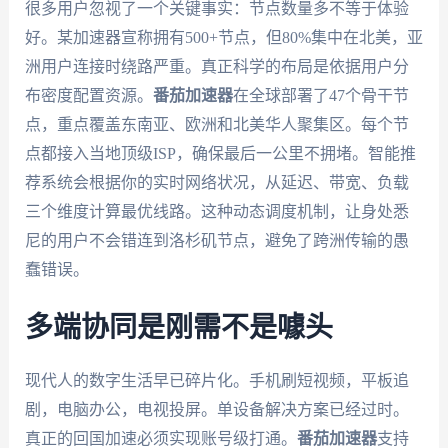
很多用户忽视了一个关键事实：节点数量多不等于体验
好。某加速器宣称拥有500+节点，但80%集中在北美，亚
洲用户连接时绕路严重。真正科学的布局是依据用户分
布密度配置资源。
番茄加速器
在全球部署了47个骨干节
点，重点覆盖东南亚、欧洲和北美华人聚集区。每个节
点都接入当地顶级ISP，确保最后一公里不拥堵。智能推
荐系统会根据你的实时网络状况，从延迟、带宽、负载
三个维度计算最优线路。这种动态调度机制，让身处悉
尼的用户不会错连到洛杉矶节点，避免了跨洲传输的愚
蠢错误。
多端协同是刚需不是噱头
现代人的数字生活早已碎片化。手机刷短视频，平板追
剧，电脑办公，电视投屏。单设备解决方案已经过时。
真正的回国加速必须实现账号级打通。
番茄加速器
支持