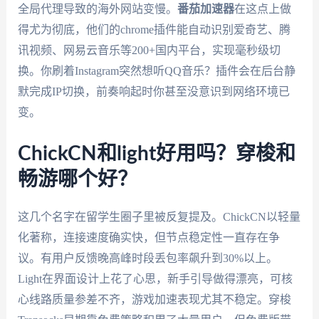
全局代理导致的海外网站变慢。
番茄加速器
在这点上做
得尤为彻底，他们的chrome插件能自动识别爱奇艺、腾
讯视频、网易云音乐等200+国内平台，实现毫秒级切
换。你刷着Instagram突然想听QQ音乐？插件会在后台静
默完成IP切换，前奏响起时你甚至没意识到网络环境已
变。
ChickCN和light好用吗？穿梭和
畅游哪个好？
这几个名字在留学生圈子里被反复提及。ChickCN以轻量
化著称，连接速度确实快，但节点稳定性一直存在争
议。有用户反馈晚高峰时段丢包率飙升到30%以上。
Light在界面设计上花了心思，新手引导做得漂亮，可核
心线路质量参差不齐，游戏加速表现尤其不稳定。穿梭