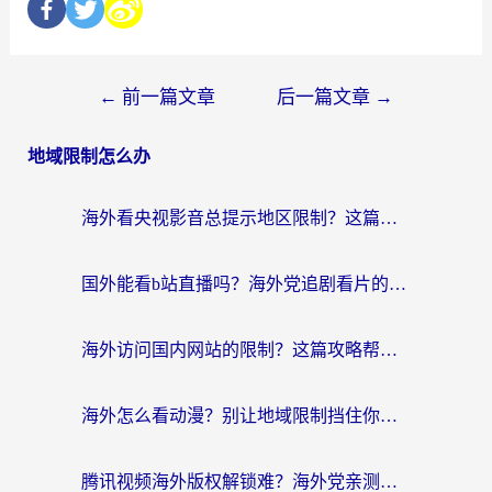
←
前一篇文章
后一篇文章
→
地域限制怎么办
海外看央视影音总提示地区限制？这篇教你选对回国加速器，流畅追剧不踩坑
国外能看b站直播吗？海外党追剧看片的终极解决方案来了
海外访问国内网站的限制？这篇攻略帮你无缝解锁12306、12123和国内影音
海外怎么看动漫？别让地域限制挡住你的追番快乐
腾讯视频海外版权解锁难？海外党亲测：选对回国加速器，追剧观影零障碍