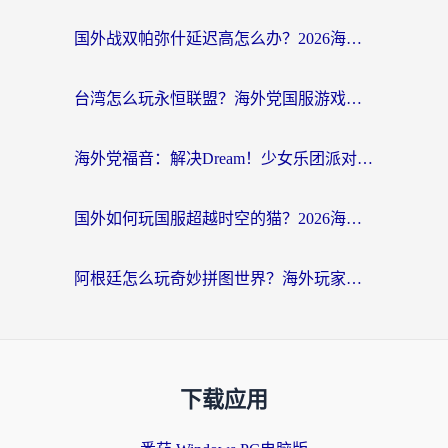
国外战双帕弥什延迟高怎么办？2026海外畅玩国服游戏终极指南（附实测工具推荐）
台湾怎么玩永恒联盟？海外党国服游戏加速器选择全攻略（附3大热门游戏实测）
海外党福音：解决Dream！少女乐团派对！国外延迟的实用指南，附北美英国游戏加速方案
国外如何玩国服超越时空的猫？2026海外党必看的加速器选择指南
阿根廷怎么玩奇妙拼图世界？海外玩家国服游戏加速全攻略（附帕斯卡契约战舰少女解决方案）
下载应用