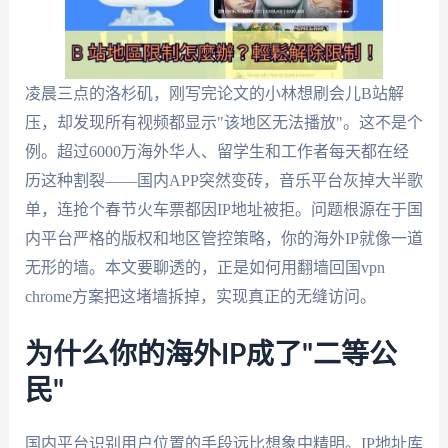
凌晨三点的洛杉矶，刚写完论文的小林想刷会儿B站解
压，却发现所有视频都显示"该地区无法播放"。这不是个
例。超过6000万海外华人、留学生和工作者每天都在经
历这种割裂——国内APP突然变砖，音乐平台灰掉大半歌
单，连抢个春节火车票都因IP地址被拒。问题根源在于国
内平台严格的版权和地区管控策略，你的海外IP就像一道
无形的墙。本文要聊透的，正是如何用翻墙回国vpn
chrome方案把这堵墙拆掉，实现真正的无缝访问。
为什么你的海外IP成了"二等公
民"
国内平台识别用户位置的手段远比想象中精明。IP地址库