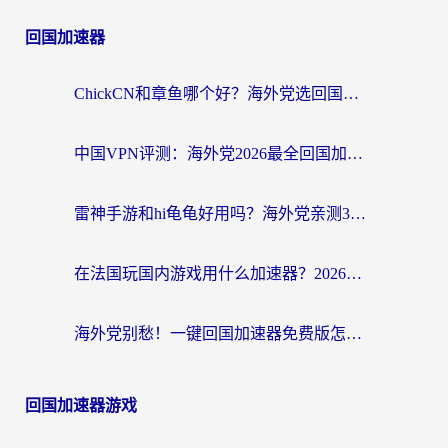
回国加速器
ChickCN和章鱼哪个好？海外党选回国加速器的3个关键维度 + 实用避坑指南
中国VPN评测：海外党2026最全回国加速器选择指南，告别地区限制不踩坑
雷神手游和hi龟龟好用吗？海外党亲测3款回国加速器，教你选对国外到国内加速器
在法国玩国内游戏用什么加速器？2026实测解决延迟卡顿的实用指南
海外党别愁！一键回国加速器免费版怎么选？从踩坑到流畅访问的全攻略
回国加速器游戏