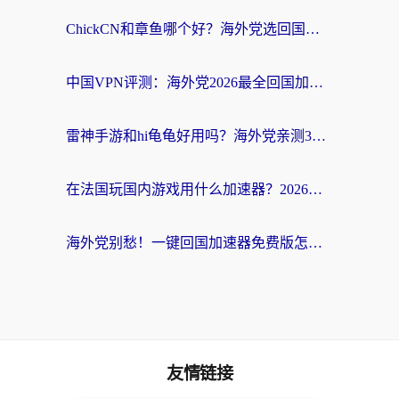
ChickCN和章鱼哪个好？海外党选回国加速器的3个关键维度 + 实用避坑指南
中国VPN评测：海外党2026最全回国加速器选择指南，告别地区限制不踩坑
雷神手游和hi龟龟好用吗？海外党亲测3款回国加速器，教你选对国外到国内加速器
在法国玩国内游戏用什么加速器？2026实测解决延迟卡顿的实用指南
海外党别愁！一键回国加速器免费版怎么选？从踩坑到流畅访问的全攻略
友情链接