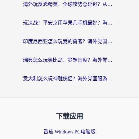
海外玩反恐精英：全球攻势总延迟？从瑞典玩神武4到外国玩黎明觉醒，选对加速器才是关键！
玩决战！平安京用苹果几手机最好？海外党必看的设备+加速器双攻略
印度尼西亚怎么玩我的勇者？海外党国服游戏加速避坑指南（附实况五行师解决方案）
瑞典怎么玩奥比岛：梦想国度？海外党亲测有效的国服游戏加速全攻略
意大利怎么玩神雕侠侣？海外党国服游戏加速终极指南（附欧洲玩王者王国保卫战4不卡技巧）
下载应用
番茄 Windows PC电脑版