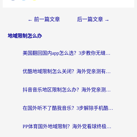
←
前一篇文章
后一篇文章
→
地域限制怎么办
美国翻回国内app怎么选？3步教你无缝刷剧、登12123、访问国内网站
优酷地域限制怎么关闭？海外党亲测有效的追剧加速器选择指南
抖音音乐地区限制怎么办？海外党亲测有效的听歌自由指南
在国外听不了酷我音乐？3步解除手机酷我音乐海外限制，附实测好用加速器
PP体育国外地域限制？海外党看球终极方案：从欧洲杯到奥运会，中文解说不卡顿！