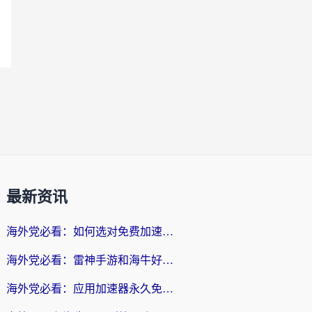
最新资讯
海外党必看：如何选对免费加速器，无缝访问国内资源不踩坑？
海外党必看：雷神手游和海牛好用吗？+3款热门加速器实测对比，附番茄加速器无缝回国指南
海外党必看：应用加速器永久免费版真的存在吗？教你选对回国加速器无缝刷国内资源