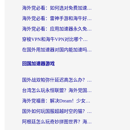
海外党必看：如何选对免费加速器，无缝访问国内资源不踩坑？
海外党必看：雷神手游和海牛好用吗？+3款热门加速器实测对比，附番茄加速器无缝回国指南
海外党必看：应用加速器永久免费版真的存在吗？教你选对回国加速器无缝刷国内资源
穿梭VPN和海牛VPN对比哪个回国效果更好？海外华人亲测3款热门加速器+避坑指南
在国外用加速器对国内能加速吗？海外党亲测有效的无缝访问指南
回国加速器游戏
国外战双帕弥什延迟高怎么办？2026海外畅玩国服游戏终极指南（附实测工具推荐）
台湾怎么玩永恒联盟？海外党国服游戏加速器选择全攻略（附3大热门游戏实测）
海外党福音：解决Dream！少女乐团派对！国外延迟的实用指南，附北美英国游戏加速方案
国外如何玩国服超越时空的猫？2026海外党必看的加速器选择指南
阿根廷怎么玩奇妙拼图世界？海外玩家国服游戏加速全攻略（附帕斯卡契约战舰少女解决方案）