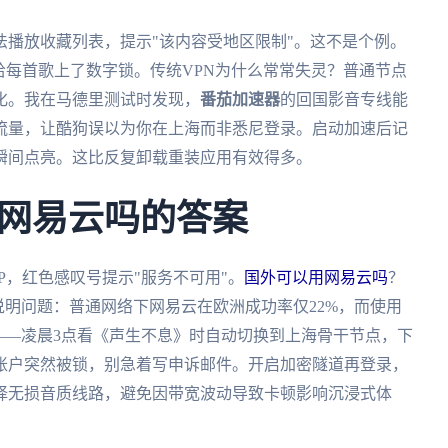
播放收藏列表，提示"该内容受地区限制"。这不是个例。
给每首歌上了数字锁。传统VPN为什么常常失灵？普通节点
化。我在马德里测试时发现，
番茄加速器
的回国影音专线能
流量，让酷狗误以为你在上海而非悉尼登录。启动加速后记
瞬间点亮。这比反复卸载重装应用有效得多。
网易云吗的答案
P，红色感叹号提示"服务不可用"。
国外可以用网易云吗
？
说明问题：普通网络下网易云在欧洲成功率仅22%，而使用
——凌晨3点看《声生不息》时自动切换到上海骨干节点，下
账户突然被锁，别急着写申诉邮件。开启加密隧道再登录，
择无损音质线路，避免因带宽波动导致卡顿影响沉浸式体