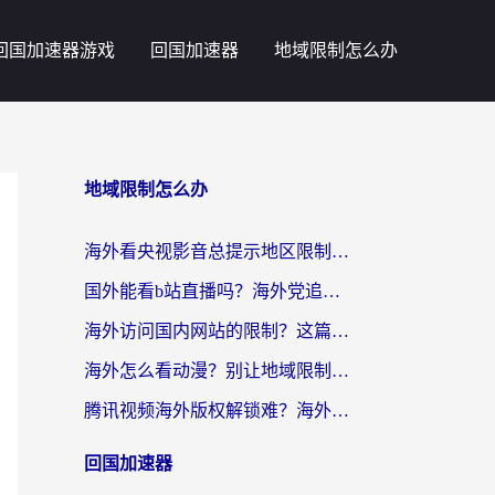
回国加速器游戏
回国加速器
地域限制怎么办
地域限制怎么办
海外看央视影音总提示地区限制？这篇教你选对回国加速器，流畅追剧不踩坑
国外能看b站直播吗？海外党追剧看片的终极解决方案来了
海外访问国内网站的限制？这篇攻略帮你无缝解锁12306、12123和国内影音
海外怎么看动漫？别让地域限制挡住你的追番快乐
腾讯视频海外版权解锁难？海外党亲测：选对回国加速器，追剧观影零障碍
回国加速器