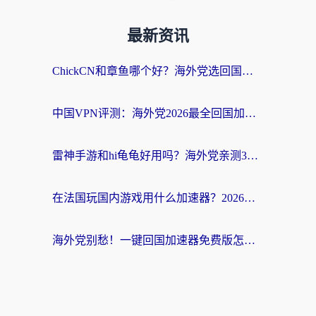
最新资讯
ChickCN和章鱼哪个好？海外党选回国加速器的3个关键维度 + 实用避坑指南
中国VPN评测：海外党2026最全回国加速器选择指南，告别地区限制不踩坑
雷神手游和hi龟龟好用吗？海外党亲测3款回国加速器，教你选对国外到国内加速器
在法国玩国内游戏用什么加速器？2026实测解决延迟卡顿的实用指南
海外党别愁！一键回国加速器免费版怎么选？从踩坑到流畅访问的全攻略