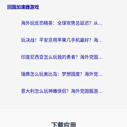
回国加速器游戏
海外玩反恐精英：全球攻势总延迟？从瑞典玩神武4到外国玩黎明觉醒，选对加速器才是关键！
玩决战！平安京用苹果几手机最好？海外党必看的设备+加速器双攻略
印度尼西亚怎么玩我的勇者？海外党国服游戏加速避坑指南（附实况五行师解决方案）
瑞典怎么玩奥比岛：梦想国度？海外党亲测有效的国服游戏加速全攻略
意大利怎么玩神雕侠侣？海外党国服游戏加速终极指南（附欧洲玩王者王国保卫战4不卡技巧）
下载应用