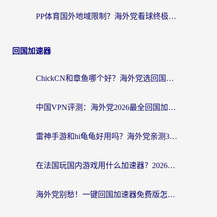
PP体育国外地域限制？海外党看球终极方案：从欧洲杯到奥运会，中文解说不卡顿！
回国加速器
ChickCN和章鱼哪个好？海外党选回国加速器的3个关键维度 + 实用避坑指南
中国VPN评测：海外党2026最全回国加速器选择指南，告别地区限制不踩坑
雷神手游和hi龟龟好用吗？海外党亲测3款回国加速器，教你选对国外到国内加速器
在法国玩国内游戏用什么加速器？2026实测解决延迟卡顿的实用指南
海外党别愁！一键回国加速器免费版怎么选？从踩坑到流畅访问的全攻略