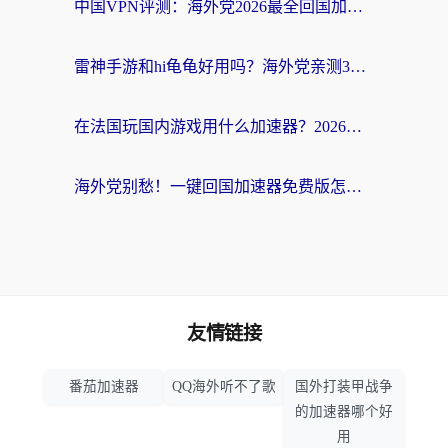
中国VPN评测：海外党2026最全回国加速器选择指南，告别地区限制不踩坑
雷神手游和hi龟龟好用吗？海外党亲测3款回国加速器，教你选对国外到国内加速器
在法国玩国内游戏用什么加速器？2026实测解决延迟卡顿的实用指南
海外党别愁！一键回国加速器免费版怎么选？从踩坑到流畅访问的全攻略
友情链接
番茄加速器
QQ海外听不了歌
国外打装甲战争
的加速器哪个好
用