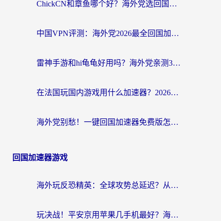
ChickCN和章鱼哪个好？海外党选回国加速器的3个关键维度 + 实用避坑指南
中国VPN评测：海外党2026最全回国加速器选择指南，告别地区限制不踩坑
雷神手游和hi龟龟好用吗？海外党亲测3款回国加速器，教你选对国外到国内加速器
在法国玩国内游戏用什么加速器？2026实测解决延迟卡顿的实用指南
海外党别愁！一键回国加速器免费版怎么选？从踩坑到流畅访问的全攻略
回国加速器游戏
海外玩反恐精英：全球攻势总延迟？从瑞典玩神武4到外国玩黎明觉醒，选对加速器才是关键！
玩决战！平安京用苹果几手机最好？海外党必看的设备+加速器双攻略