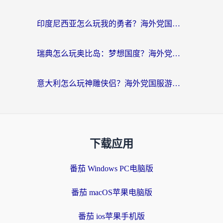
印度尼西亚怎么玩我的勇者？海外党国服游戏加速避坑指南（附实况五行师解决方案）
瑞典怎么玩奥比岛：梦想国度？海外党亲测有效的国服游戏加速全攻略
意大利怎么玩神雕侠侣？海外党国服游戏加速终极指南（附欧洲玩王者王国保卫战4不卡技巧）
下载应用
番茄 Windows PC电脑版
番茄 macOS苹果电脑版
番茄 ios苹果手机版