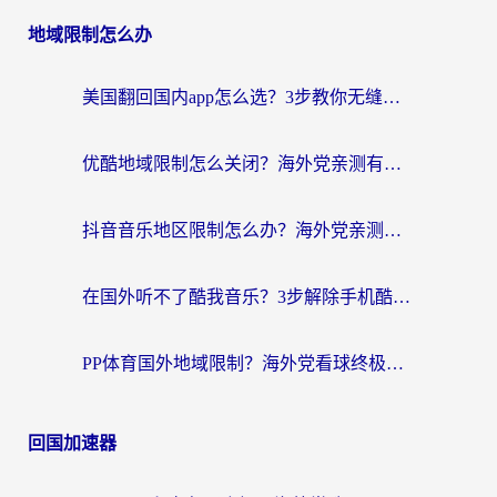
地域限制怎么办
美国翻回国内app怎么选？3步教你无缝刷剧、登12123、访问国内网站
优酷地域限制怎么关闭？海外党亲测有效的追剧加速器选择指南
抖音音乐地区限制怎么办？海外党亲测有效的听歌自由指南
在国外听不了酷我音乐？3步解除手机酷我音乐海外限制，附实测好用加速器
PP体育国外地域限制？海外党看球终极方案：从欧洲杯到奥运会，中文解说不卡顿！
回国加速器