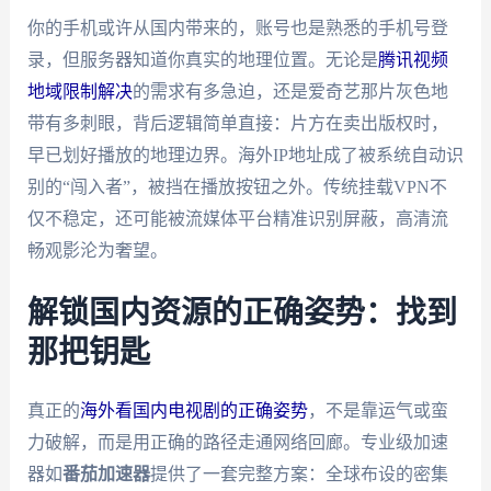
你的手机或许从国内带来的，账号也是熟悉的手机号登
录，但服务器知道你真实的地理位置。无论是
腾讯视频
地域限制解决
的需求有多急迫，还是爱奇艺那片灰色地
带有多刺眼，背后逻辑简单直接：片方在卖出版权时，
早已划好播放的地理边界。海外IP地址成了被系统自动识
别的“闯入者”，被挡在播放按钮之外。传统挂载VPN不
仅不稳定，还可能被流媒体平台精准识别屏蔽，高清流
畅观影沦为奢望。
解锁国内资源的正确姿势：找到
那把钥匙
真正的
海外看国内电视剧的正确姿势
，不是靠运气或蛮
力破解，而是用正确的路径走通网络回廊。专业级加速
器如
番茄加速器
提供了一套完整方案：全球布设的密集