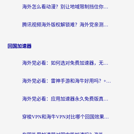
海外怎么看动漫？别让地域限制挡住你的追番快乐
腾讯视频海外版权解锁难？海外党亲测：选对回国加速器，追剧观影零障碍
回国加速器
海外党必看：如何选对免费加速器，无缝访问国内资源不踩坑？
海外党必看：雷神手游和海牛好用吗？+3款热门加速器实测对比，附番茄加速器无缝回国指南
海外党必看：应用加速器永久免费版真的存在吗？教你选对回国加速器无缝刷国内资源
穿梭VPN和海牛VPN对比哪个回国效果更好？海外华人亲测3款热门加速器+避坑指南