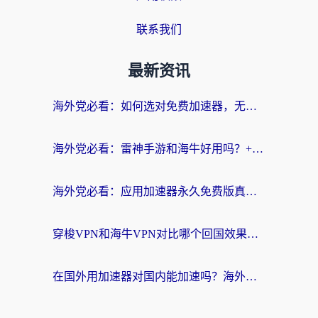
联系我们
最新资讯
海外党必看：如何选对免费加速器，无缝访问国内资源不踩坑？
海外党必看：雷神手游和海牛好用吗？+3款热门加速器实测对比，附番茄加速器无缝回国指南
海外党必看：应用加速器永久免费版真的存在吗？教你选对回国加速器无缝刷国内资源
穿梭VPN和海牛VPN对比哪个回国效果更好？海外华人亲测3款热门加速器+避坑指南
在国外用加速器对国内能加速吗？海外党亲测有效的无缝访问指南