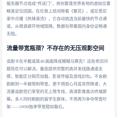
服务器节点组成“传送门”，将你散落世界各地的虚拟位置
精准定位回国。在伦敦上班间隙看《繁花》，或在悉尼
家中点播《热辣滚烫》，它自动挑选当前最快的节点通
道，从根源避开地域阻隔，数据包带着国内身份证畅通
无阻。
流量带宽瓶颈？不存在的无压观影空间
追剧卡在半截或是4K画面降成模糊马赛克？这些老旧问
题现在可以解决。番茄提供完整的高并发线路通道支
撑，智能区分网页加载、影音传输及游戏封包。不会刷
剧刷到一半被限制带宽，更不用担心月底突然降速，大
流量追剧党们享受的无上限专线，高清影像直达终端屏
幕。多人同时刷剧的留学生群体，不用再为争夺带宽吵
架——100M独享带宽稳如磐石。