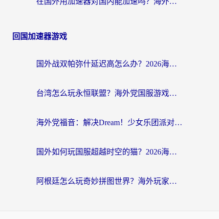
在国外用加速器对国内能加速吗？海外党亲测有效的无缝访问指南
回国加速器游戏
国外战双帕弥什延迟高怎么办？2026海外畅玩国服游戏终极指南（附实测工具推荐）
台湾怎么玩永恒联盟？海外党国服游戏加速器选择全攻略（附3大热门游戏实测）
海外党福音：解决Dream！少女乐团派对！国外延迟的实用指南，附北美英国游戏加速方案
国外如何玩国服超越时空的猫？2026海外党必看的加速器选择指南
阿根廷怎么玩奇妙拼图世界？海外玩家国服游戏加速全攻略（附帕斯卡契约战舰少女解决方案）