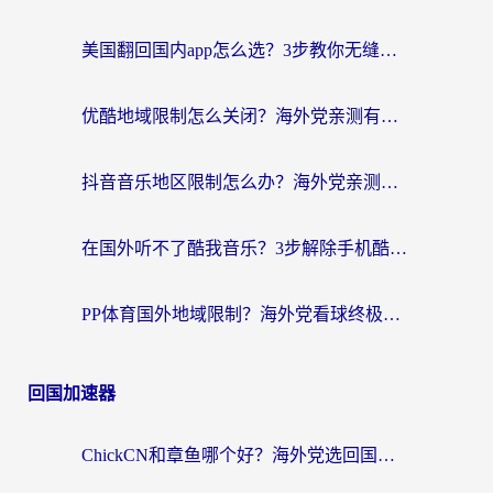
美国翻回国内app怎么选？3步教你无缝刷剧、登12123、访问国内网站
优酷地域限制怎么关闭？海外党亲测有效的追剧加速器选择指南
抖音音乐地区限制怎么办？海外党亲测有效的听歌自由指南
在国外听不了酷我音乐？3步解除手机酷我音乐海外限制，附实测好用加速器
PP体育国外地域限制？海外党看球终极方案：从欧洲杯到奥运会，中文解说不卡顿！
回国加速器
ChickCN和章鱼哪个好？海外党选回国加速器的3个关键维度 + 实用避坑指南