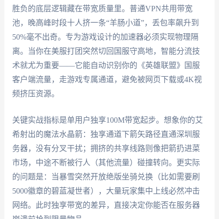
胜负的底层逻辑藏在带宽质量里。普通VPN共用带宽
池，晚高峰时段十人挤一条“羊肠小道”，丢包率飙升到
50%毫不出奇。专为游戏设计的加速器必须实现物理隔
离。当你在美服打团突然切回国服守高地，智能分流技
术就尤为重要——它能自动识别你的《英雄联盟》国服
客户端流量，走游戏专属通道，避免被网页下载或4K视
频挤压资源。
关键实战指标是单用户独享100M带宽起步。想象你的艾
希射出的魔法水晶箭：独享通道下箭矢路径直通深圳服
务器，没有分叉干扰；拥挤的共享线路则像把箭扔进菜
市场，中途不断被行人（其他流量）碰撞转向。更实际
的问题是：当暴雪突然开放绝版坐骑兑换（比如需要刷
5000徽章的碧蓝凝世者），大量玩家集中上线必然冲击
网络。此时独享带宽的差异，直接决定你能否在服务器