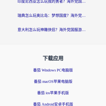
印度尼西亚怎么玩我的勇者？海外党国服游戏加速避坑指南（附实况五行师解决方案）
瑞典怎么玩奥比岛：梦想国度？海外党亲测有效的国服游戏加速全攻略
意大利怎么玩神雕侠侣？海外党国服游戏加速终极指南（附欧洲玩王者王国保卫战4不卡技巧）
下载应用
番茄 Windows PC电脑版
番茄 macOS苹果电脑版
番茄 ios苹果手机版
番茄 Android安卓手机版