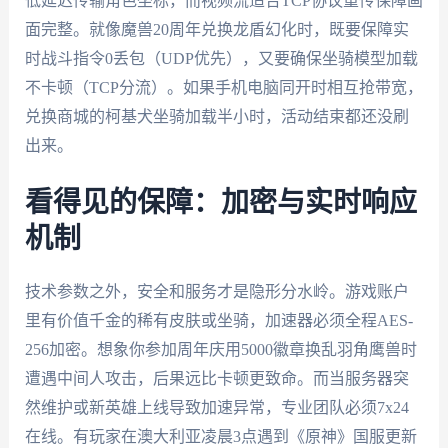
低延迟传输角色坐标，而视频流适合TCP协议重传保障画
面完整。就像魔兽20周年兑换龙盾幻化时，既要保障实
时战斗指令0丢包（UDP优先），又要确保坐骑模型加载
不卡顿（TCP分流）。如果手机电脑同开时相互抢带宽，
兑换商城的柯基犬坐骑加载半小时，活动结束都还没刷
出来。
看得见的保障：加密与实时响应
机制
技术参数之外，安全和服务才是隐形分水岭。游戏账户
里有价值千金的稀有皮肤或坐骑，加速器必须全程AES-
256加密。想象你参加周年庆用5000徽章换乱羽角鹰兽时
遭遇中间人攻击，后果远比卡顿更致命。而当服务器突
然维护或新英雄上线导致加速异常，专业团队必须7x24
在线。有玩家在澳大利亚凌晨3点遇到《原神》国服更新