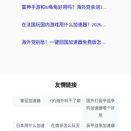
雷神手游和hi龟龟好用吗？海外党亲测3款回国加速器，教你选对国外到国内加速器
在法国玩国内游戏用什么加速器？2026实测解决延迟卡顿的实用指南
海外党别愁！一键回国加速器免费版怎么选？从踩坑到流畅访问的全攻略
友情链接
番茄加速器
QQ海外听不了歌
国外打装甲战争
的加速器哪个好
用
日本用什么加速
在南非怎么玩天
装甲战争加速器