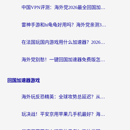
中国VPN评测：海外党2026最全回国加速器选择指南，告别地区限制不踩坑
雷神手游和hi龟龟好用吗？海外党亲测3款回国加速器，教你选对国外到国内加速器
在法国玩国内游戏用什么加速器？2026实测解决延迟卡顿的实用指南
海外党别愁！一键回国加速器免费版怎么选？从踩坑到流畅访问的全攻略
回国加速器游戏
海外玩反恐精英：全球攻势总延迟？从瑞典玩神武4到外国玩黎明觉醒，选对加速器才是关键！
玩决战！平安京用苹果几手机最好？海外党必看的设备+加速器双攻略