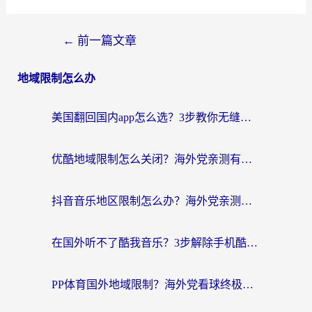
←
前一篇文章
地域限制怎么办
美国翻回国内app怎么选？3步教你无缝刷剧、登12123、访问国内网站
优酷地域限制怎么关闭？海外党亲测有效的追剧加速器选择指南
抖音音乐地区限制怎么办？海外党亲测有效的听歌自由指南
在国外听不了酷我音乐？3步解除手机酷我音乐海外限制，附实测好用加速器
PP体育国外地域限制？海外党看球终极方案：从欧洲杯到奥运会，中文解说不卡顿！