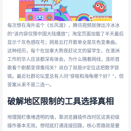
每次想在海外追个《长风渡》，腾讯视频就弹出冷冰冰
的“该内容仅限中国大陆播放”；淘宝页面加载了半天最后
显示个灰色感叹号；网易云打开歌单全是灰色变奏曲。
这种经历，每个在加拿大熬夜赶论文的留学生、在澳洲
工作的华人应该都深有体会。为什么隔着网线，连听首
歌看个剧都变得像闯关？说白了就是IP定位这把数字锁
链。最近社群论坛里总有人问“穿梭和海龟哪个好？”，但
答案从来不是二选一。
破解地区限制的工具选择真相
地理围栏像堵透明的墙，靠浏览器插件改时区这类初级
操作基本无效。想彻底打通连接回路，核心思路就是要