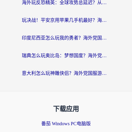
海外玩反恐精英：全球攻势总延迟？从瑞典玩神武4到外国玩黎明觉醒，选对加速器才是关键！
玩决战！平安京用苹果几手机最好？海外党必看的设备+加速器双攻略
印度尼西亚怎么玩我的勇者？海外党国服游戏加速避坑指南（附实况五行师解决方案）
瑞典怎么玩奥比岛：梦想国度？海外党亲测有效的国服游戏加速全攻略
意大利怎么玩神雕侠侣？海外党国服游戏加速终极指南（附欧洲玩王者王国保卫战4不卡技巧）
下载应用
番茄 Windows PC电脑版