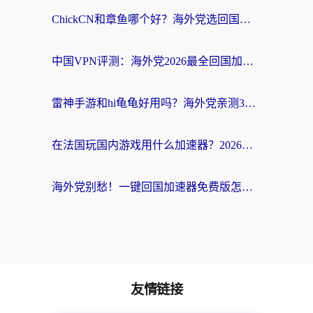
ChickCN和章鱼哪个好？海外党选回国加速器的3个关键维度 + 实用避坑指南
中国VPN评测：海外党2026最全回国加速器选择指南，告别地区限制不踩坑
雷神手游和hi龟龟好用吗？海外党亲测3款回国加速器，教你选对国外到国内加速器
在法国玩国内游戏用什么加速器？2026实测解决延迟卡顿的实用指南
海外党别愁！一键回国加速器免费版怎么选？从踩坑到流畅访问的全攻略
友情链接