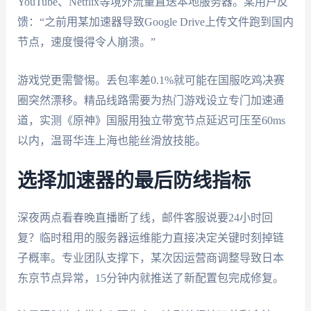
YouTube、Netflix等境外流量直送本地服务器。某用户反
馈：“之前用某加速器导致Google Drive上传文件跑到国内
节点，速度慢得令人崩溃。”
游戏党更需警惕。丢包率差0.1%就可能在国服吃鸡决赛
圈突然漂移。精品线路需要为热门游戏设立专门加速通
道，实测《原神》国服用独立带宽节点延迟可压至60ms
以内，温哥华连上海也能丝滑放技能。
选择加速器的最后防线指标
深夜两点看春晚直播断了线，邮件客服说要24小时回
复？临时租用的服务器运维能力直接决定关键时刻掉链
子概率。专业团队支撑下，某次因运营商调整导致日本
东京节点异常，15分钟内就推送了新配置包完成修复。