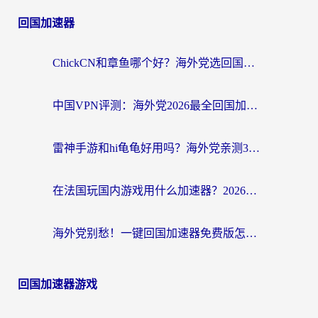
回国加速器
ChickCN和章鱼哪个好？海外党选回国加速器的3个关键维度 + 实用避坑指南
中国VPN评测：海外党2026最全回国加速器选择指南，告别地区限制不踩坑
雷神手游和hi龟龟好用吗？海外党亲测3款回国加速器，教你选对国外到国内加速器
在法国玩国内游戏用什么加速器？2026实测解决延迟卡顿的实用指南
海外党别愁！一键回国加速器免费版怎么选？从踩坑到流畅访问的全攻略
回国加速器游戏