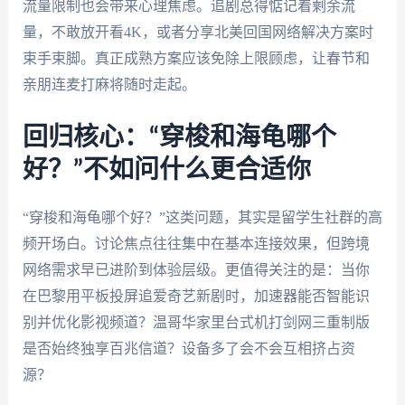
流量限制也会带来心理焦虑。追剧总得惦记着剩余流
量，不敢放开看4K，或者分享北美回国网络解决方案时
束手束脚。真正成熟方案应该免除上限顾虑，让春节和
亲朋连麦打麻将随时走起。
回归核心：“穿梭和海龟哪个
好？”不如问什么更合适你
“穿梭和海龟哪个好？”这类问题，其实是留学生社群的高
频开场白。讨论焦点往往集中在基本连接效果，但跨境
网络需求早已进阶到体验层级。更值得关注的是：当你
在巴黎用平板投屏追爱奇艺新剧时，加速器能否智能识
别并优化影视频道？温哥华家里台式机打剑网三重制版
是否始终独享百兆信道？设备多了会不会互相挤占资
源？