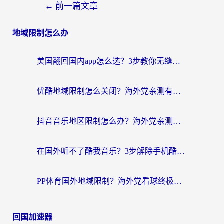
←
前一篇文章
地域限制怎么办
美国翻回国内app怎么选？3步教你无缝刷剧、登12123、访问国内网站
优酷地域限制怎么关闭？海外党亲测有效的追剧加速器选择指南
抖音音乐地区限制怎么办？海外党亲测有效的听歌自由指南
在国外听不了酷我音乐？3步解除手机酷我音乐海外限制，附实测好用加速器
PP体育国外地域限制？海外党看球终极方案：从欧洲杯到奥运会，中文解说不卡顿！
回国加速器