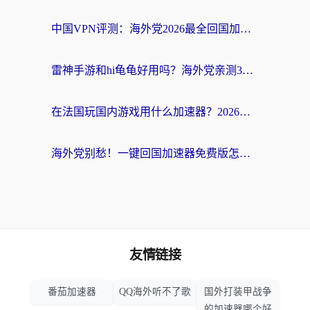
中国VPN评测：海外党2026最全回国加速器选择指南，告别地区限制不踩坑
雷神手游和hi龟龟好用吗？海外党亲测3款回国加速器，教你选对国外到国内加速器
在法国玩国内游戏用什么加速器？2026实测解决延迟卡顿的实用指南
海外党别愁！一键回国加速器免费版怎么选？从踩坑到流畅访问的全攻略
友情链接
番茄加速器
QQ海外听不了歌
国外打装甲战争
的加速器哪个好