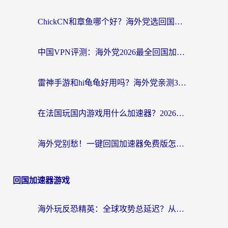
ChickCN和章鱼哪个好？海外党选回国加速器的3个关键维度 + 实用避坑指南
中国VPN评测：海外党2026最全回国加速器选择指南，告别地区限制不踩坑
雷神手游和hi龟龟好用吗？海外党亲测3款回国加速器，教你选对国外到国内加速器
在法国玩国内游戏用什么加速器？2026实测解决延迟卡顿的实用指南
海外党别愁！一键回国加速器免费版怎么选？从踩坑到流畅访问的全攻略
回国加速器游戏
海外玩反恐精英：全球攻势总延迟？从瑞典玩神武4到外国玩黎明觉醒，选对加速器才是关键！