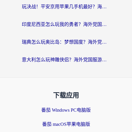
玩决战！平安京用苹果几手机最好？海外党必看的设备+加速器双攻略
印度尼西亚怎么玩我的勇者？海外党国服游戏加速避坑指南（附实况五行师解决方案）
瑞典怎么玩奥比岛：梦想国度？海外党亲测有效的国服游戏加速全攻略
意大利怎么玩神雕侠侣？海外党国服游戏加速终极指南（附欧洲玩王者王国保卫战4不卡技巧）
下载应用
番茄 Windows PC电脑版
番茄 macOS苹果电脑版