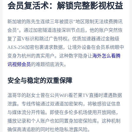
会员复活术：解锁完整影视权益
新加坡的陈先生连续三年被提示"地区限制无法续费腾讯
会员"。通过加密隧道连接深圳节点后，他的账户突然恢
复了蓝V标识和跳过广告特权。优质加速器通过金融级
AES-256加密包裹请求数据，让境外设备在会员系统眼中
变身为杭州的真实用户。这种数字隐身让
海外怎么看腾
讯视频会员
的难题彻底消失。
安全与稳定的双重保障
温哥华的赵女士曾在公共WiFi看芒果TV直播时遭遇数据
泄露。专线传输通过双通道加密架构，将敏感验证信息
与媒体流分开传输。即使在多伦多机场使用开放网络，
播放记录和个人账户也如同置身加密保险库。这种机制
确保高清追剧的同时杜绝隐私泄露风险。