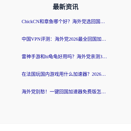
最新资讯
ChickCN和章鱼哪个好？海外党选回国加速器的3个关键维度 + 实用避坑指南
中国VPN评测：海外党2026最全回国加速器选择指南，告别地区限制不踩坑
雷神手游和hi龟龟好用吗？海外党亲测3款回国加速器，教你选对国外到国内加速器
在法国玩国内游戏用什么加速器？2026实测解决延迟卡顿的实用指南
海外党别愁！一键回国加速器免费版怎么选？从踩坑到流畅访问的全攻略