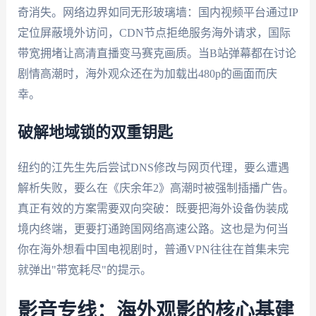
奇消失。网络边界如同无形玻璃墙：国内视频平台通过IP
定位屏蔽境外访问，CDN节点拒绝服务海外请求，国际
带宽拥堵让高清直播变马赛克画质。当B站弹幕都在讨论
剧情高潮时，海外观众还在为加载出480p的画面而庆
幸。
破解地域锁的双重钥匙
纽约的江先生先后尝试DNS修改与网页代理，要么遭遇
解析失败，要么在《庆余年2》高潮时被强制插播广告。
真正有效的方案需要双向突破：既要把海外设备伪装成
境内终端，更要打通跨国网络高速公路。这也是为何当
你在海外想看中国电视剧时，普通VPN往往在首集未完
就弹出"带宽耗尽"的提示。
影音专线：海外观影的核心基建