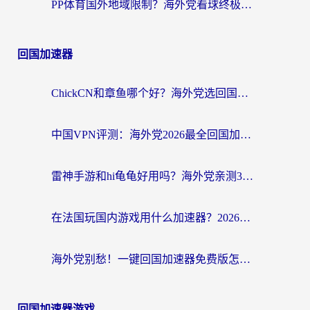
PP体育国外地域限制？海外党看球终极方案：从欧洲杯到奥运会，中文解说不卡顿！
回国加速器
ChickCN和章鱼哪个好？海外党选回国加速器的3个关键维度 + 实用避坑指南
中国VPN评测：海外党2026最全回国加速器选择指南，告别地区限制不踩坑
雷神手游和hi龟龟好用吗？海外党亲测3款回国加速器，教你选对国外到国内加速器
在法国玩国内游戏用什么加速器？2026实测解决延迟卡顿的实用指南
海外党别愁！一键回国加速器免费版怎么选？从踩坑到流畅访问的全攻略
回国加速器游戏