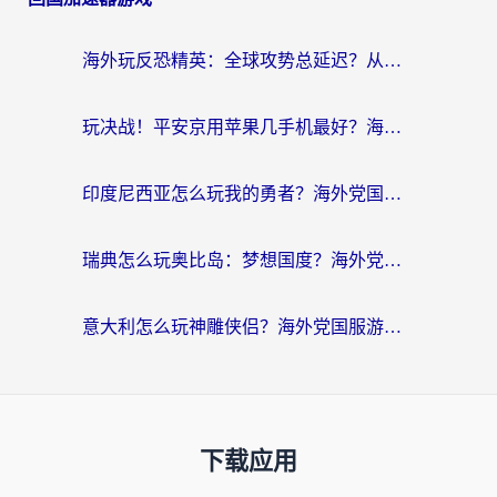
海外玩反恐精英：全球攻势总延迟？从瑞典玩神武4到外国玩黎明觉醒，选对加速器才是关键！
玩决战！平安京用苹果几手机最好？海外党必看的设备+加速器双攻略
印度尼西亚怎么玩我的勇者？海外党国服游戏加速避坑指南（附实况五行师解决方案）
瑞典怎么玩奥比岛：梦想国度？海外党亲测有效的国服游戏加速全攻略
意大利怎么玩神雕侠侣？海外党国服游戏加速终极指南（附欧洲玩王者王国保卫战4不卡技巧）
下载应用