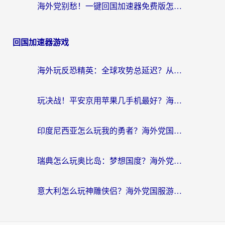
海外党别愁！一键回国加速器免费版怎么选？从踩坑到流畅访问的全攻略
回国加速器游戏
海外玩反恐精英：全球攻势总延迟？从瑞典玩神武4到外国玩黎明觉醒，选对加速器才是关键！
玩决战！平安京用苹果几手机最好？海外党必看的设备+加速器双攻略
印度尼西亚怎么玩我的勇者？海外党国服游戏加速避坑指南（附实况五行师解决方案）
瑞典怎么玩奥比岛：梦想国度？海外党亲测有效的国服游戏加速全攻略
意大利怎么玩神雕侠侣？海外党国服游戏加速终极指南（附欧洲玩王者王国保卫战4不卡技巧）