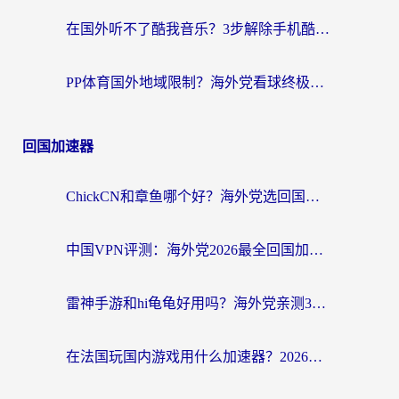
在国外听不了酷我音乐？3步解除手机酷我音乐海外限制，附实测好用加速器
PP体育国外地域限制？海外党看球终极方案：从欧洲杯到奥运会，中文解说不卡顿！
回国加速器
ChickCN和章鱼哪个好？海外党选回国加速器的3个关键维度 + 实用避坑指南
中国VPN评测：海外党2026最全回国加速器选择指南，告别地区限制不踩坑
雷神手游和hi龟龟好用吗？海外党亲测3款回国加速器，教你选对国外到国内加速器
在法国玩国内游戏用什么加速器？2026实测解决延迟卡顿的实用指南