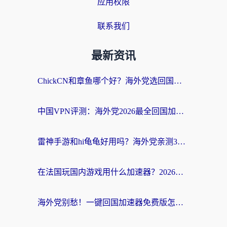
应用权限
联系我们
最新资讯
ChickCN和章鱼哪个好？海外党选回国加速器的3个关键维度 + 实用避坑指南
中国VPN评测：海外党2026最全回国加速器选择指南，告别地区限制不踩坑
雷神手游和hi龟龟好用吗？海外党亲测3款回国加速器，教你选对国外到国内加速器
在法国玩国内游戏用什么加速器？2026实测解决延迟卡顿的实用指南
海外党别愁！一键回国加速器免费版怎么选？从踩坑到流畅访问的全攻略