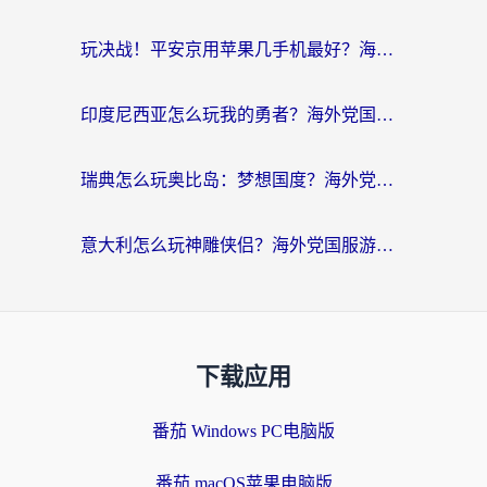
玩决战！平安京用苹果几手机最好？海外党必看的设备+加速器双攻略
印度尼西亚怎么玩我的勇者？海外党国服游戏加速避坑指南（附实况五行师解决方案）
瑞典怎么玩奥比岛：梦想国度？海外党亲测有效的国服游戏加速全攻略
意大利怎么玩神雕侠侣？海外党国服游戏加速终极指南（附欧洲玩王者王国保卫战4不卡技巧）
下载应用
番茄 Windows PC电脑版
番茄 macOS苹果电脑版