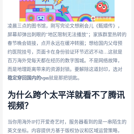
凌晨三点的图书馆，刚写完论文想刷会儿《甄嬛传》，
屏幕却弹出刺眼的"地区限制无法播放"；家族群里热转的
春节晚会链接，点开永远在缓冲转圈；想给国内父母预
约医院挂号，页面卡在身份验证环节迟迟不动…这就是
百万海外党每天都在经历的数字围城。不是网络故障，
而是地理距离带来的资源封锁。要解除这道封印，选对
稳定穿回国内的vpn
就是那把钥匙。
为什么跨个太平洋就看不了腾讯
视频？
当你用海外IP打开爱奇艺时，服务器看到的是一串陌生的
英文坐标。内容提供方基于版权协议和区域运营策略，