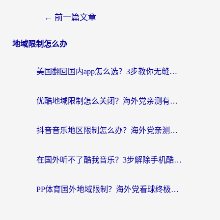
←
前一篇文章
地域限制怎么办
美国翻回国内app怎么选？3步教你无缝刷剧、登12123、访问国内网站
优酷地域限制怎么关闭？海外党亲测有效的追剧加速器选择指南
抖音音乐地区限制怎么办？海外党亲测有效的听歌自由指南
在国外听不了酷我音乐？3步解除手机酷我音乐海外限制，附实测好用加速器
PP体育国外地域限制？海外党看球终极方案：从欧洲杯到奥运会，中文解说不卡顿！