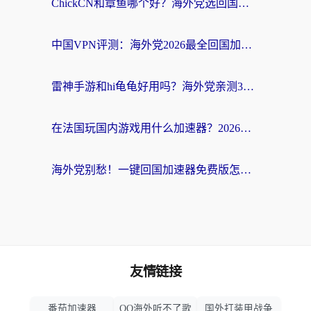
ChickCN和章鱼哪个好？海外党选回国加速器的3个关键维度 + 实用避坑指南
中国VPN评测：海外党2026最全回国加速器选择指南，告别地区限制不踩坑
雷神手游和hi龟龟好用吗？海外党亲测3款回国加速器，教你选对国外到国内加速器
在法国玩国内游戏用什么加速器？2026实测解决延迟卡顿的实用指南
海外党别愁！一键回国加速器免费版怎么选？从踩坑到流畅访问的全攻略
友情链接
番茄加速器
QQ海外听不了歌
国外打装甲战争