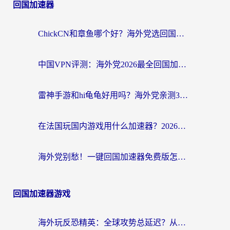
回国加速器
ChickCN和章鱼哪个好？海外党选回国加速器的3个关键维度 + 实用避坑指南
中国VPN评测：海外党2026最全回国加速器选择指南，告别地区限制不踩坑
雷神手游和hi龟龟好用吗？海外党亲测3款回国加速器，教你选对国外到国内加速器
在法国玩国内游戏用什么加速器？2026实测解决延迟卡顿的实用指南
海外党别愁！一键回国加速器免费版怎么选？从踩坑到流畅访问的全攻略
回国加速器游戏
海外玩反恐精英：全球攻势总延迟？从瑞典玩神武4到外国玩黎明觉醒，选对加速器才是关键！