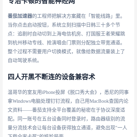
专治卡顿的智能神经网
番茄加速器
的工程师把解决方案藏在「智能线路」里。
当你点击启动按钮，系统立刻扫描中日韩三十多个节
点：追剧时自动切到上海电信机房、打国服王者荣耀跳
到杭州移动专线、抢演唱会门票则分配独立带宽通道。
整个过程不需要用户切换模式，就像给数据流量装上了
自动驾驶系统。
四人开黑不断连的设备兼容术
温哥华的室友用iPhone投屏《脱口秀大会》，悉尼的同事
拿Windows电脑处理钉钉流程，自己用MacBook查国内论
文资料——番茄支持全平台覆盖的秘密在于协议深度适
配。同一账号在五台设备同时登录时，路由器级别的流
量分流技术会让每台设备获得独立通道，避免出现"一人
下载全家卡死"的尴尬局面。