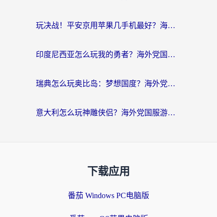
玩决战！平安京用苹果几手机最好？海外党必看的设备+加速器双攻略
印度尼西亚怎么玩我的勇者？海外党国服游戏加速避坑指南（附实况五行师解决方案）
瑞典怎么玩奥比岛：梦想国度？海外党亲测有效的国服游戏加速全攻略
意大利怎么玩神雕侠侣？海外党国服游戏加速终极指南（附欧洲玩王者王国保卫战4不卡技巧）
下载应用
番茄 Windows PC电脑版