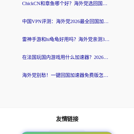
ChickCN和章鱼哪个好？海外党选回国加速器的3个关键维度 + 实用避坑指南
中国VPN评测：海外党2026最全回国加速器选择指南，告别地区限制不踩坑
雷神手游和hi龟龟好用吗？海外党亲测3款回国加速器，教你选对国外到国内加速器
在法国玩国内游戏用什么加速器？2026实测解决延迟卡顿的实用指南
海外党别愁！一键回国加速器免费版怎么选？从踩坑到流畅访问的全攻略
友情链接