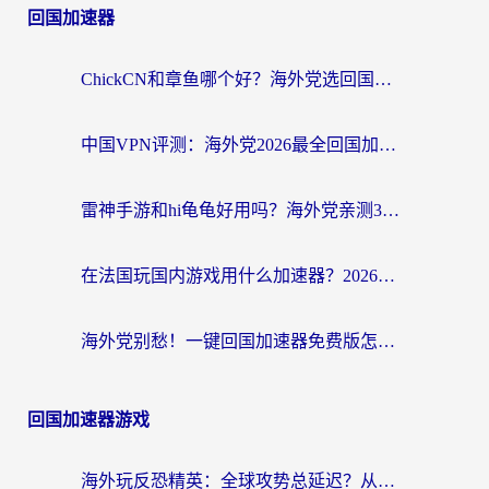
回国加速器
ChickCN和章鱼哪个好？海外党选回国加速器的3个关键维度 + 实用避坑指南
中国VPN评测：海外党2026最全回国加速器选择指南，告别地区限制不踩坑
雷神手游和hi龟龟好用吗？海外党亲测3款回国加速器，教你选对国外到国内加速器
在法国玩国内游戏用什么加速器？2026实测解决延迟卡顿的实用指南
海外党别愁！一键回国加速器免费版怎么选？从踩坑到流畅访问的全攻略
回国加速器游戏
海外玩反恐精英：全球攻势总延迟？从瑞典玩神武4到外国玩黎明觉醒，选对加速器才是关键！