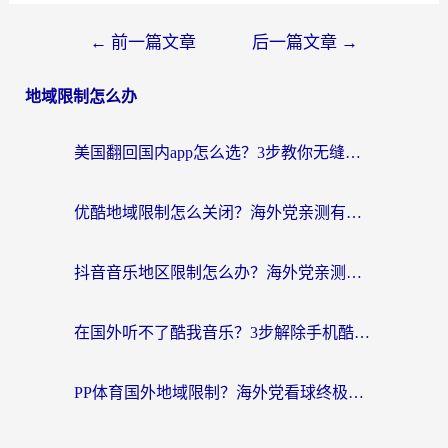
←
前一篇文章
后一篇文章
→
地域限制怎么办
美国翻回国内app怎么选？3步教你无缝刷剧、登12123、访问国内网站
优酷地域限制怎么关闭？海外党亲测有效的追剧加速器选择指南
抖音音乐地区限制怎么办？海外党亲测有效的听歌自由指南
在国外听不了酷我音乐？3步解除手机酷我音乐海外限制，附实测好用加速器
PP体育国外地域限制？海外党看球终极方案：从欧洲杯到奥运会，中文解说不卡顿！