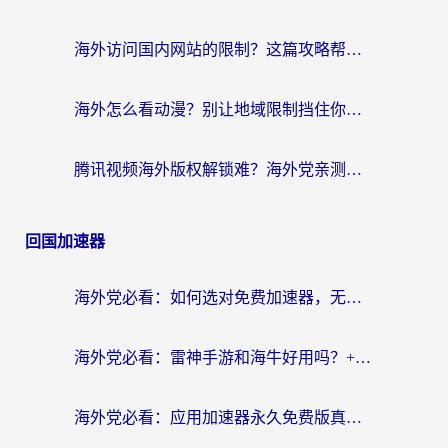
海外访问国内网站的限制？这篇攻略帮你无缝解锁12306、12123和国内影音
海外怎么看动漫？别让地域限制挡住你的追番快乐
腾讯视频海外版权解锁难？海外党亲测：选对回国加速器，追剧观影零障碍
回国加速器
海外党必看：如何选对免费加速器，无缝访问国内资源不踩坑？
海外党必看：雷神手游和海牛好用吗？+3款热门加速器实测对比，附番茄加速器无缝回国指南
海外党必看：应用加速器永久免费版真的存在吗？教你选对回国加速器无缝刷国内资源