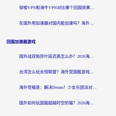
穿梭VPN和海牛VPN对比哪个回国效果更好？海外华人亲测3款热门加速器+避坑指南
在国外用加速器对国内能加速吗？海外党亲测有效的无缝访问指南
回国加速器游戏
国外战双帕弥什延迟高怎么办？2026海外畅玩国服游戏终极指南（附实测工具推荐）
台湾怎么玩永恒联盟？海外党国服游戏加速器选择全攻略（附3大热门游戏实测）
海外党福音：解决Dream！少女乐团派对！国外延迟的实用指南，附北美英国游戏加速方案
国外如何玩国服超越时空的猫？2026海外党必看的加速器选择指南