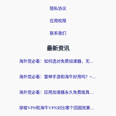
隐私协议
应用权限
联系我们
最新资讯
海外党必看：如何选对免费加速器，无缝访问国内资源不踩坑？
海外党必看：雷神手游和海牛好用吗？+3款热门加速器实测对比，附番茄加速器无缝回国指南
海外党必看：应用加速器永久免费版真的存在吗？教你选对回国加速器无缝刷国内资源
穿梭VPN和海牛VPN对比哪个回国效果更好？海外华人亲测3款热门加速器+避坑指南