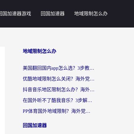
回国加速器游戏
回国加速器
地域限制怎么办
地域限制怎么办
美国翻回国内app怎么选？3步教你无缝刷剧、登12123、访问国内网站
优酷地域限制怎么关闭？海外党亲测有效的追剧加速器选择指南
抖音音乐地区限制怎么办？海外党亲测有效的听歌自由指南
在国外听不了酷我音乐？3步解除手机酷我音乐海外限制，附实测好用加速器
PP体育国外地域限制？海外党看球终极方案：从欧洲杯到奥运会，中文解说不卡顿！
回国加速器