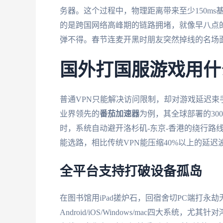
务器。这个过程中，物理距离带来至少150ms
的是跨国网络高峰期的链路拥堵，就像早八点
弹不得。春节连麦开黑时朋友突然掉线的名场
国外打国服游戏用什
普通VPN只能解决访问限制，却对游戏延迟
业界领先的
番茄加速器
为例，其全球部署的30
时，系统自动避开洛杉矶-东京-香港的绕行路
能选路，相比传统VPN能压缩40%以上的延迟
全平台支持打破设备孤岛
在图书馆用iPad搓炉石，回宿舍切PC端打永劫
Android/iOS/Windows/mac四大