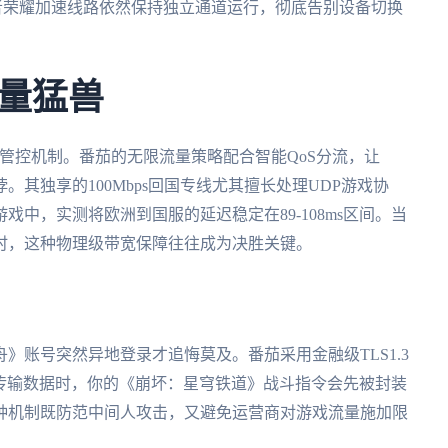
者荣耀加速线路依然保持独立通道运行，彻底告别设备切换
量猛兽
量管控机制。番茄的无限流量策略配合智能QoS分流，让
。其独享的100Mbps回国专线尤其擅长处理UDP游戏协
中，实测将欧洲到国服的延迟稳定在89-108ms区间。当
时，这种物理级带宽保障往往成为决胜关键。
》账号突然异地登录才追悔莫及。番茄采用金融级TLS1.3
下传输数据时，你的《崩坏：星穹铁道》战斗指令会先被封装
种机制既防范中间人攻击，又避免运营商对游戏流量施加限