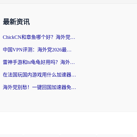
最新资讯
ChickCN和章鱼哪个好？海外党选回国加速器的3个关键维度 + 实用避坑指南
中国VPN评测：海外党2026最全回国加速器选择指南，告别地区限制不踩坑
雷神手游和hi龟龟好用吗？海外党亲测3款回国加速器，教你选对国外到国内加速器
在法国玩国内游戏用什么加速器？2026实测解决延迟卡顿的实用指南
海外党别愁！一键回国加速器免费版怎么选？从踩坑到流畅访问的全攻略