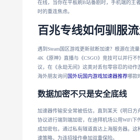
在线，当你在平板刷B站番剧时，手机端的王
时的重连焦虑。
百兆专线如何驯服流
遇到Steam国区游戏更新就断加速？根源在流
4K《原神》直播与《CSGO》竞技可以并行不悖
议，在《永劫无间》这类对丢包零容忍的动作游戏
海外朋友询问
国外玩国内游戏加速器推荐
哪款
数据加密不只是安全底线
加速器传输安全常被低估，直到某天《明日方舟
协议进行端到端加密，在迪拜机场公用WiFi
成加密包，通过私有隧道直达上海服务器。这
速策略，为连招操作叠加双重保险。