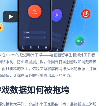
在460ms的延迟动弹不得——这画面留学生和海外工作者
网络限制、防火墙层层拦截，让国外打国服游戏如同戴着镣
，而非粗糙的斧头。这篇文章将解剖网络延迟的根源，并详
畅阈值，让你在海外峡谷里秀出真正的实力。
游戏数据如何被拖垮
要先横跨太平洋，穿越多个国家路由节点，最终抵达上海服