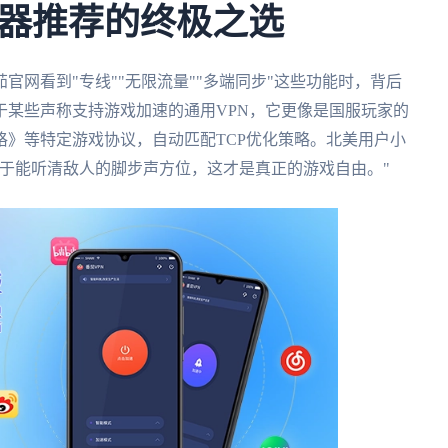
器推荐的终极之选
网看到"专线""无限流量""多端同步"这些功能时，背后
于某些声称支持游戏加速的通用VPN，它更像是国服玩家的
》等特定游戏协议，自动匹配TCP优化策略。北美用户小
于能听清敌人的脚步声方位，这才是真正的游戏自由。"