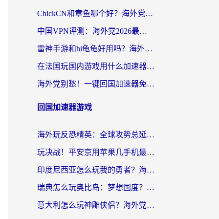
ChickCN和章鱼哪个好？海外党选回国加速器的3个关键维度 + 实用避坑指南
中国VPN评测：海外党2026最全回国加速器选择指南，告别地区限制不踩坑
雷神手游和hi龟龟好用吗？海外党亲测3款回国加速器，教你选对国外到国内加速器
在法国玩国内游戏用什么加速器？2026实测解决延迟卡顿的实用指南
海外党别愁！一键回国加速器免费版怎么选？从踩坑到流畅访问的全攻略
回国加速器游戏
海外玩反恐精英：全球攻势总延迟？从瑞典玩神武4到外国玩黎明觉醒，选对加速器才是关键！
玩决战！平安京用苹果几手机最好？海外党必看的设备+加速器双攻略
印度尼西亚怎么玩我的勇者？海外党国服游戏加速避坑指南（附实况五行师解决方案）
瑞典怎么玩奥比岛：梦想国度？海外党亲测有效的国服游戏加速全攻略
意大利怎么玩神雕侠侣？海外党国服游戏加速终极指南（附欧洲玩王者王国保卫战4不卡技巧）