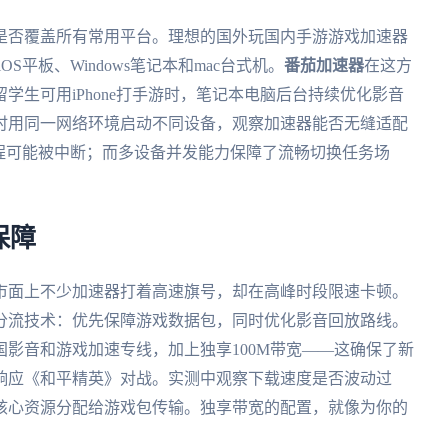
是否覆盖所有常用平台。理想的国外玩国内手游游戏加速器
OS平板、Windows笔记本和mac台式机。
番茄加速器
在这方
学生可用iPhone打手游时，笔记本电脑后台持续优化影音
时用同一网络环境启动不同设备，观察加速器能否无缝适配
游戏进程可能被中断；而多设备并发能力保障了流畅切换任务场
保障
市面上不少加速器打着高速旗号，却在高峰时段限速卡顿。
分流技术：优先保障游戏数据包，同时优化影音回放路线。
影音和游戏加速专线，加上独享100M带宽——这确保了新
响应《和平精英》对战。实测中观察下载速度是否波动过
核心资源分配给游戏包传输。独享带宽的配置，就像为你的