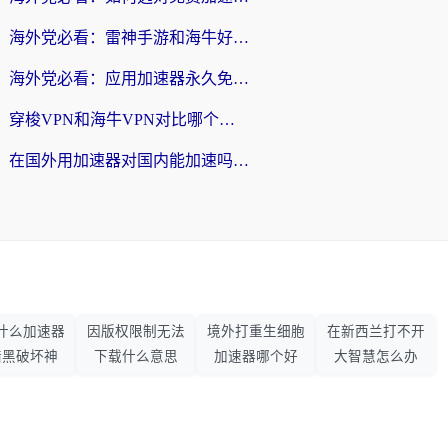
海外党必看：雷神手游和海牛好用吗？+3款热门加速器实测对比，附番茄加速器无缝回国指南
海外党必看：应用加速器永久免费版真的存在吗？教你选对回国加速器无缝刷国内资源
穿梭VPN和海牛VPN对比哪个回国效果更好？海外华人亲测3款热门加速器+避坑指南
在国外用加速器对国内能加速吗？海外党亲测有效的无缝访问指南
什么加速器
因版权限制无法
境外打重生细胞
在新西兰打不开
暗黑破坏神
下载什么意思
加速器哪个好
大智慧怎么办