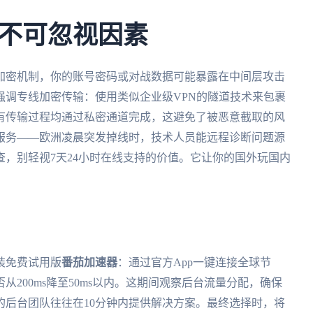
不可忽视因素
加密机制，你的账号密码或对战数据可能暴露在中间层攻击
强调专线加密传输：使用类似企业级VPN的隧道技术来包裹
有传输过程均通过私密通道完成，这避免了被恶意截取的风
服务——欧洲凌晨突发掉线时，技术人员能远程诊断问题源
，别轻视7天24小时在线支持的价值。它让你的国外玩国内
装免费试用版
番茄加速器
：通过官方App一键连接全球节
200ms降至50ms以内。这期间观察后台流量分配，确保
的后台团队往往在10分钟内提供解决方案。最终选择时，将