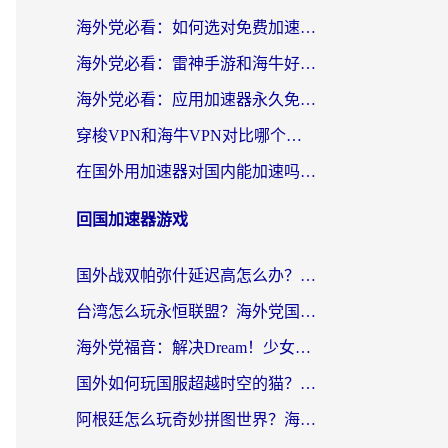
海外党必看：如何选对免费加速器，无缝访问国内资源不踩坑？
海外党必看：雷神手游和海牛好用吗？+3款热门加速器实测对比，附番茄加速器无缝回国指南
海外党必看：应用加速器永久免费版真的存在吗？教你选对回国加速器无缝刷国内资源
穿梭VPN和海牛VPN对比哪个回国效果更好？海外华人亲测3款热门加速器+避坑指南
在国外用加速器对国内能加速吗？海外党亲测有效的无缝访问指南
回国加速器游戏
国外战双帕弥什延迟高怎么办？2026海外畅玩国服游戏终极指南（附实测工具推荐）
台湾怎么玩永恒联盟？海外党国服游戏加速器选择全攻略（附3大热门游戏实测）
海外党福音：解决Dream！少女乐团派对！国外延迟的实用指南，附北美英国游戏加速方案
国外如何玩国服超越时空的猫？2026海外党必看的加速器选择指南
阿根廷怎么玩奇妙拼图世界？海外玩家国服游戏加速全攻略（附帕斯卡契约战舰少女解决方案）