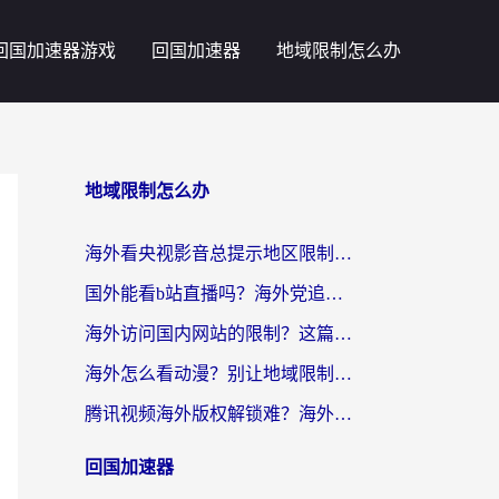
回国加速器游戏
回国加速器
地域限制怎么办
地域限制怎么办
海外看央视影音总提示地区限制？这篇教你选对回国加速器，流畅追剧不踩坑
国外能看b站直播吗？海外党追剧看片的终极解决方案来了
海外访问国内网站的限制？这篇攻略帮你无缝解锁12306、12123和国内影音
海外怎么看动漫？别让地域限制挡住你的追番快乐
腾讯视频海外版权解锁难？海外党亲测：选对回国加速器，追剧观影零障碍
回国加速器