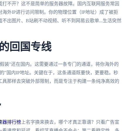
或打不开？这不是简单的服务器故障。国内互联网服务常因
海外IP进行访问限制。你的物理位置（IP地址）成了被拒
不出图片、B站刷不动视频、听不到网易云歌单...生活突然
的回国专线
假装"还在国内。这需要通过一条专门的通道，将你海外的
的"国内IP地址。关键在于，这条通道既要快，更要稳。秒
工具那样去突破外部限制，而是专注于构建一条纯净高效的
"
速器排行榜
上名字换来换去，哪个才真正靠谱？只看广告宣
一看速度和延迟，看综艺直播会不会卡；第二看稳定性，多