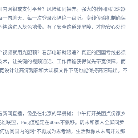
国内网银或支付平台？风险如同裸奔。强大的秒回国加速器
每一句聊天、每一次登录都隔绝于窃听。专线传输机制确保
不绕路进入灰色地带。有了安全这道硬屏障，才能安心处理
个视频就用光配额？看部电影就限速？真正的回国专线必须
技术，让关键的视频通话、工作传输获得优先带宽保障，而
带宽设计让高清观影和大规模文件下载也能保持高速输出。不
看新闻直播，像坐在北京的早餐摊；中午打开美团点份家乡
英雄联盟，Ping值稳定在40ms不飘移。周末和家人全屏同步
何访问国内的网"不再成为思考题，生活就像从未离开过那