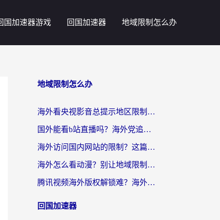
回国加速器游戏
回国加速器
地域限制怎么办
地域限制怎么办
海外看央视影音总提示地区限制？这篇教你选对回国加速器，流畅追剧不踩坑
国外能看b站直播吗？海外党追剧看片的终极解决方案来了
海外访问国内网站的限制？这篇攻略帮你无缝解锁12306、12123和国内影音
海外怎么看动漫？别让地域限制挡住你的追番快乐
腾讯视频海外版权解锁难？海外党亲测：选对回国加速器，追剧观影零障碍
回国加速器