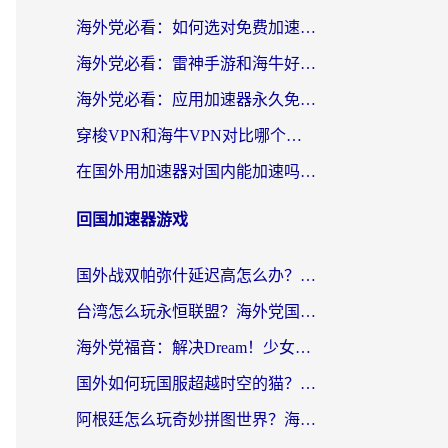
海外党必看：如何选对免费加速器，无缝访问国内资源不踩坑？
海外党必看：雷神手游和海牛好用吗？+3款热门加速器实测对比，附番茄加速器无缝回国指南
海外党必看：应用加速器永久免费版真的存在吗？教你选对回国加速器无缝刷国内资源
穿梭VPN和海牛VPN对比哪个回国效果更好？海外华人亲测3款热门加速器+避坑指南
在国外用加速器对国内能加速吗？海外党亲测有效的无缝访问指南
回国加速器游戏
国外战双帕弥什延迟高怎么办？2026海外畅玩国服游戏终极指南（附实测工具推荐）
台湾怎么玩永恒联盟？海外党国服游戏加速器选择全攻略（附3大热门游戏实测）
海外党福音：解决Dream！少女乐团派对！国外延迟的实用指南，附北美英国游戏加速方案
国外如何玩国服超越时空的猫？2026海外党必看的加速器选择指南
阿根廷怎么玩奇妙拼图世界？海外玩家国服游戏加速全攻略（附帕斯卡契约战舰少女解决方案）