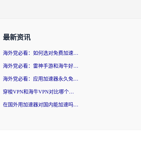
最新资讯
海外党必看：如何选对免费加速器，无缝访问国内资源不踩坑？
海外党必看：雷神手游和海牛好用吗？+3款热门加速器实测对比，附番茄加速器无缝回国指南
海外党必看：应用加速器永久免费版真的存在吗？教你选对回国加速器无缝刷国内资源
穿梭VPN和海牛VPN对比哪个回国效果更好？海外华人亲测3款热门加速器+避坑指南
在国外用加速器对国内能加速吗？海外党亲测有效的无缝访问指南